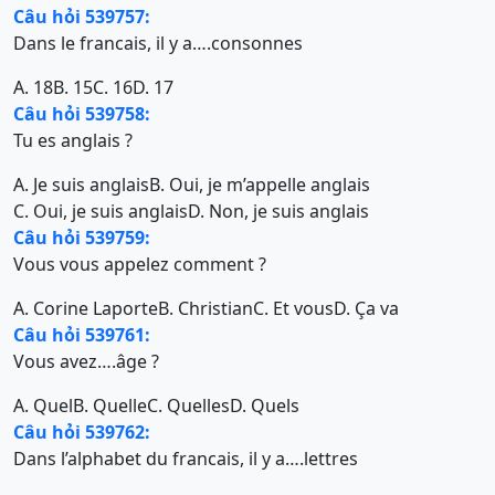
Câu hỏi 539757:
Dans le francais, il y a….consonnes
A. 18
B. 15
C. 16
D. 17
Câu hỏi 539758:
Tu es anglais ?
A. Je suis anglais
B. Oui, je m’appelle anglais
C. Oui, je suis anglais
D. Non, je suis anglais
Câu hỏi 539759:
Vous vous appelez comment ?
A. Corine Laporte
B. Christian
C. Et vous
D. Ça va
Câu hỏi 539761:
Vous avez….âge ?
A. Quel
B. Quelle
C. Quelles
D. Quels
Câu hỏi 539762:
Dans l’alphabet du francais, il y a….lettres