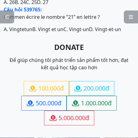
A. 26
B. 24
C. 25
D. 27
Câu hỏi 539765:
Commen écrire le nombre “21” en lettre ?


A. Vingtetun
B. Vingt et un
C. Vingt-un
D. Vingt-et-un
DONATE
Để giúp chúng tôi phát triển sản phẩm tốt hơn, đạt
kết quả học tập cao hơn
100.000đ
200.000đ


500.000đ
1.000.000đ


5.000.000đ
