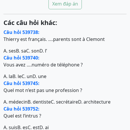
Xem đáp án
Các câu hỏi khác:
Câu hỏi 539738:
Thierry est français. ….parents sont à Clemont
A. ses
B. sa
C. son
D. l’
Câu hỏi 539740:
Vous avez ….numéro de téléphone ?
A. la
B. le
C. un
D. une
Câu hỏi 539745:
Quel mot n’est pas une profession ?
A. médecin
B. dentiste
C. secrétaire
D. architecture
Câu hỏi 539752:
Quel est l’intrus ?
A. suis
B. es
C. est
D. ai