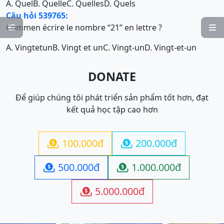
A. Quel
B. Quelle
C. Quelles
D. Quels
Câu hỏi 539765:
Commen écrire le nombre “21” en lettre ?


A. Vingtetun
B. Vingt et un
C. Vingt-un
D. Vingt-et-un
DONATE
Để giúp chúng tôi phát triển sản phẩm tốt hơn, đạt
kết quả học tập cao hơn
100.000đ
200.000đ


500.000đ
1.000.000đ


5.000.000đ
