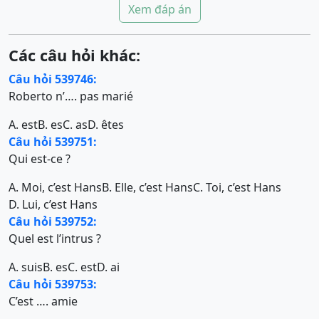
Xem đáp án
Các câu hỏi khác:
Câu hỏi 539746:
Roberto n’…. pas marié
A. est
B. es
C. as
D. êtes
Câu hỏi 539751:
Qui est-ce ?
A. Moi, c’est Hans
B. Elle, c’est Hans
C. Toi, c’est Hans
D. Lui, c’est Hans
Câu hỏi 539752:
Quel est l’intrus ?
A. suis
B. es
C. est
D. ai
Câu hỏi 539753:
C’est …. amie