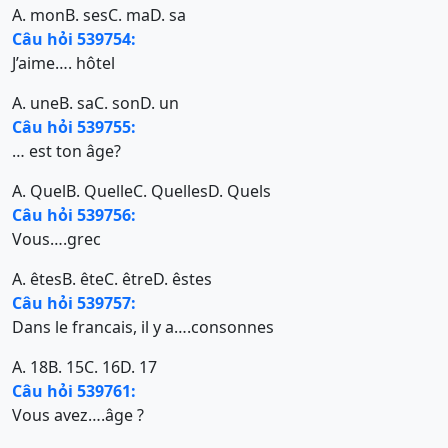
A. mon
B. ses
C. ma
D. sa
Câu hỏi 539754:
J’aime…. hôtel
A. une
B. sa
C. son
D. un
Câu hỏi 539755:
… est ton âge?
A. Quel
B. Quelle
C. Quelles
D. Quels
Câu hỏi 539756:
Vous….grec
A. êtes
B. ête
C. être
D. êstes
Câu hỏi 539757:
Dans le francais, il y a….consonnes
A. 18
B. 15
C. 16
D. 17
Câu hỏi 539761:
Vous avez….âge ?