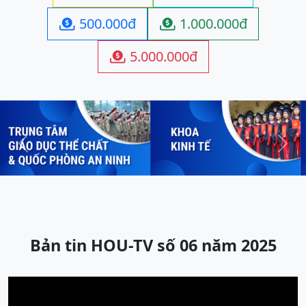
500.000đ
1.000.000đ


5.000.000đ

Previous
Next
Bản tin HOU-TV số 06 năm 2025