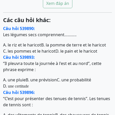
Xem đáp án
Các câu hỏi khác:
Câu hỏi 539890:
Les légumes secs comprennent………..
A. le riz et le haricot
B. la pomme de terre et le haricot
C. les pommes et le haricot
D. le pain et le haricot
Câu hỏi 539893:
“Il pleuvra toute la journée à l'est et au nord”, cette
phrase exprime :
A. une pluie
B. une prévision
C. une probabilité
D.
une certitude
Câu hỏi 539896:
“C’est pour présenter des tenues de tennis”. Les tenues
de tennis sont :