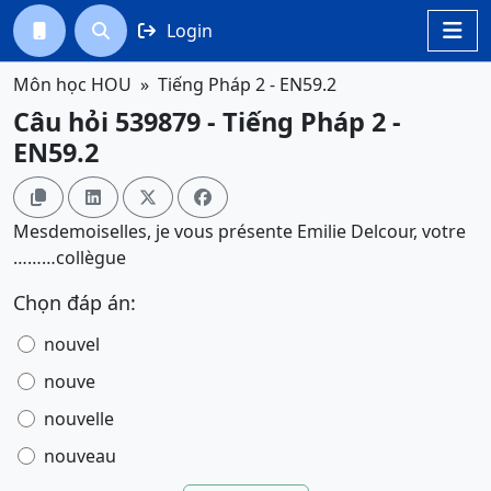
Login




Môn học HOU
Tiếng Pháp 2 - EN59.2
Câu hỏi 539879 - Tiếng Pháp 2 -
EN59.2




Mesdemoiselles, je vous présente Emilie Delcour, votre
………collègue
Chọn đáp án:
nouvel
nouve
nouvelle
nouveau