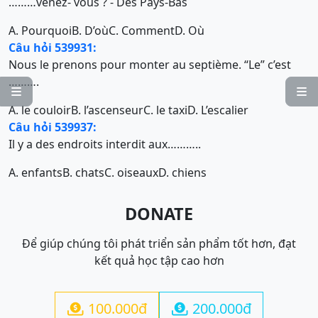
………venez- vous ? - Des Pays-Bas
A. Pourquoi
B. D’où
C. Comment
D. Où
Câu hỏi 539931:
Nous le prenons pour monter au septième. “Le” c’est
……….


A. le couloir
B. l’ascenseur
C. le taxi
D. L’escalier
Câu hỏi 539937:
Il y a des endroits interdit aux………..
A. enfants
B. chats
C. oiseaux
D. chiens
DONATE
Để giúp chúng tôi phát triển sản phẩm tốt hơn, đạt
kết quả học tập cao hơn
100.000đ
200.000đ

