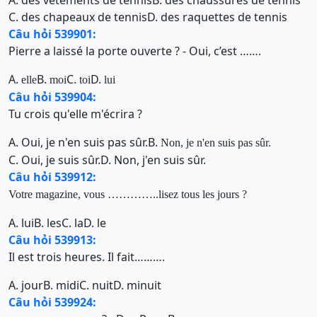
A. des vêtements de tennis
B. des chaussures de tennis
C. des chapeaux de tennis
D. des raquettes de tennis
Câu hỏi 539901:
Pierre a laissé la porte ouverte ? - Oui, c’est …….
A.
B.
C.
D.
elle
moi
toi
lui
Câu hỏi 539904:
Tu crois qu'elle m'écrira ?
A. Oui, je n'en suis pas sûr.
B.
Non,
je n'en suis pas sûr.
C. Oui, je suis sûr.
D. Non, j'en suis sûr.
Câu hỏi 539912:
Votre magazine, vous …………..lisez tous les jours ?
A. lui
B. les
C. la
D. le
Câu hỏi 539913:
Il est trois heures. Il fait……….
A. jour
B. midi
C. nuit
D. minuit
Câu hỏi 539924: