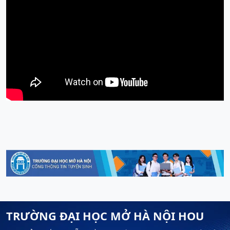
TRƯỜNG ĐẠI HỌC MỞ HÀ NỘI HOU