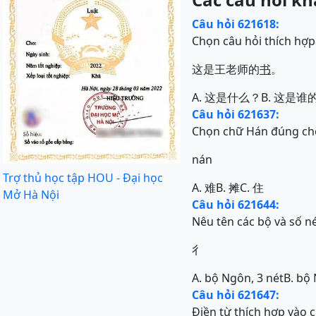
Câu hỏi 621618:
Chọn câu hỏi thích hợp
这是王老师的
书
。
A. 这是什么？
B. 这是谁
Câu hỏi 621637:
Chọn chữ Hán đúng ch
nán
Trợ thủ học tập HOU - Đại học
A. 难
B. 摊
C. 住
Mở Hà Nội
Câu hỏi 621644:
Nêu tên các bộ và số n
彳
A. bộ Ngôn, 3 nét
B. bộ 
Câu hỏi 621647:
Điền từ thích hợp vào 