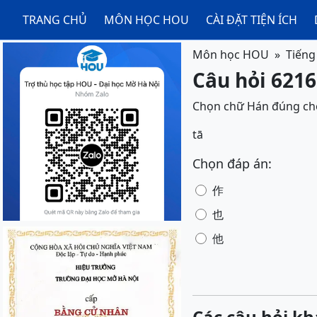
TRANG CHỦ
MÔN HỌC HOU
CÀI ĐẶT TIỆN ÍCH
Môn học HOU
Tiếng
Câu hỏi 6216
Chọn chữ Hán đúng ch
tā
Chọn đáp án:
作
也
他
Các câu hỏi kh