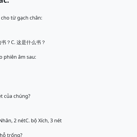
 cho từ gạch chân:
的书？
C. 这是什么书？
o phiên âm sau:
ét của chúng?
Nhân, 2 nét
C. bộ Xích, 3 nét
chỗ trống?