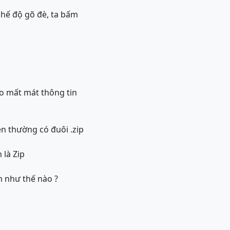
chế độ gõ đè, ta bấm
do mất mát thông tin
én thường có đuôi .zip
 là Zip
m như thế nào ?