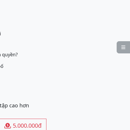
i

n quyền?
bố
 tập cao hơn
5.000.000đ
