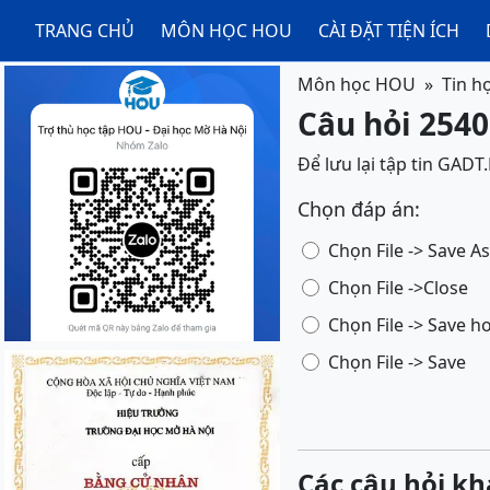
TRANG CHỦ
MÔN HỌC HOU
CÀI ĐẶT TIỆN ÍCH
Môn học HOU
Tin h
Câu hỏi 2540
Để lưu lại tập tin GADT
Chọn đáp án:
Chọn File -> Save As
Chọn File ->Close
Chọn File -> Save h
Chọn File -> Save
Các câu hỏi kh