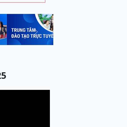
Next
25