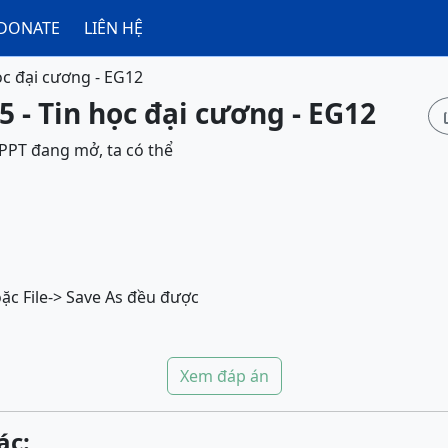
DONATE
LIÊN HỆ
ọc đại cương - EG12
5 - Tin học đại cương - EG12
.PPT đang mở, ta có thể
oặc File-> Save As đều được
Xem đáp án
ác: