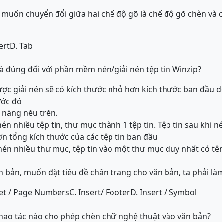
muốn chuyển đổi giữa hai chế độ gõ là chế độ gõ chèn và 
ert
D. Tab
là đúng đối với phần mềm nén/giải nén tệp tin Winzip?
 được giải nén sẽ có kích thước nhỏ hơn kích thước ban đầu 
ước đó
c năng nêu trên.
én nhiều tệp tin, thư mục thành 1 tệp tin. Tệp tin sau khi n
ơn tổng kích thước của các tệp tin ban đầu
nén nhiều thư mục, tệp tin vào một thư mục duy nhất có tên
n bản, muốn đặt tiêu đề chân trang cho văn bản, ta phải là
set / Page Numbers
C. Insert/ Footer
D. Insert / Symbol
hao tác nào cho phép chèn chữ nghệ thuật vào văn bản?