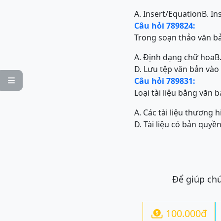
A. Insert/Equation
B. In
Câu hỏi 789824:
Trong soạn thảo văn bả
A. Định dạng chữ hoa
B
D. Lưu tệp văn bản vào
Câu hỏi 789831:

Loại tài liệu bằng văn
A. Các tài liệu thương h
D. Tài liệu có bản quyề
Để giúp chú
100.000đ
