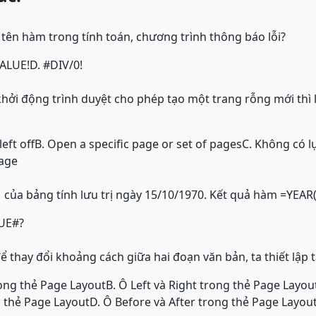
ai tên hàm trong tính toán, chương trình thông báo lỗi?
VALUE!
D. #DIV/0!
khởi động trình duyệt cho phép tạo một trang rỗng mới thì
eft off
B. Open a specific page or set of pages
C. Không có 
age
1 của bảng tính lưu trị ngày 15/10/1970. Kết quả hàm =YEAR(
LUE#?
 thay đổi khoảng cách giữa hai đoạn văn bản, ta thiết lập t
ong thẻ Page Layout
B. Ô Left và Right trong thẻ Page Layou
g thẻ Page Layout
D. Ô Before và After trong thẻ Page Layou