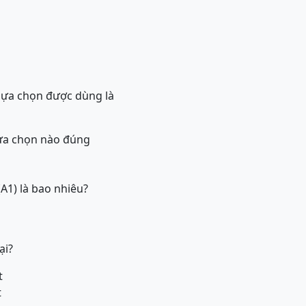
 lựa chọn được dùng là
lựa chọn nào đúng
A1) là bao nhiêu?
ại?
t
t