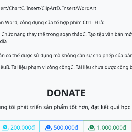
sert/Chart
C. Insert/ClipArt
D. Insert/WordArt
n Word, công dụng của tổ hợp phím Ctrl - H là:
. Chức năng thay thế trong soạn thảo
C. Tạo tệp văn bản mớ
 đĩa
 bản có thể được sử dụng mà không cần sự cho phép của bả
iệu
B. Tài liệu phạm vi công cộng
C. Tài liệu chưa được công 
n
DONATE
ng tôi phát triển sản phẩm tốt hơn, đạt kết quả học
200.000đ
500.000đ
1.000.000đ


