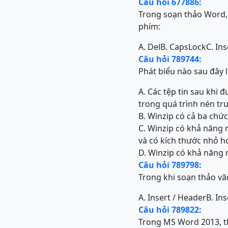
Câu hỏi 677886:
Trong soạn thảo Word, 
phím:
A. Del
B. CapsLock
C. Ins
Câu hỏi 789744:
Phát biểu nào sau đây 
A. Các tệp tin sau khi
trong quá trình nén tr
B. Winzip có cả ba chứ
C. Winzip có khả năng n
và có kích thước nhỏ h
D. Winzip có khả năng 
Câu hỏi 789798:
Trong khi soạn thảo vă
A. Insert / Header
B. In
Câu hỏi 789822:
Trong MS Word 2013, t