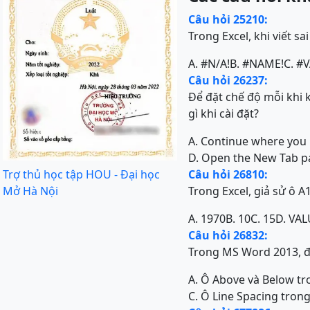
Câu hỏi 25210:
Trong Excel, khi viết s
A. #N/A!
B. #NAME!
C. #
Câu hỏi 26237:
Để đặt chế độ mỗi khi 
gì khi cài đặt?
A. Continue where you l
D. Open the New Tab p
Trợ thủ học tập HOU - Đại học
Câu hỏi 26810:
Mở Hà Nội
Trong Excel, giả sử ô A
A. 1970
B. 10
C. 15
D. VA
Câu hỏi 26832:
Trong MS Word 2013, để
A. Ô Above và Below tr
C. Ô Line Spacing tron