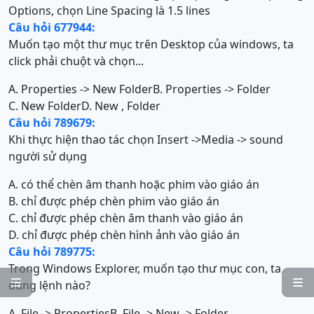
Options, chọn Line Spacing là 1.5 lines
Câu hỏi 677944:
Muốn tạo một thư mục trên Desktop của windows, ta
click phải chuột và chọn...
A. Properties -> New Folder
B. Properties -> Folder
C. New Folder
D. New , Folder
Câu hỏi 789679:
Khi thực hiện thao tác chọn Insert ->Media -> sound
người sử dụng
A. có thể chèn âm thanh hoặc phim vào giáo án
B. chỉ được phép chèn phim vào giáo án
C. chỉ được phép chèn âm thanh vào giáo án
D. chỉ được phép chèn hình ảnh vào giáo án
Câu hỏi 789775:
Trong Windows Explorer, muốn tạo thư mục con, ta


dùng lệnh nào?
A. File -> Properties
B. File -> New -> Folder