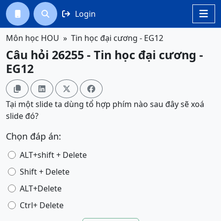
Login




Môn học HOU
Tin học đại cương - EG12
Câu hỏi 26255 - Tin học đại cương -
EG12




Tại một slide ta dùng tổ hợp phím nào sau đây sẽ xoá
slide đó?
Chọn đáp án:
ALT+shift + Delete
Shift + Delete
ALT+Delete
Ctrl+ Delete