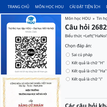
TRANG CHỦ
MÔN HỌC HOU
CÀI ĐẶT TIỆN ÍCH
Môn học HOU
Tin h
Câu hỏi 2682
Biểu thức =Left("HaNoi"
Chọn đáp án:
Sai cú pháp
Kết quả là chữ "H"
Kết quả là chữ "Ha"
Kết quả là chữ "i"
Các câu hỏi kh