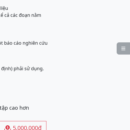
liệu
 kể cả các đoạn nằm
ột báo cáo nghiên cứu

́t định) phải sử dụng.
 tập cao hơn
5.000.000đ
