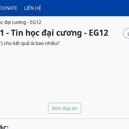
DONATE
LIÊN HỆ
ọc đại cương - EG12
1 - Tin học đại cương - EG12
) cho kết quả là bao nhiêu?
Xem đáp án
ác: