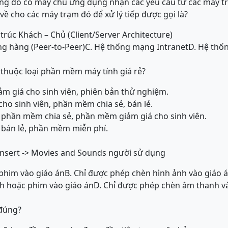
g đó có máy chủ ứng dụng nhận các yêu cầu từ các máy tr
ả về cho các máy trạm đó để xử lý tiếp được gọi là?
trúc Khách – Chủ (Client/Server Architecture)
g hàng (Peer-to-Peer)
C. Hệ thống mạng Intranet
D. Hệ thố
thuộc loại phần mềm máy tính giá rẻ?
ảm giá cho sinh viên, phiên bản thử nghiệm.
ho sinh viên, phần mềm chia sẻ, bán lẻ.
 phần mềm chia sẻ, phần mềm giảm giá cho sinh viên.
 bán lẻ, phần mềm miễn phí.
 Insert -> Movies and Sounds người sử dụng
phim vào giáo án
B. Chỉ được phép chèn hình ảnh vào giáo 
h hoặc phim vào giáo án
D. Chỉ được phép chèn âm thanh v
 đúng?