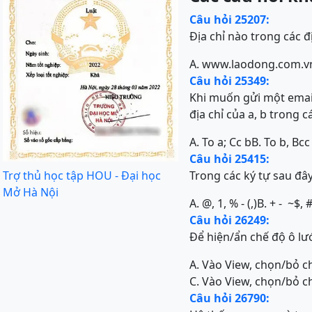
Câu hỏi 25207:
Địa chỉ nào trong các đ
A. www.laodong.com.v
Câu hỏi 25349:
Khi muốn gửi một email
địa chỉ của a, b trong 
A. To a; Cc b
B. To b, Bcc
Câu hỏi 25415:
Trợ thủ học tập HOU - Đại học
Trong các ký tự sau đâ
Mở Hà Nội
A. @, 1, % - (,)
B. + - ~$, 
Câu hỏi 26249:
Để hiện/ẩn chế độ ô lướ
A. Vào View, chọn/bỏ 
C. Vào View, chọn/bỏ 
Câu hỏi 26790: