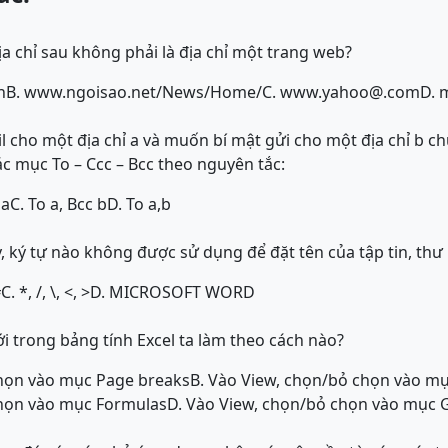
ịa chỉ sau không phải là địa chỉ một trang web?
n
B. www.ngoisao.net/News/Home/
C. www.yahoo@.com
D. 
 cho một địa chỉ a và muốn bí mật gửi cho một địa chỉ b ch
các mục To – Ccc – Bcc theo nguyên tắc:
 a
C. To a, Bcc b
D. To a,b
y, ký tự nào không được sử dụng để đặt tên của tập tin, th
#
C. *, /, \, <, >
D. MICROSOFT WORD
i trong bảng tính Excel ta làm theo cách nào?
chọn vào mục Page breaks
B. Vào View, chọn/bỏ chọn vào mụ
chọn vào mục Formulas
D. Vào View, chọn/bỏ chọn vào mục G