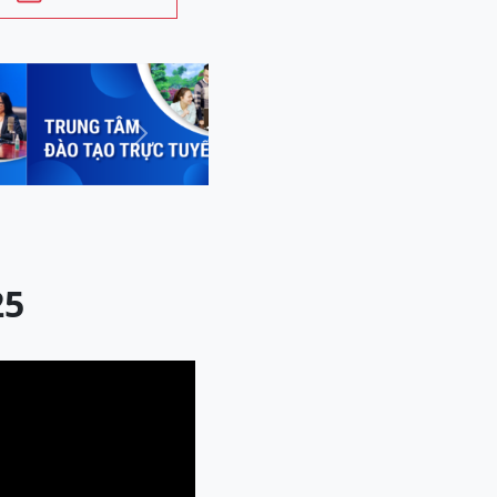
Next
25