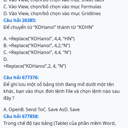
C. Vào View, chọn/bỏ chọn vào mục Formulas
D. Vào View, chọn/bỏ chọn vào mục Gridlines
Câu hỏi 26385:
Để chuyển từ “KDHanoi” thành từ “KDHN”
A. =Replace(“KDHanoi”, 4,4, “HN”)
B. =Replace(“KDHanoi”, 4,2,“N”)
C. =Replace(“KDHanoi”, 4,4, “N”)
D.
=Replace(“KDHanoi”,2, 4, “N”)
Câu hỏi 677376:
Để ghi lưu một sổ bảng tính đang mở dưới một tên
khác, bạn vào thực đơn lệnh File và chọn lệnh nào sau
đây ?
A. Open
B. Send To
C. Save As
D. Save
Câu hỏi 677858:
Trong chế độ tạo bảng (Table) của phần mềm Word,