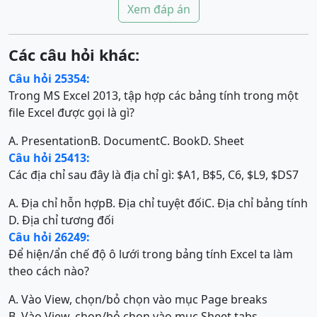
Xem đáp án
Các câu hỏi khác:
Câu hỏi 25354:
Trong MS Excel 2013, tập hợp các bảng tính trong một
file Excel được gọi là gì?
A. Presentation
B. Document
C. Book
D. Sheet
Câu hỏi 25413:
Các địa chỉ sau đây là địa chỉ gì: $A1, B$5, C6, $L9, $DS7
A. Địa chỉ hỗn hợp
B. Địa chỉ tuyệt đối
C. Địa chỉ bảng tính
D. Địa chỉ tương đối
Câu hỏi 26249:
Để hiện/ẩn chế độ ô lưới trong bảng tính Excel ta làm
theo cách nào?
A. Vào View, chọn/bỏ chọn vào mục Page breaks
B. Vào View, chọn/bỏ chọn vào mục Sheet tabs