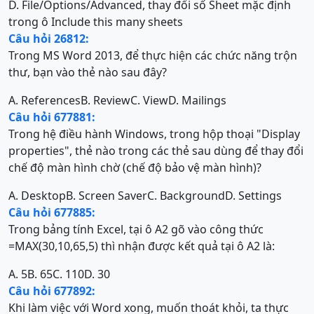
D. File/Options/Advanced, thay đổi số Sheet mặc định
trong ô Include this many sheets
Câu hỏi 26812:
Trong MS Word 2013, để thực hiện các chức năng trộn
thư, bạn vào thẻ nào sau đây?
A. References
B. Review
C. View
D. Mailings
Câu hỏi 677881:
Trong hệ điều hành Windows, trong hộp thoại "Display
properties", thẻ nào trong các thẻ sau dùng để thay đổi
chế độ màn hình chờ (chế độ bảo vệ màn hình)?
A. Desktop
B. Screen Saver
C. Background
D. Settings
Câu hỏi 677885:
Trong bảng tính Excel, tại ô A2 gõ vào công thức
=MAX(30,10,65,5) thì nhận được kết quả tại ô A2 là:
A. 5
B. 65
C. 110
D. 30
Câu hỏi 677892:
Khi làm việc với Word xong, muốn thoát khỏi, ta thực