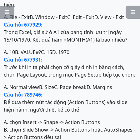
hiện:


A. File - Exit
B. Window - Exit
C. Edit - Exit
D. View - Exit
Câu hỏi 677929:
Trong Excel, giả sử ô A1 của bảng tính lưu trị ngày
15/10/1970. Kết quả hàm =MONTH(A1) là bao nhiêu?
A. 10
B. VALUE#?
C. 15
D. 1970
Câu hỏi 677931:
Trước khi in ta phải chọn cỡ giấy định in bằng cách,
chọn Page Layout, trong mục Page Setup tiếp tục chọn:
A. Normal view
B. Size
C. Page break
D. Margins
Câu hỏi 789746:
Để đưa thêm nút tác động (Action Buttons) vào slide
hiện hành, người thiết kế có thể
A. chọn Insert -> Shape -> Action Buttons
B. chọn Slide Show -> Action Buttons hoặc AutoShapes -
> Action Buttons đều sai