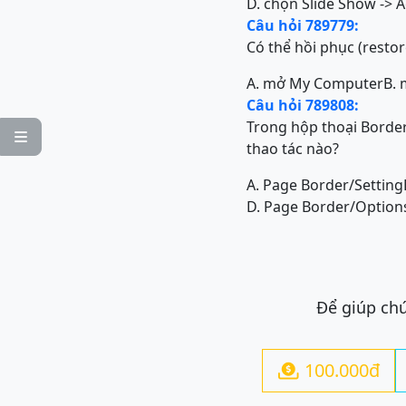
D. chọn Slide Show -> 
Câu hỏi 789779:
Có thể hồi phục (restor
A. mở My Computer
B.
Câu hỏi 789808:
Trong hộp thoại Border

thao tác nào?
A. Page Border/Setting
D. Page Border/Optio
Để giúp chú
100.000đ
