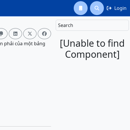
Login



Search




[Unable to find
ên phải của một bảng
Component]