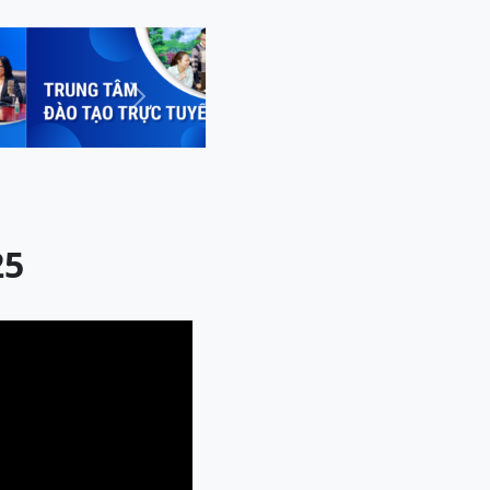
Next
25