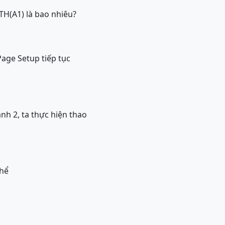
TH(A1) là bao nhiêu?
Page Setup tiếp tục
h 2, ta thực hiện thao
thể