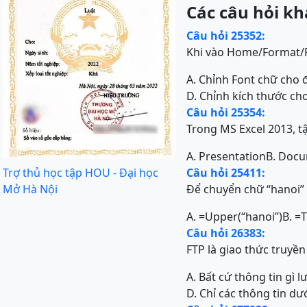
Các câu hỏi kh
Câu hỏi 25352:
Khi vào Home/Format/Fo
A. Chỉnh Font chữ cho 
D. Chỉnh kích thước ch
Câu hỏi 25354:
Trong MS Excel 2013, tậ
A. Presentation
B. Doc
Trợ thủ học tập HOU - Đại học
Câu hỏi 25411:
Mở Hà Nội
Để chuyển chữ “hanoi”
A. =Upper(“hanoi”)
B. =
Câu hỏi 26383:
FTP là giao thức truyền
A. Bất cứ thông tin gì l
D. Chỉ các thông tin dư