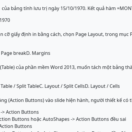
A1 của bảng tính lưu trị ngày 15/10/1970. Kết quả hàm =MON
 1970
ọn cỡ giấy định in bằng cách, chọn Page Layout, trong mục 
. Page break
D. Margins
 (Table) của phần mềm Word 2013, muốn tách một bảng thàn
 Table / Split Table
C. Layout / Split Cells
D. Layout / Cells
ng (Action Buttons) vào slide hiện hành, người thiết kế có 
 -> Action Buttons
Action Buttons hoặc AutoShapes -> Action Buttons đều sai
Action Buttons