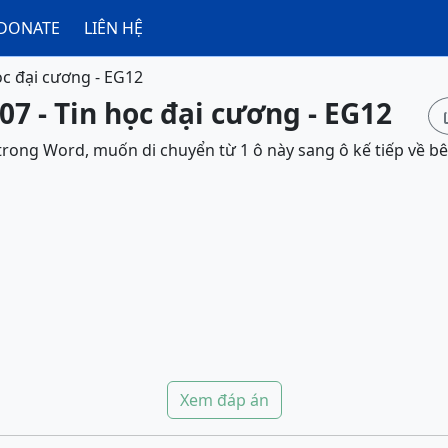
DONATE
LIÊN HỆ
ọc đại cương - EG12
07 - Tin học đại cương - EG12
trong Word, muốn di chuyển từ 1 ô này sang ô kế tiếp về b
Xem đáp án