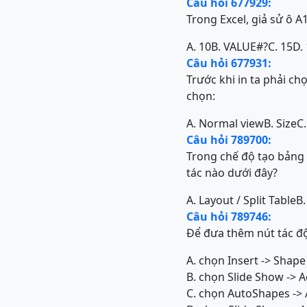
Câu hỏi 677929:
Trong Excel, giả sử ô 
A. 10
B. VALUE#?
C. 15
D.
Câu hỏi 677931:
Trước khi in ta phải ch
chọn:
A. Normal view
B. Size
C
Câu hỏi 789700:
Trong chế độ tạo bảng
tác nào dưới đây?
A. Layout / Split Table
B.
Câu hỏi 789746:
Để đưa thêm nút tác độ
A. chọn Insert -> Shape
B. chọn Slide Show -> 
C. chọn AutoShapes -> 