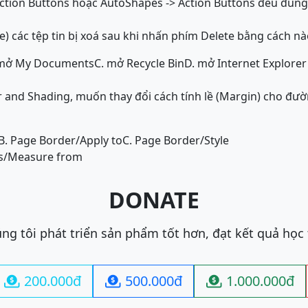
Action Buttons hoặc AutoShapes -> Action Buttons đều đúng
e) các tệp tin bị xoá sau khi nhấn phím Delete bằng cách nà
 mở My Documents
C. mở Recycle Bin
D. mở Internet Explorer
 and Shading, muốn thay đổi cách tính lề (Margin) cho đườn
B. Page Border/Apply to
C. Page Border/Style
ns/Measure from
DONATE
ng tôi phát triển sản phẩm tốt hơn, đạt kết quả học
200.000đ
500.000đ
1.000.000đ


