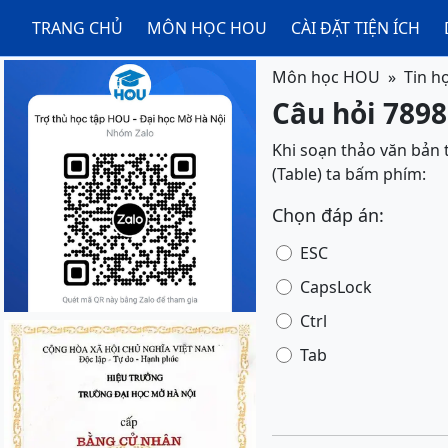
TRANG CHỦ
MÔN HỌC HOU
CÀI ĐẶT TIỆN ÍCH
Môn học HOU
Tin h
Câu hỏi 7898
Khi soạn thảo văn bản 
(Table) ta bấm phím:
Chọn đáp án:
ESC
CapsLock
Ctrl
Tab