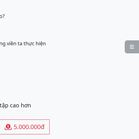
o?
g viền ta thực hiện

 tập cao hơn
5.000.000đ
