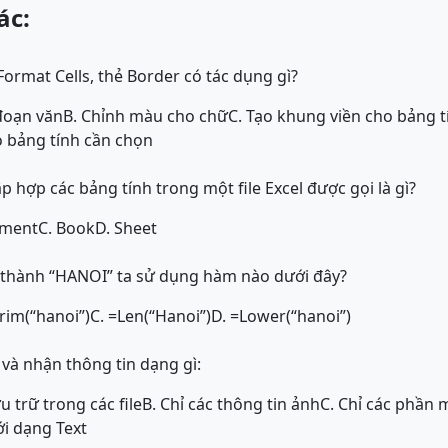
ác:
rmat Cells, thẻ Border có tác dụng gì?
đoạn văn
B. Chỉnh màu cho chữ
C. Tạo khung viền cho bảng 
o bảng tính cần chọn
p hợp các bảng tính trong một file Excel được gọi là gì?
ument
C. Book
D. Sheet
 thành “HANOI” ta sử dụng hàm nào dưới đây?
Trim(“hanoi”)
C. =Len(“Hanoi”)
D. =Lower(“hanoi”)
 và nhận thông tin dạng gì:
ưu trữ trong các file
B. Chỉ các thông tin ảnh
C. Chỉ các phần
ới dạng Text