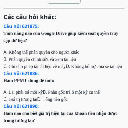
Các câu hỏi khác:
Câu hỏi 621875:
Tính năng nào của Google Drive giúp kiểm soát quyền truy
cập dữ liệu?
A.
Không thể phân quyền cho người khác
B.
Phân quyền chỉnh sửa và xem tài liệu
C.
D.
Chỉ cho phép tải tài liệu về máy
Không hỗ trợ chia sẻ tài liệu
Câu hỏi 621886:
Hàm PPMT dùng để tính:
A.
B.
Lãi phải trả mỗi kỳ
Phần gốc trả ở một kỳ cụ thể
C.
D.
Giá trị tương lai
Tổng tiền gốc
Câu hỏi 621890:
Hàm nào cho biết giá trị hiện tại của khoản tiền nhận được
trong tương lai?