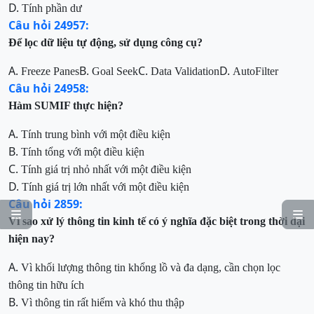
D.
Tính phần dư
Câu hỏi 24957:
Để lọc dữ liệu tự động, sử dụng công cụ?
A.
B.
C.
D.
Freeze Panes
Goal Seek
Data Validation
AutoFilter
Câu hỏi 24958:
Hàm SUMIF thực hiện?
A.
Tính trung bình với một điều kiện
B.
Tính tổng với một điều kiện
C.
Tính giá trị nhỏ nhất với một điều kiện
D.
Tính giá trị lớn nhất với một điều kiện
Câu hỏi 2859:


Vì sao xử lý thông tin kinh tế có ý nghĩa đặc biệt trong thời đại
hiện nay?
A.
Vì khối lượng thông tin khổng lồ và đa dạng, cần chọn lọc
thông tin hữu ích
B.
Vì thông tin rất hiếm và khó thu thập