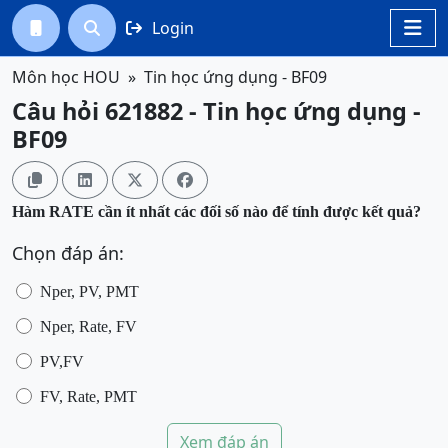
Login




Môn học HOU
Tin học ứng dụng - BF09
Câu hỏi 621882 - Tin học ứng dụng -
BF09




Hàm RATE cần ít nhất các đối số nào để tính được kết quả?
Chọn đáp án:
Nper, PV, PMT
Nper, Rate, FV
PV,FV
FV, Rate, PMT
Xem đáp án