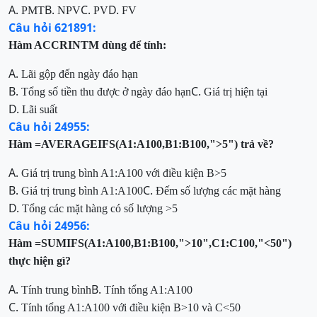
A.
B.
C.
D.
PMT
NPV
PV
FV
Câu hỏi 621891:
Hàm ACCRINTM dùng để tính:
A.
Lãi gộp đến ngày đáo hạn
B.
C.
Tổng số tiền thu được ở ngày đáo hạn
Giá trị hiện tại
D.
Lãi suất
Câu hỏi 24955:
Hàm =AVERAGEIFS(A1:A100,B1:B100,">5")
trả về?
A.
Giá trị trung bình A1:A100 với điều kiện B>5
B.
C.
Giá trị trung bình A1:A100
Đếm số lượng các mặt hàng
D.
Tổng các mặt hàng có số lượng >5
Câu hỏi 24956:
Hàm =SUMIFS(A1:A100,B1:B100,">10",C1:
C100,"<50")
thực hiện gì?
A.
B.
Tính trung bình
Tính tổng A1:A100
C.
Tính tổng A1:A100 với điều kiện
B>10 và C<50