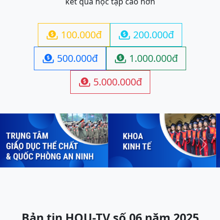
kết quả học tập cao hơn
100.000đ
200.000đ


500.000đ
1.000.000đ


5.000.000đ

Previous
Next
Bản tin HOU-TV số 06 năm 2025