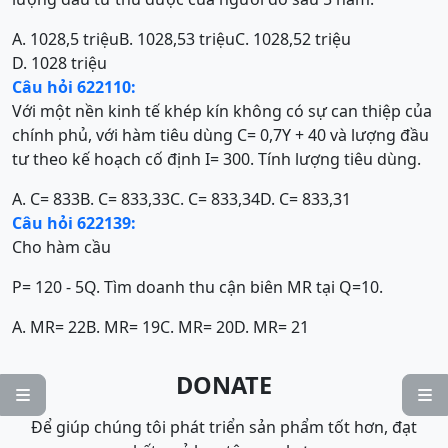
A. 1028,5 triệu
B. 1028,53 triệu
C. 1028,52 triệu
D. 1028 triệu
Câu hỏi 622110:
Với một nền kinh tế khép kín không có sự can thiệp của
chính phủ, với hàm tiêu dùng C= 0,7Y + 40 và lượng đầu
tư theo kế hoạch cố định I= 300. Tính lượng tiêu dùng.
A. C= 833
B. C= 833,33
C. C= 833,34
D. C= 833,31
Câu hỏi 622139:
Cho hàm cầu
P= 120 - 5Q. Tìm doanh thu cận biên MR tại Q=10.
A. MR= 22
B. MR= 19
C. MR= 20
D. MR= 21
DONATE


Để giúp chúng tôi phát triển sản phẩm tốt hơn, đạt