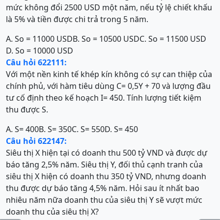
mức không đổi 2500 USD một năm, nếu tỷ lệ chiết khấu
là 5% và tiền được chi trả trong 5 năm.
A. So = 11000 USD
B. So = 10500 USD
C. So = 11500 USD
D. So = 10000 USD
Câu hỏi 622111:
Với một nền kinh tế khép kín không có sự can thiệp của
chính phủ, với hàm tiêu dùng C= 0,5Y + 70 và lượng đầu
tư cố định theo kế hoạch I= 450. Tính lượng tiết kiệm
thu được S.
A. S= 400
B. S= 350
C. S= 550
D. S= 450
Câu hỏi 622147:
Siêu thị X hiện tại có doanh thu 500 tỷ VND và được dự
báo tăng 2,5% năm. Siêu thị Y, đối thủ cạnh tranh của
siêu thị X hiện có doanh thu 350 tỷ VND, nhưng doanh
thu được dự báo tăng 4,5% năm. Hỏi sau ít nhất bao
nhiêu năm nữa doanh thu của siêu thị Y sẽ vượt mức
doanh thu của siêu thị X?