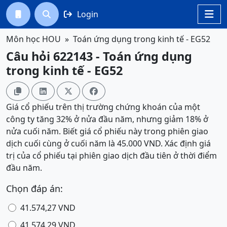
Login




Môn học HOU
Toán ứng dụng trong kinh tế - EG52
Câu hỏi 622143 - Toán ứng dụng
trong kinh tế - EG52




Giá cổ phiếu trên thị trường chứng khoán của một
công ty tăng 32% ở nửa đầu năm, nhưng giảm 18% ở
nửa cuối năm. Biết giá cổ phiếu này trong phiên giao
dịch cuối cùng ở cuối năm là 45.000 VND. Xác định giá
trị của cổ phiếu tại phiên giao dịch đầu tiên ở thời điểm
đầu năm.
Chọn đáp án:
41.574,27 VND
41.574,29 VND