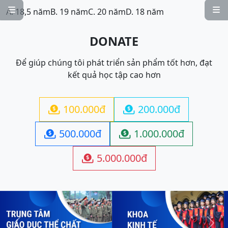


A. 18,5 năm
B. 19 năm
C. 20 năm
D. 18 năm
DONATE
Để giúp chúng tôi phát triển sản phẩm tốt hơn, đạt
kết quả học tập cao hơn
100.000đ
200.000đ


500.000đ
1.000.000đ


5.000.000đ
