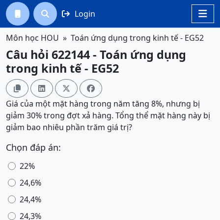
Login




Môn học HOU
Toán ứng dụng trong kinh tế - EG52
Câu hỏi 622144 - Toán ứng dụng
trong kinh tế - EG52




Giá của một mặt hàng trong năm tăng 8%, nhưng bị
giảm 30% trong đợt xả hàng. Tổng thể mặt hàng này bị
giảm bao nhiêu phần trăm giá trị?
Chọn đáp án:
22%
24,6%
24,4%
24,3%