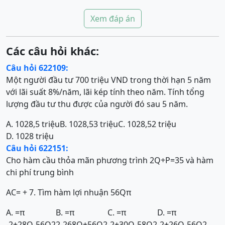
Xem đáp án
Các câu hỏi khác:
Câu hỏi 622109:
Một người đầu tư 700 triệu VND trong thời hạn 5 năm
với lãi suất 8%/năm, lãi kép tính theo năm. Tính tổng
lượng đầu tư thu được của người đó sau 5 năm.
A. 1028,5 triệu
B. 1028,53 triệu
C. 1028,52 triệu
D. 1028 triệu
Câu hỏi 622151:
Cho hàm cầu thỏa mãn phương trình 2Q+P=35 và hàm
chi phí trung bình
AC= + 7. Tìm hàm lợi nhuận
56
Q
π
A. =
π
B. =
π
C. =
π
D. =
π
-2+28Q-56
Q
2
2-268Q+56
Q
2
-2+30Q-58
Q
2
-2+26Q-56
Q
2