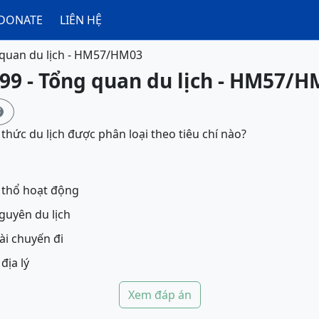
DONATE
LIÊN HỆ
quan du lịch - HM57/HM03
99 - Tổng quan du lịch - HM57/

h thức du lịch được phân loại theo tiêu chí nào?
h thổ hoạt động
nguyên du lịch
ài chuyến đi
 địa lý
Xem đáp án