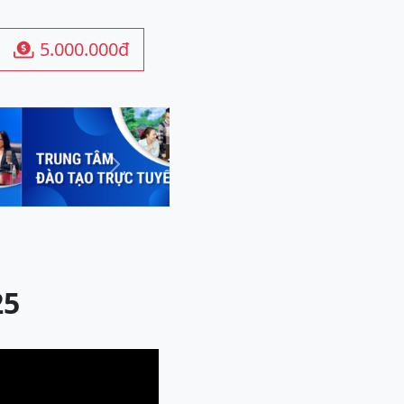
5.000.000đ

Next
25