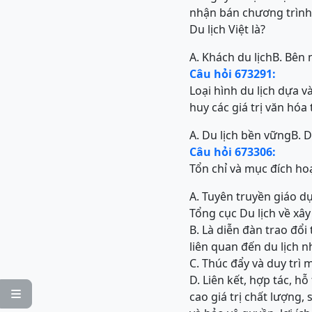
nhận bán chương trình 
Du lịch Việt là?
A. Khách du lịch
B. Bên 
Câu hỏi 673291:
Loại hình du lịch dựa 
huy các giá trị văn hóa
A. Du lịch bền vững
B. D
Câu hỏi 673306:
Tổn chỉ và mục đích hoạ
A. Tuyên truyền giáo d
Tổng cục Du lịch về xâ
B. Là diễn đàn trao đổi
liên quan đến du lịch n
C. Thúc đẩy và duy trì
D. Liên kết, hợp tác, h

cao giá trị chất lượng,