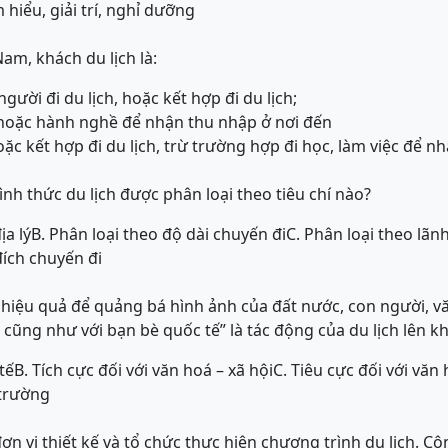
hiểu, giải trí, nghỉ dưỡng
Nam, khách du lịch là:
 người đi du lịch, hoặc kết hợp đi du lịch;
c hoặc hành nghề để nhận thu nhập ở nơi đến
hoặc kết hợp đi du lịch, trừ trường hợp đi học, làm việc để 
ình thức du lịch được phân loại theo tiêu chí nào?
ịa lý
B. Phân loại theo độ dài chuyến đi
C. Phân loại theo lãn
đích chuyến đi
n hiệu quả để quảng bá hình ảnh của đất nước, con người, 
cũng như với bạn bè quốc tế” là tác động của du lịch lên k
tế
B. Tích cực đối với văn hoá – xã hội
C. Tiêu cực đối với văn 
 trường
đơn vị thiết kế và tổ chức thực hiện chương trình du lịch. Cô