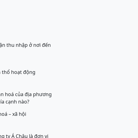
nhận thu nhập ở nơi đến
h thổ hoạt động
văn hoá của địa phương
hía cạnh nào?
hoá – xã hội
ng ty Á Châu là đơn vị