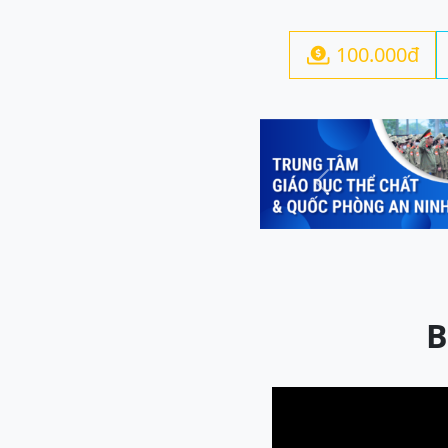
100.000đ

Previous
B