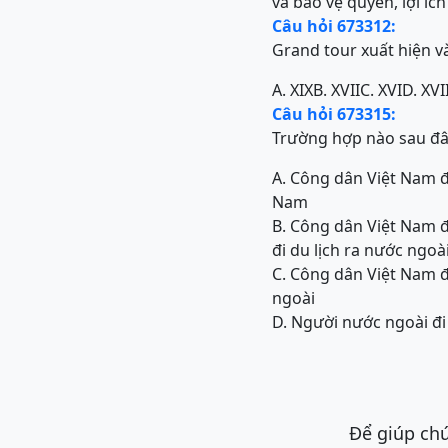
và bảo vệ quyền, lợi íc
Câu hỏi 673312:
Grand tour xuất hiện v
A. XIX
B. XVII
C. XVI
D. XVI
Câu hỏi 673315:
Trường hợp nào sau đây
A. Công dân Việt Nam đi
Nam
B. Công dân Việt Nam đ
đi du lịch ra nước ngoà
C. Công dân Việt Nam đi
ngoài
D. Người nước ngoài đi
Để giúp chú