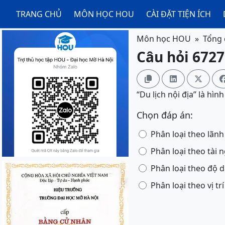
TRANG CHỦ
MÔN HỌC HOU
CÀI ĐẶT TIỆN ÍCH
Môn học HOU
Tổng 
Câu hỏi 6727



“Du lịch nội địa” là hìn
Chọn đáp án:
Phân loại theo lãn
Phân loại theo tài 
Phân loại theo độ d
Phân loại theo vị trí