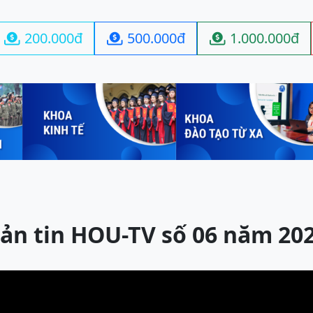
200.000đ
500.000đ
1.000.000đ



ản tin HOU-TV số 06 năm 20