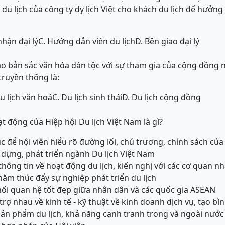
du lịch của công ty dy lịch Việt cho khách du lịch để hưởng
nhận đại lý
C. Hướng dẫn viên du lịch
D. Bên giao đại lý
vào bản sắc văn hóa dân tộc với sự tham gia của cộng đồng
 truyền thống là:
u lịch văn hoá
C. Du lịch sinh thái
D. Du lịch cộng đồng
t động của Hiệp hội Du lịch Việt Nam là gì?
ục để hội viên hiểu rõ đường lối, chủ trương, chính sách củ
y dựng, phát triển ngành Du lịch Việt Nam
 thông tin về hoạt động du lịch, kiến nghị với các cơ quan n
hằm thúc đẩy sự nghiệp phát triển du lịch
 mối quan hệ tốt đẹp giữa nhân dân và các quốc gia ASEAN
ỗ trợ nhau về kinh tế - kỹ thuật về kinh doanh dịch vụ, tạo b
 sản phẩm du lịch, khả năng cạnh tranh trong và ngoài nước 