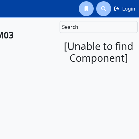
Login



Search
HM03
[Unable to find
Component]