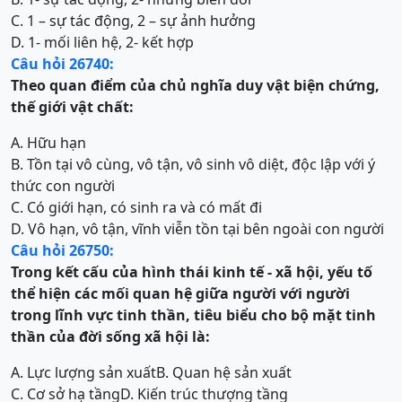
C. 1 – sự tác động, 2 – sự ảnh hưởng
D. 1- mối liên hệ, 2- kết hợp
Câu hỏi 26740:
Theo quan điểm của chủ nghĩa duy vật biện chứng,
thế giới vật chất:
A. Hữu hạn
B. Tồn tại vô cùng, vô tận, vô sinh vô diệt, độc lập với ý
thức con người
C. Có giới hạn, có sinh ra và có mất đi
D. Vô hạn, vô tận, vĩnh viễn tồn tại bên ngoài con người
Câu hỏi 26750:
Trong kết cấu của hình thái kinh tế - xã hội, yếu tố
thể hiện các mối quan hệ giữa người với người
trong lĩnh vực tinh thần, tiêu biểu cho bộ mặt tinh
thần của đời sống xã hội là:
A. Lực lượng sản xuất
B. Quan hệ sản xuất
C. Cơ sở hạ tầng
D. Kiến trúc thượng tầng