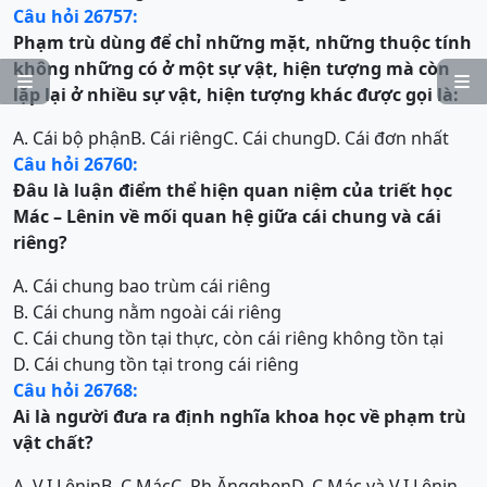
Câu hỏi 26757:
Phạm trù dùng để chỉ những mặt, những thuộc tính
không
những có
ở một sự vật, hiện tượng m
à còn


lặp lại ở nhiều
sự vật, hiện tượng khác được gọi là:
A. Cái bộ phận
B. Cái riêng
C. Cái chung
D. Cái đơn nhất
Câu hỏi 26760:
Đâu là luận điểm thể hiện quan niệm của triết học
Mác – Lênin về mối quan hệ giữa cái chung và cái
riêng?
A. Cái chung bao trùm cái riêng
B. Cái chung nằm ngoài cái riêng
C. Cái chung tồn tại thực, còn cái riêng không tồn tại
D. Cái chung tồn tại trong cái riêng
Câu hỏi 26768:
Ai là người đưa ra định nghĩa khoa học về phạm trù
vật chất?
A. V.I Lênin
B. C.Mác
C. Ph.Ăngghen
D. C.Mác và V.I.Lênin