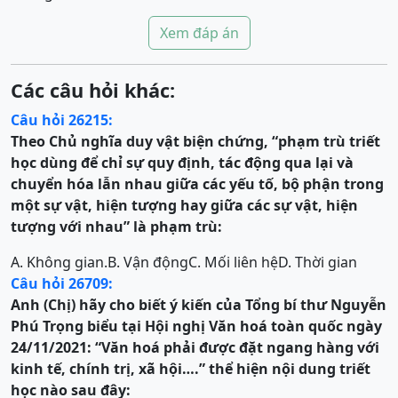
Xem đáp án
Các câu hỏi khác:
Câu hỏi 26215:
Theo Chủ nghĩa duy vật biện chứng, “phạm trù triết
học dùng để chỉ sự quy định, tác động qua lại và
chuyển hóa lẫn nhau giữa các yếu tố, bộ phận trong
một sự vật, hiện tượng hay giữa các sự vật, hiện
tượng với nhau” là phạm trù:
A. Không gian.
B. Vận động
C. Mối liên hệ
D. Thời gian
Câu hỏi 26709:
Anh (Chị) hãy cho biết ý kiến của Tổng bí thư Nguyễn
Phú Trọng biểu tại Hội nghị Văn hoá toàn quốc ngày
24/11/2021:
“Văn hoá phải được đặt ngang hàng với
kinh tế, chính trị, xã hội….”
thể hiện nội dung triết
học nào sau đây: