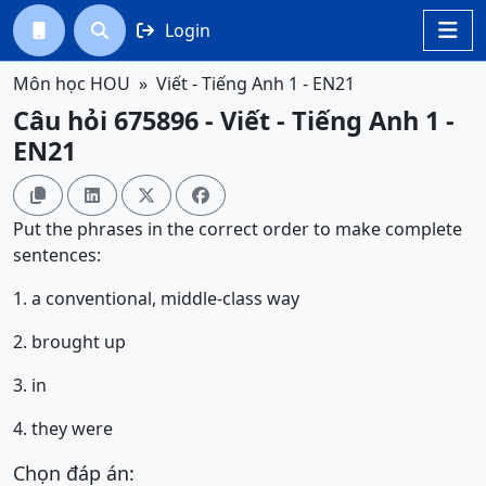
Login




Môn học HOU
Viết - Tiếng Anh 1 - EN21
Câu hỏi 675896 - Viết - Tiếng Anh 1 -
EN21




Put the phrases in the correct order to make complete
sentences:
1. a conventional, middle-class way
2. brought up
3. in
4. they were
Chọn đáp án: