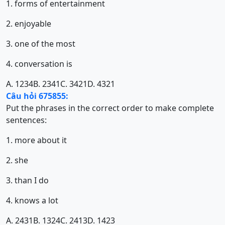
1. forms of entertainment
2. enjoyable
3. one of the most
4. conversation is
A. 1234
B. 2341
C. 3421
D. 4321
Câu hỏi 675855:
Put the phrases in the correct order to make complete
sentences:
1. more about it
2. she
3. than I do
4. knows a lot
A. 2431
B. 1324
C. 2413
D. 1423