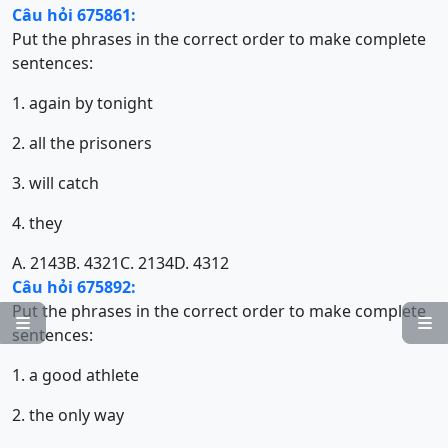
Câu hỏi 675861:
Put the phrases in the correct order to make complete
sentences:
1. again by tonight
2. all the prisoners
3. will catch
4. they
A. 2143
B. 4321
C. 2134
D. 4312
Câu hỏi 675892:
Put the phrases in the correct order to make complete


sentences:
1. a good athlete
2. the only way