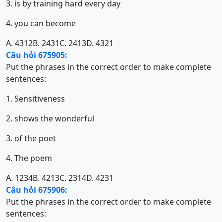
3. is by training hard every day
4. you can become
A. 4312
B. 2431
C. 2413
D. 4321
Câu hỏi 675905:
Put the phrases in the correct order to make complete
sentences:
1. Sensitiveness
2. shows the wonderful
3. of the poet
4. The poem
A. 1234
B. 4213
C. 2314
D. 4231
Câu hỏi 675906:
Put the phrases in the correct order to make complete
sentences: