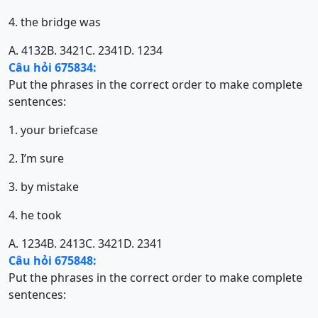
4. the bridge was
A. 4132
B. 3421
C. 2341
D. 1234
Câu hỏi 675834:
Put the phrases in the correct order to make complete
sentences:
1. your briefcase
2. I’m sure
3. by mistake
4. he took
A. 1234
B. 2413
C. 3421
D. 2341
Câu hỏi 675848:
Put the phrases in the correct order to make complete
sentences: