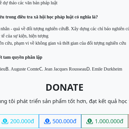
ề dự thảo các văn bản pháp luật
cứu
trong điều tra xã hội học pháp luật
có nghĩa là?
B.
 nhân - quả về đối tượng nghiên cứu
Xây dựng các chỉ báo nghiên c
c tế của sự kiện, hiện tượng
ên cứu, phạm vi về không gian và thời gian
của đối tượng
nghiên cứu
ết tam quyền phân lập
B.
C.
D.
ieu
Auguste Comte
Jean Jacques Rousseau
Emile
Durkheim
DONATE
ng tôi phát triển sản phẩm tốt hơn, đạt kết quả học
200.000đ
500.000đ
1.000.000đ


