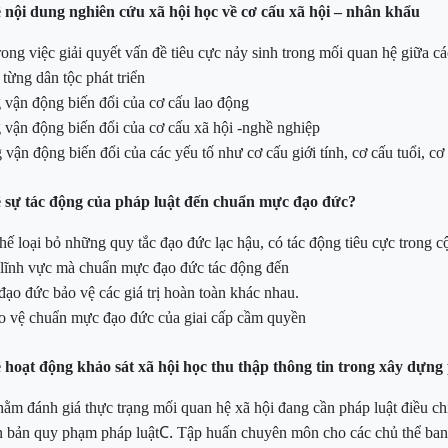
 nội dung nghiên cứu xã hội học về cơ cấu xã hội – nhân khẩu
rong việc giải quyết vấn đề tiêu cực nảy sinh trong mối quan hệ giữa cá
 từng dân tộc phát triển
 vận động biến đổi của cơ cấu
lao động
vận động biến đổi của cơ cấu xã hội -nghề nghiệp
 vận động biến đổi của
các yếu tố như cơ cấu giới tính, cơ cấu tuổi, cơ
 sự tác động của pháp luật đến chuẩn mực đạo đức?
hế loại bỏ những
quy tắc đạo đức lạc hậu, có tác động tiêu cực
trong c
 lĩnh vực mà chuẩn mực đạo đức tác động đến
ạo đức bảo vệ các giá trị hoàn toàn khác nhau.
ảo vệ chuẩn mực đạo đức của giai cấp cầm quyền
 hoạt động khảo sát xã hội học thu thập thông tin trong xây dựng
hằm đánh giá thực trạng mối quan hệ xã hội đang cần pháp luật điều
ch
C.
n bản quy phạm pháp luật
Tập huấn chuyên môn cho các chủ thể ban