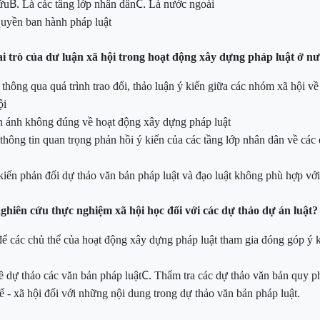
B.
C.
ứu
Là các tầng lớp nhân dân
Là
nước ngoài
quyền
ban hành pháp luật
ai trò của dư luận xã hội trong hoạt động xây dựng pháp luật ở nư
h thông qua
quá trình trao đổi, thảo luận ý kiến giữa các nhóm xã hội v
ội
n ánh không đúng về hoạt động xây dựng pháp luật
thông tin quan trọng phản hồi ý kiến của các tầng lớp nhân dân về các 
.
 kiến phản đối dự thảo văn bản pháp luật và đạo luật
không
phù hợp với
ghiên cứu thực nghiệm xã hội học đối với các dự thảo dự án
luật?
để các chủ thể của hoạt động xây dựng pháp luật tham gia đóng góp ý 
C.
ề dự thảo các văn bản pháp luật
Thẩm
tra các dự thảo văn bản quy p
tế - xã hội đối với những nội dung trong dự thảo văn bản pháp
luật.