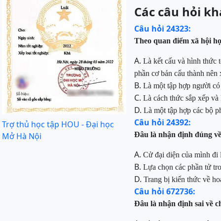
Các câu hỏi kh
Câu hỏi 24323:
Theo quan điểm xã hội học
A.
Là
kết cấu và hình thức 
phần cơ bản cấu thành nên 
B.
Là
một tập hợp người có
C.
Là
cách thức sắp xếp và 
D.
Là
một tập hợp các bộ ph
Câu hỏi 24392:
Trợ thủ học tập HOU - Đại học
Đâu là nhận định đúng v
Mở Hà Nội
A.
Cử đại diện của mình đi l
B.
Lựa
chọn các phần tử tro
D.
Trang bị kiến thức về hoạ
Câu hỏi 672736:
Đâu
là nhận định sai về 