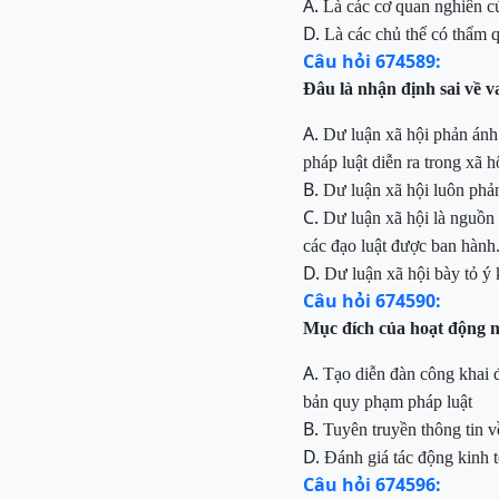
A.
Là
các cơ quan nghiên c
D.
Là
các
chủ thể
có thẩm 
Câu hỏi 674589:
Đâu
là nhận định sai về v
A.
Dư
luận xã hội phản án
pháp luật diễn ra trong xã h
B.
Dư
luận xã hội luôn phả
C.
Dư luận xã hội là nguồn 
các đạo luật được ban hành
D.
D
ư luận xã hội bày tỏ ý
Câu hỏi 674590:
Mục
đích của hoạt động
n
A.
T
ạo diễn đàn công khai 
bản quy phạm pháp luật
B.
Tuyên
truyền thông tin v
D.
Đ
ánh giá tác động kinh 
Câu hỏi 674596: