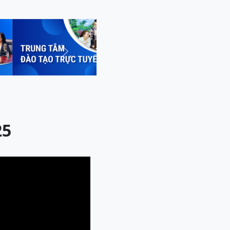
Next
25