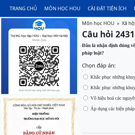
TRANG CHỦ
MÔN HỌC HOU
CÀI ĐẶT TIỆN ÍCH
Môn học HOU
Xã hộ
Câu hỏi 2431
Đâu
là nhận định đúng về
pháp luật?
Chọn đáp án:
Khắc
phục những khuyết
Khắc
phục những khuyết
Vô hiệu hoá các nguyên
Áp
dụng các biện pháp