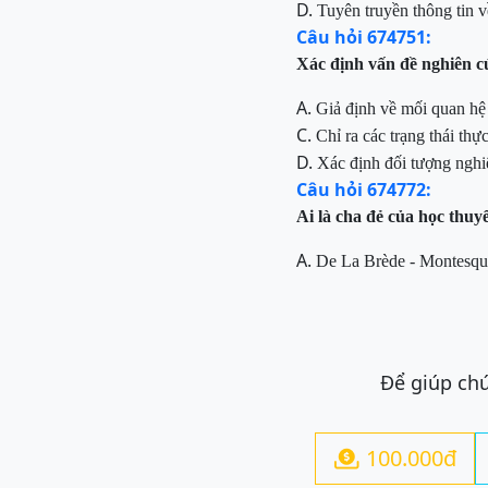
D.
Tuyên
truyền thông tin v
Câu hỏi 674751:
Xác
định vấn đề nghiên 
A.
Giả định
về
mối quan
hệ
C.
Chỉ ra các trạng thái thự
D.
Xác định đ
ối tượng nghi
Câu hỏi 674772:
Ai
là cha đẻ của học thuy
A.
De La Brède - Montesqu
Để giúp chú
100.000đ
