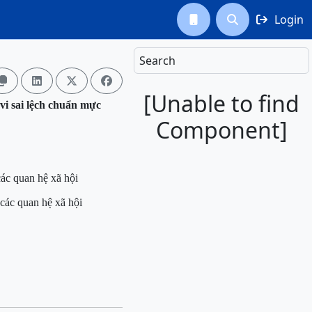
Login



Search




[Unable to find
vi sai lệch chuẩn mực
Component]
các quan hệ xã hội
 các quan hệ xã hội