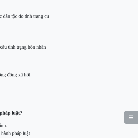
c dân tộc do tình trạng cư
 cấu tình trạng hôn nhân
ộng đồng xã hội
 pháp luật?

ỉnh
.
 hành pháp luật