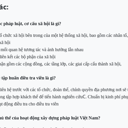
ác:
 pháp luật, cơ cấu xã hội là gì?
tổ chức xã hội bên trong của một hệ thống xã
hội, bao gồm
các nhân tố,
xã hội
 mối quan hệ tương tác và ảnh hưởng lẫn nhau
liên kết các bộ phận của xã hội
ận gồm các cộng đồng, các tầng lớp, các giai cấp cấu thành xã hội,
ề
tập huấn điều tra viên là gì?
iên hệ trước với các tổ chức, đoàn thể, chính quyền địa phương nơi sẽ 
C.
ng tập hợp khách thể để tiến hành nghiên cứu
Chuẩn bị kinh phí phụ
t động điều tra cho điều tra viên
chủ thể của hoạt động xây dựng pháp luật
Việt Nam?