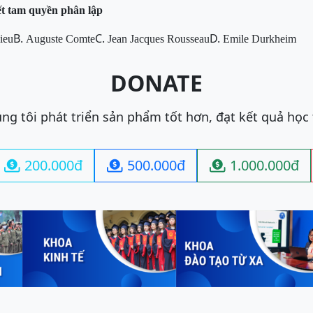
ết tam quyền phân lập
B.
C.
D.
ieu
Auguste Comte
Jean Jacques Rousseau
Emile
Durkheim
DONATE
ng tôi phát triển sản phẩm tốt hơn, đạt kết quả học
200.000đ
500.000đ
1.000.000đ


