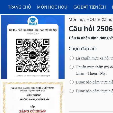
TRANG CHỦ
MÔN HỌC HOU
CÀI ĐẶT TIỆN ÍCH
Môn học HOU
Xã hộ
Câu hỏi 2506
Đâu
là nhận định đúng về
Chọn đáp án:
Là
chuẩn mực
xã hội
t
Chuẩn mực thẩm mỹ đảm 
Chân - Thiện - Mỹ.
Được bảo đảm thực hiện
Được bảo đảm thực hiệ