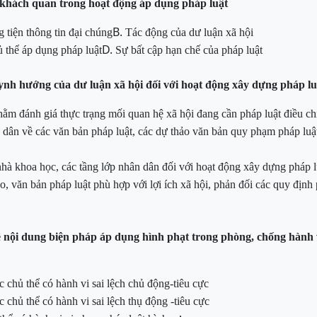
 khách quan trong hoạt động áp dụng pháp luật
B.
 tiện t
hông
tin đại
chúng
Tác
động của d
ư
luận xã hội
D.
 thể áp dụng pháp luật
Sự bất cập hạn chế của pháp luật
nh hướng của dư luận xã hội đối với hoạt động xây dựng pháp lu
hằm đánh giá thực trạng mối quan hệ xã hội đang cần pháp luật điều
ch
n dân về
các văn bản pháp luật, các dự thảo văn bản quy phạm pháp luậ
nhà khoa học, các tầng lớp nhân dân đối với hoạt động xây dựng pháp l
o, văn bản pháp luật phù hợp với lợi ích xã
hội
,
phản đối
các
quy định p
 nội dung biện pháp áp dụng hình phạt trong phòng, chống hành 
 chủ thể có hành vi sai lệch chủ động-tiêu cực
 chủ thể có hành vi sai lệch thụ động -tiêu cực