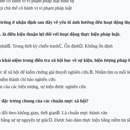
thể có hành vi vi phạm pháp luật hình sự
i chủ thể có hành vi vi phạm pháp luật
 trống ở nhận định sau đây
về
yếu tố ảnh hưởng đến
hoạt động th
.... là điều kiện thuận lợi đối với hoạt động thực hiện pháp
luật.
B.
C.
D.
phái
Trong
thời kỳ chiến tranh
Ổn
định
Không
ổn định
a khái niệm
trong điều tra xã hội học về sự kiện, hiện tượng pháp
B.
ực tế xã hội để kiểm chứng
giả thuyết nghiên
cứu.
Nhằm tìm ra mối li
 niệm
thành
chỉ báo nghiên cứu
n của các hiện tượng, sự kiện được
nghiên cứu
 đặc trưng chung của các c
huẩn
mực xã hội?
B.
 đổi theo không gian, thời gian
Là
chuẩn mực thành văn
D.
bằng sự tự nguyện tự giác
Được bảo đảm thực hiện bằng niềm tin t