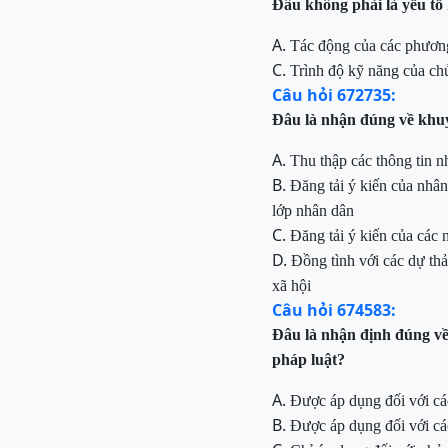
Đâu
không phải là yếu tố
A.
Tác
động của các phương
C.
Trình
độ kỹ năng của chủ
Câu hỏi 672735:
Đâu
là nhận đúng về khuy
A.
Thu thập các thông tin n
B.
Đăng
tải
ý kiến của nhâ
lớp nhân dân
C.
Đăng tải ý kiến của
các 
D.
Đ
ồng
tình
với các
dự thả
xã hội
Câu hỏi 674583:
Đâu
là nhận định đúng về
pháp luật?
A.
Được áp dụng đối với các
B.
Được áp dụng đối với các