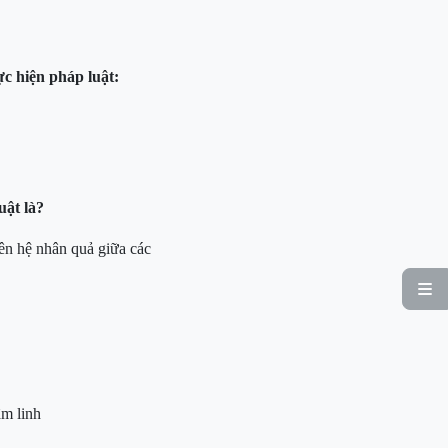
ực hiện pháp luật
:
luật
là?
ên hệ nhân quả giữa các

âm linh