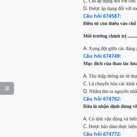
C.
Chỉ
áp dụng đối với chủ 
D.
Được
áp dụng đối với mọ
Câu hỏi 674587:
Điền
từ còn thiếu vào chỗ
Môi trường chính trị .....
A.
Xung
đột giữa các đảng 
Câu hỏi 674749:
Mục
đích của thao tác hó
A.
T
hu thập thông tin từ th
C.
Là
chuyển
hóa
các
khái

D.
N
hằm tìm ra nguyên nhâ
Câu hỏi 674762:
Đâu
là nhận định đúng về
A.
Có tính
vận động và biến
C.
Được
bảo đảm thực hiện 
Câu hỏi 674772: