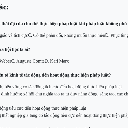
ác:
 t
hái
độ của chủ thể thực hiện pháp luật khi pháp luật không phù 
C.
D.
giác và tích cực
Có
thể p
hản
đối, không muốn thực hiện
Phục tùn
ã hội học là ai?
C.
D.
Weber
Auguste Comte
Karl
Marx
ếu tố kinh tế tác động đến hoạt động thực hiện pháp luật?
ịnh, bền vững
có
tác động tích cực đến hoạt động thực hiện pháp luật
g định hướng xã hội chủ nghĩa tạo ra tư duy năng động, sáng
tạo, các c
động tiêu cực đến hoạt động thực hiện pháp luật
g thất nghiệp gia tăng
có tác động tiêu cực
đến hoạt động thực hiện phá