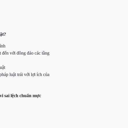
ật?
ỉnh
t đến với đông đảo các tầng
uật
háp luật trái với lợi ích của
vi sai lệch chuẩn mực