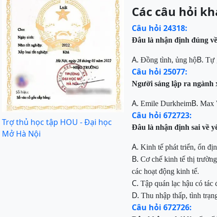
Các câu hỏi kh
Câu hỏi 24318:
Đâu
là nhận định đúng về
A.
B.
Đồng
tình, ủng hộ
T
ự 
Câu hỏi 25077:
Người
sáng lập ra ngành x
A.
B.
Emile
Durkheim
Max
Câu hỏi 672723:
Trợ thủ học tập HOU - Đại học
Đâu
là nhận định sai về y
Mở Hà Nội
A.
K
inh tế phát triển, ổn đ
B.
Cơ chế kinh tế thị trườn
các hoạt động kinh tế.
C.
Tập quán lạc hậu có tác 
D.
T
hu nhập thấp, tình trạn
Câu hỏi 672726: