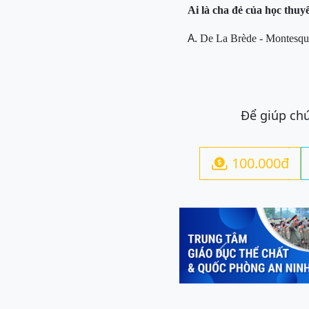
Ai
là cha đẻ của học thuy
A.
De La Brède - Montesqu
Để giúp chú
100.000đ

Previous