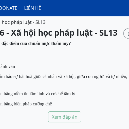
DONATE
LIÊN HỆ
i học pháp luật - SL13
6 - Xã hội học pháp luật - SL13
 đặc điểm của c
huẩn
mực
thẩm mỹ
?
hành văn
bảo sự hài hoà giữa cá nhân và xã hội, giữa con người và tự nhiên, hà
 bằng niềm tin tâm linh
và cơ chế tâm lý
n bằng biện pháp cưỡng chế
Xem đáp án