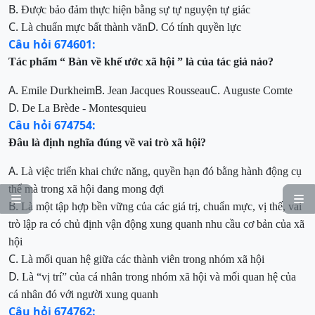
B.
Được
bảo đảm thực hiện bằng sự tự nguyện tự giác
C.
D.
Là
chuẩn mực bất thành văn
Có tính quyền lực
Câu hỏi 674601:
Tác
phẩm “
Bàn
về khế ước xã hội
” là của tác giả nảo?
A.
B.
C.
Emile
Durkheim
Jean Jacques Rousseau
Auguste Comte
D.
De La Brède - Montesquieu
Câu hỏi 674754:
Đâu
là định nghĩa đúng về vai trò xã hội?
A.
Là việc triển khai chức năng, quyền hạn đó bằng hành động cụ
thể mà
trong xã hội đang mong đợi


B.
Là một tập hợp bền vững của các giá trị, chuẩn mực, vị thế, vai
trò lập
ra có chủ định vận động xung quanh nhu cầu cơ bản của xã
hội
C.
Là
mối quan hệ giữa các thành viên trong nhóm xã hội
D.
Là “vị trí” của cá nhân trong nhóm xã hội và mối quan hệ của
cá nhân
đó với người xung quanh
Câu hỏi 674762: