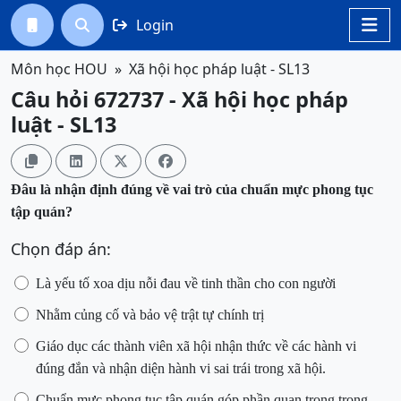
Login




Môn học HOU
Xã hội học pháp luật - SL13
Câu hỏi 672737 - Xã hội học pháp
luật - SL13




Đâu
là nhận định đúng về vai trò của chuẩn mực phong tục
tập quán?
Chọn đáp án:
Là yếu tố xoa dịu nỗi đau về tinh thần cho con người
Nhằm củng cố và bảo vệ trật tự chính trị
Giáo dục
các thành viên xã hội
nhận
thức
về các
hành vi
đúng đắn
và nhận diện hành vi
sai trái
trong xã hội
.
Chuẩn mực phong tục tập quán góp phần quan trọng trong