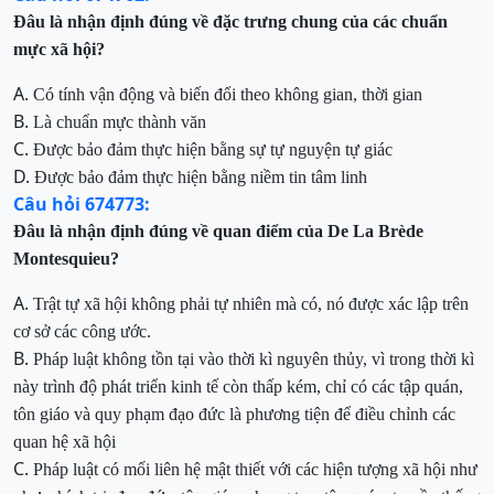
Đâu
là nhận định đúng về đặc trưng chung của các c
huẩn
mực xã hội?
A.
Có tính
vận động và biến đổi theo không gian, thời gian
B.
Là
chuẩn mực thành văn
C.
Được
bảo đảm thực hiện bằng sự tự nguyện tự giác
D.
Được bảo đảm thực hiện bằng niềm tin tâm linh
Câu hỏi 674773:
Đâu là nhận định đúng về quan điểm của
De La Brède
Montesquieu
?
A.
Trật tự xã hội không phải tự nhiên mà có, nó được xác lập trên
cơ sở các công
ước.
B.
Pháp luật không tồn tại vào thời kì nguyên thủy, vì trong thời
kì
này trình độ phát triển kinh tế còn thấp kém, chỉ có các tập quán,
tôn giáo và quy phạm đạo đức là phương tiện để điều chỉnh các
quan hệ xã hội
C.
Pháp luật có mối liên hệ mật thiết với các hiện tượng xã hội như