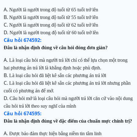
A.
Người
là người trong độ tuổi từ
65 tuổi trở lên
B.
Người
là người trong độ tuổi từ
55 tuổi trở lên
C.
Người
là người trong độ tuổi từ
62 tuổi trở lên
D.
Người
là người trong độ tuổi từ
60 tuổi trở lên
Câu hỏi 674592:
Đâu
là nhận định đúng về câu hỏi đóng đơn giản?
A.
Là
loại câu hỏi mà người trả lời chỉ có thể lựa chọn một trong
hai phương án trả lời là khẳng định hoặc phù định.
B.
Là
loại câu hỏi đã liệt kê sẵn các phương án trả lời
C.
Là
loại câu hỏi đã liệt kê sẵn các phương án trả lời nhưng phần
cuối có phương án để mở.
D.
Câu hỏi mở là loại câu hỏi mà người trả lời căn cứ vào nội dung
câu hỏi trả lời theo suy nghĩ của mình
Câu hỏi 674595:
Đâu
là nhận định đúng về đặc điểm của c
huẩn
mực chính trị?
A.
Được bảo đảm thực hiện bằng niềm tin tâm linh