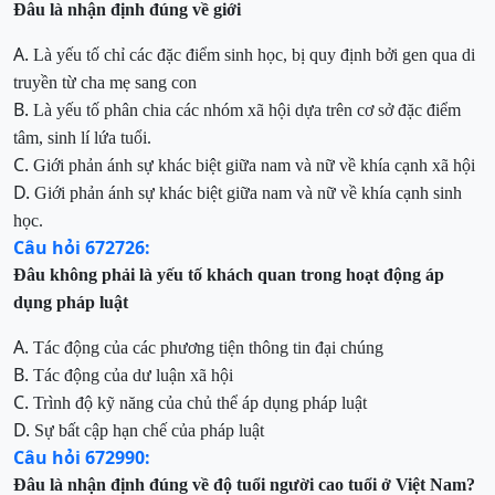
Đâu
là nhận định đúng về giới
A.
Là
yếu tố
chỉ các đặc điểm sinh học
,
bị quy định bởi gen qua di
truyền từ cha mẹ sang con
B.
Là yếu tố phân chia các nhóm xã hội dựa trên
cơ sở đặc điểm
tâm, sinh lí lứa tuổi.
C.
Giới phản ánh sự khác biệt giữa nam và nữ về khía cạnh xã hội
D.
Giới phản ánh sự khác biệt giữa nam và nữ về khía cạnh
sinh
học
.
Câu hỏi 672726:
Đâu
không phải là yếu tố khách quan trong hoạt động áp
dụng pháp luật
A.
Tác
động của các phương tiện t
hông
tin đại
chúng
B.
Tác
động của d
ư
luận xã hội
C.
Trình
độ kỹ năng của chủ thể áp dụng pháp luật
D.
Sự bất cập hạn chế của pháp luật
Câu hỏi 672990:
Đâu
là nhận định đúng về độ tuổi người cao tuổi ở Việt Nam?