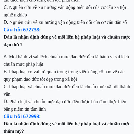
C.
Nghiên cứu về xu hướng vận động biến đổi của cơ cấu xã hội -
nghề nghiệp
D.
Nghiên cứu về xu hướng vận động biến đổi của cơ cấu dân số
Câu hỏi 672738:
Đâu là nhận định đúng về mối liên hệ pháp luật và chuẩn mực
đạo đức?
A.
Mọi hành vi sai lệch chuẩn mực đạo đức đều là hành vi sai lệch
chuẩn mực pháp luật
B.
P
háp luật có vai trò quan trọng trong việc
củng cố
bảo vệ các
quy phạm
đạo đức tốt đẹp
trong xã hội
C.
Pháp luật và
chuẩn mực
đạo đức đều là chuẩn mực xã hội thành
văn
D.
Pháp luật và
chuẩn mực
đạo đức đều
được bảo đảm thực hiện
bằng niềm tin tâm linh
Câu hỏi 672993:
Đâu là nhận định đúng về mối liên hệ pháp luật và chuẩn mực
thẩm mỹ?