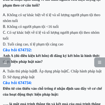
phạm theo cơ cấu tuổi?
A.
Không
c
ó
sự khác biệt về tỉ lệ và số lượng người phạm tội theo
nhóm tuổi
B.
Không
có người phạm tội <16 tuổi
C.
Có
sự khác biệt về tỉ lệ và số lượng người phạm tội theo nhóm
tuổi
D.
Tuổi
cảng cao, tỉ lệ phạm tội càng cao
Câu hỏi 674732:
Anh A
(đủ điều kiện kết hôn) đi đăng ký kết hôn là hình thức
thực hiện pháp luật nào?


A.
B.
C.
Tuân
thủ pháp luật
Áp
dụng pháp luật
Chấp
hành pháp luật
D.
Sử
dụng pháp luật
Câu hỏi 674734:
Điền
từ còn thiếu vào chỗ trống ở nhận định sau đây
về cơ chế
của hoạt động thực hiện pháp luật
:
…..
là
một quá trình thông tin và kết quả của quá trình thông