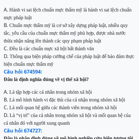
A.
Hành vi sai lệch chuẩn mực
thẩm mỹ
là hành vi sai lệch chuẩn
mực pháp luật
B.
Chuẩn mực thẩm mỹ là cơ sở xây dựng pháp luật, nhiều quy
tắc, yêu cầu của chuẩn mực thẩm mỹ phù
hợp, được nhà nước
thừa nhận nâng lên thành các quy phạm pháp luật
C.
Đều là các
chuẩn mực xã hội
bất
thành văn
D.
Thông qua
biện pháp cưỡng chế của pháp luật để bảo đảm thực
hiện chuẩn mực
thẩm mỹ
Câu hỏi 674594:
Đâu
là định nghĩa đúng về
vị thế xã
hội?
A.
Là
tập hợp các cá nhân trong nhóm xã hội
B.
Là
mô hình hành vi đặc thù của cá nhận trong nhóm xã hội
C.
Là
mối quan hệ giữa các thành viên trong nhóm xã hội
D.
L
à “vị trí” của cá nhân trong nhóm xã hội và mối quan hệ của
cá nhân đó với người xung quanh
Câu hỏi 674727:
Đâu
là nhận định đúng về mô hình nghiên cứu hiện tượng tội