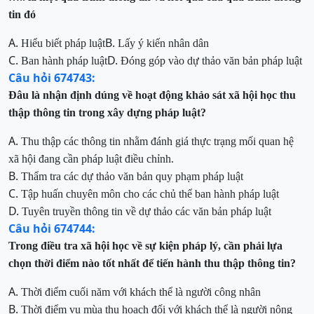
tin đó
A.
B.
Hiểu biết pháp luật
Lấy
ý kiến nhân dân
C.
D.
Ban hành pháp luật
Đóng
góp vào dự thảo
văn bản pháp luật
Câu hỏi 674743:
Đâu là nhận định
dúng
về hoạt động khảo sát xã hội học thu
thập thông tin trong xây dựng pháp luật?
A.
Thu thập các thông tin nhằm đánh giá thực trạng mối quan hệ
xã hội đang cần pháp luật điều
chỉnh
.
B.
Thẩm
tra các dự thảo văn bản quy phạm pháp luật
C.
Tập huấn chuyên môn cho các chủ thể ban hành pháp luật
D.
Tuyên
truyền thông tin về dự thảo các văn bản pháp luật
Câu hỏi 674744:
Trong điều tra xã hội học về sự kiện pháp lý,
cần phải lựa
chọn thời điểm nào tốt nhất để tiến hành
thu thập thông
tin?
A.
Thời điểm cuối năm với khách thể là người công nhân
B.
Thời điểm vụ mùa thu hoạch đối với khách thể là người nông