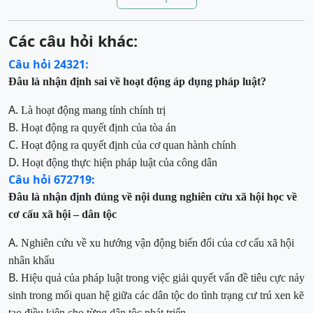
Các câu hỏi khác:
Câu hỏi 24321:
Đâu
là nhận định
sai
về hoạt động áp dụng pháp luật?
A.
Là
hoạt động mang tính chính trị
B.
H
oạt động
ra quyết định
của tòa án
C.
H
oạt động
ra quyết định
của cơ quan hành chính
D.
Hoạt
động thực hiện pháp luật của công dân
Câu hỏi 672719:
Đâu
là nhận định đúng về nội dung nghiên cứu xã hội học về
cơ cấu xã hội – dân tộc
A.
Nghiên cứu về xu hướng vận động biến đổi của cơ cấu xã hội
nhân khẩu
B.
Hiệu quả của pháp luật trong việc giải quyết vấn đề tiêu cực nảy
sinh trong mối quan hệ giữa các dân tộc do tình trạng cư trú xen kẽ
tạo điều kiện cho từng dân tộc phát triển