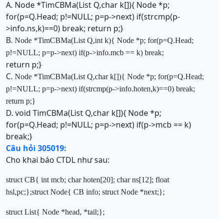
A. Node *TimCBMa(List Q,char k[]){ Node *p;
for(p=Q.Head; p!=NULL; p=p->next) if(strcmp(p-
>info.ns,k)==0) break; return p;}
B.
Node *TimCBMa(List Q,int
k)
{
Node *p;
for
(p=Q.Head;
p!=
NULL
; p=p->next)
if
(p->info
.mcb
==
k
)
break
;
return p;}
C.
Node
*TimCBMa(
List
Q,char
k[])
{
Node
*p;
for
(p=Q.
Head
;
p!=
NULL
; p=p->
next
)
if
(strcmp
(
p->
info
.hoten,
k)
==0)
break
;
return
p;
}
D. void TimCBMa(List Q,char k[]){ Node *p;
for(p=Q.Head; p!=NULL; p=p->next) if(p->mcb == k)
break;}
Câu hỏi 305019:
Cho khai báo CTDL như sau:
struct
CB
{
int
mcb;
char
hoten[20];
char
ns[12];
float
hsl,pc
;
};
struct
Node
{
CB info;
struct
Node *next;
};
struct List
{
Node *head
, *tail
;
};