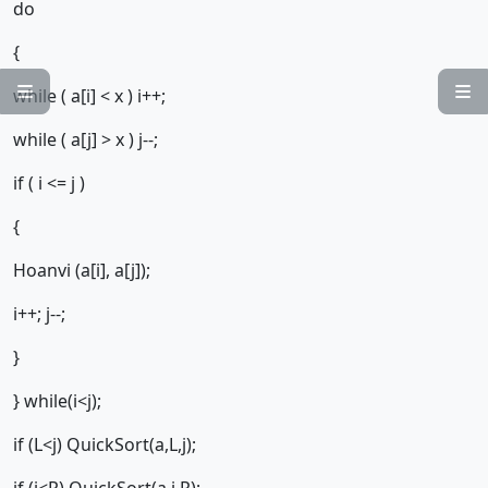
do
{


while ( a[i] < x ) i++;
while ( a[j] > x ) j--;
if ( i <= j )
{
Hoanvi (a[i], a[j]);
i++; j--;
}
} while(i<j);
if (L<j) QuickSort(a,L,j);