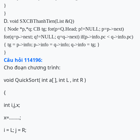
}
}
D.
void SXCBThanhTien(List &Q)
{
Node *p,*q;
CB tg;
for(p=Q.Head; p!=NULL; p=p->next)
for(q=p->next; q!=NULL; q=q->next)
if(p->info.pc < q->info.pc)
{
tg = p->info;
p->info = q->info;
q->info = tg;
}
}
Câu hỏi 114196:
Cho đoạn chương trình:
void QuickSort( int a[ ], int L , int R )
{
int i,j,x;
x=……..;
i = L; j = R;