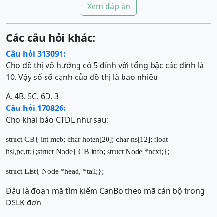
Xem đáp án
Các câu hỏi khác:
Câu hỏi 313091:
Cho đồ thị vô hướng có 5 đỉnh với tổng bậc các đỉnh là
10. Vậy số số cạnh của đồ thị là bao nhiêu
A. 4
B. 5
C. 6
D. 3
Câu hỏi 170826:
Cho khai báo CTDL như sau:
struct
CB
{
int
mcb;
char
hoten[20];
char
ns[12];
float
hsl,pc,tt;
};
struct
Node
{
CB info;
struct
Node *next;
};
struct List
{
Node *head
, *tail
;
};
Đâu là đoạn mã tìm kiếm CanBo theo mã cán bộ trong
DSLK đơn