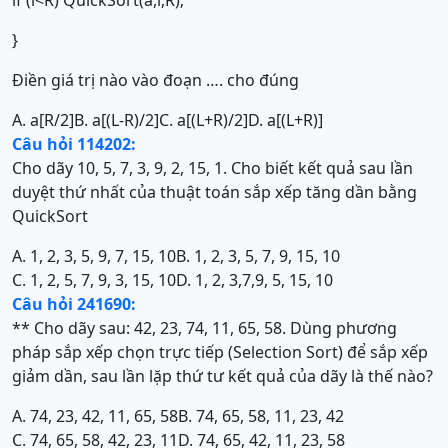
if (i<R) QuickSort(a,i,R);
}
Điền giá trị nào vào đoạn …. cho đúng
A. a[R/2]
B. a[(L-R)/2]
C. a[(L+R)/2]
D. a[(L+R)]
Câu hỏi 114202:
Cho dãy 10, 5, 7, 3, 9, 2, 15, 1. Cho biết kết quả sau lần
duyệt thứ nhất của thuật toán sắp xếp tăng dần bằng
QuickSort
A. 1, 2, 3, 5, 9, 7, 15, 10
B. 1, 2, 3, 5, 7, 9, 15, 10
C. 1, 2, 5, 7, 9, 3, 15, 10
D. 1, 2, 3,7,9, 5, 15, 10
Câu hỏi 241690:
** Cho dãy sau: 42, 23, 74, 11, 65, 58. Dùng phương
pháp sắp xếp chọn trực tiếp (Selection Sort) để sắp xếp
giảm dần, sau lần lặp thứ tư kết quả của dãy là thế nào?
A. 74, 23, 42, 11, 65, 58
B. 74, 65, 58, 11, 23, 42
C. 74, 65, 58, 42, 23, 11
D. 74, 65, 42, 11, 23, 58