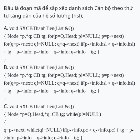
Đâu là đoạn mã để sắp xếp danh sách Cán bộ theo thứ
tự tăng dần của hệ số lương (hsl);
A.
void SXCBThanhTien(List &Q)
{
Node *p,*q;
CB tg;
for(p=Q.Head; p!=NULL; p=p->next)
for(q=p->next; q!=NULL; q=q->next)
if(p->info.hsl > q->info.hsl)
{
tg = p->info;
p->info = q->info;
q->info = tg;
}
}
B.
void SXCBThanhTien(List &Q)
{
Node *p,*q;
CB tg;
for(p=Q.Head; p!=NULL; p=p->next)
for(q=p->next; q!=NULL; q=q->next)
if(p->info.hsl < q->info.hsl)
{
tg = p->info;
p->info = q->info;
q->info = tg;
}
}
C.
void SXCBThanhTien(List &Q)
{
Node *p=Q.Head,*q;
CB tg;
while(p!=NULL)
{
q=p->next;
while(q!=NULL)
if(p->info.pc > q->info.pc)
{
tg = p-
>info;
p->info = q->info;
q->info = tg;
}