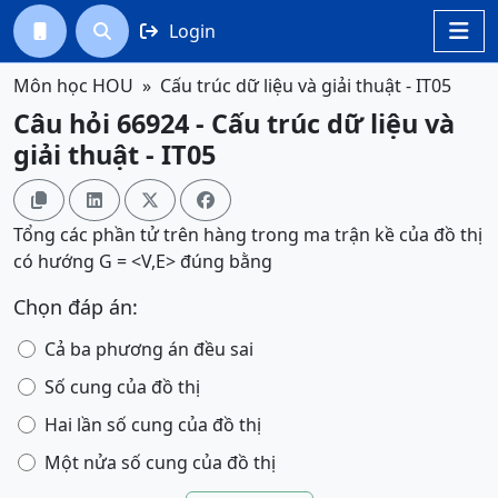
Login




Môn học HOU
Cấu trúc dữ liệu và giải thuật - IT05
Câu hỏi 66924 - Cấu trúc dữ liệu và
giải thuật - IT05




Tổng các phần tử trên hàng trong ma trận kề của đồ thị
có hướng G = <V,E> đúng bằng
Chọn đáp án:
Cả ba phương án đều sai
Số cung của đồ thị
Hai lần số cung của đồ thị
Một nửa số cung của đồ thị