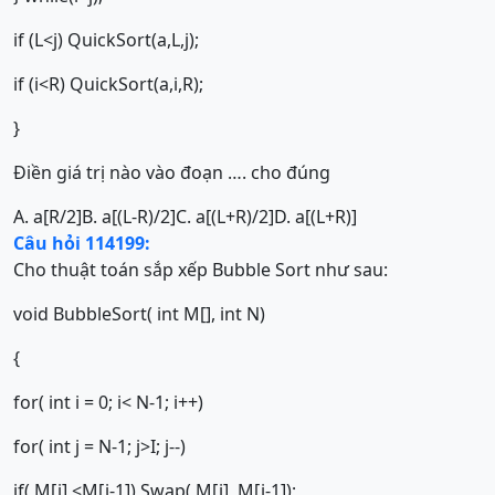
if (L<j) QuickSort(a,L,j);
if (i<R) QuickSort(a,i,R);
}
Điền giá trị nào vào đoạn …. cho đúng
A. a[R/2]
B. a[(L-R)/2]
C. a[(L+R)/2]
D. a[(L+R)]
Câu hỏi 114199:
Cho thuật toán sắp xếp Bubble Sort như sau:
void BubbleSort( int M[], int N)
{
for( int i = 0; i< N-1; i++)
for( int j = N-1; j>I; j--)
if( M[j] <M[j-1]) Swap( M[j], M[j-1]);