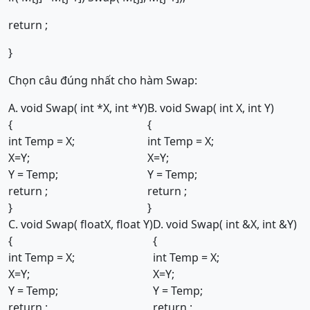
return ;
}
Chọn câu đúng nhất cho hàm Swap:
A. void Swap( int *X, int *Y)
B. void Swap( int X, int Y)
{
{
int Temp = X;
int Temp = X;
X=Y;
X=Y;
Y = Temp;
Y = Temp;
return ;
return ;
}
}
C. void Swap( floatX, float Y)
D. void Swap( int &X, int &Y)
{
{
int Temp = X;
int Temp = X;
X=Y;
X=Y;
Y = Temp;
Y = Temp;
return ;
return ;