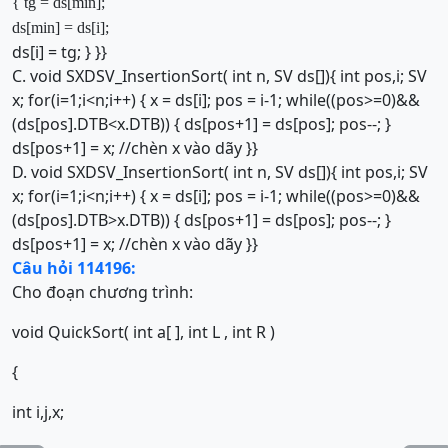
{
tg = ds[min];
ds[min] = ds[i];
ds[i] = tg; } }}
C. void SXDSV_InsertionSort( int n, SV ds[]){ int pos,i; SV
x; for(i=1;i<n;i++) { x = ds[i]; pos = i-1; while((pos>=0)&&
(ds[pos].DTB<x.DTB)) { ds[pos+1] = ds[pos]; pos--; }
ds[pos+1] = x; //chèn x vào dãy }}
D. void SXDSV_InsertionSort( int n, SV ds[]){ int pos,i; SV
x; for(i=1;i<n;i++) { x = ds[i]; pos = i-1; while((pos>=0)&&
(ds[pos].DTB>x.DTB)) { ds[pos+1] = ds[pos]; pos--; }
ds[pos+1] = x; //chèn x vào dãy }}
Câu hỏi 114196:
Cho đoạn chương trình:
void QuickSort( int a[ ], int L , int R )
{
int i,j,x;