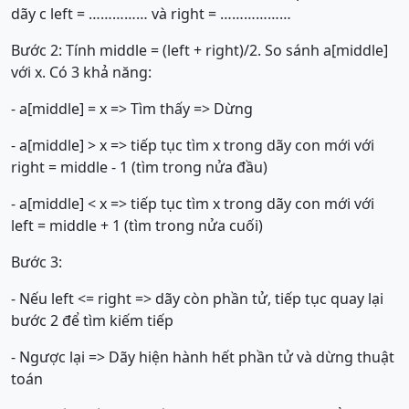
dãy c left = …………… và right = ………………
Bước 2: Tính middle = (left + right)/2. So sánh a[middle]
với x. Có 3 khả năng:
- a[middle] = x => Tìm thấy => Dừng
- a[middle] > x => tiếp tục tìm x trong dãy con mới với
right = middle - 1 (tìm trong nửa đầu)
- a[middle] < x => tiếp tục tìm x trong dãy con mới với
left = middle + 1 (tìm trong nửa cuối)
Bước 3:
- Nếu left <= right => dãy còn phần tử, tiếp tục quay lại
bước 2 để tìm kiếm tiếp
- Ngược lại => Dãy hiện hành hết phần tử và dừng thuật
toán