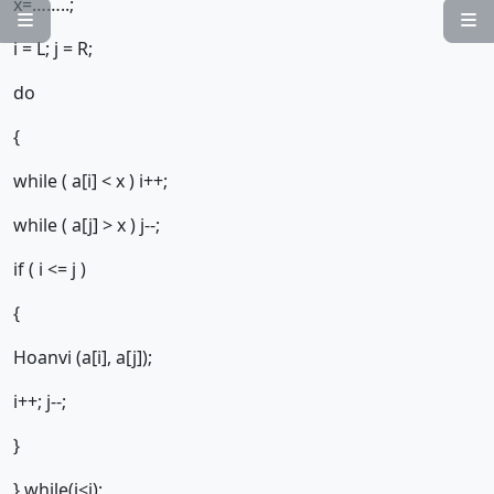
x=……..;


i = L; j = R;
do
{
while ( a[i] < x ) i++;
while ( a[j] > x ) j--;
if ( i <= j )
{
Hoanvi (a[i], a[j]);
i++; j--;
}
} while(i<j);