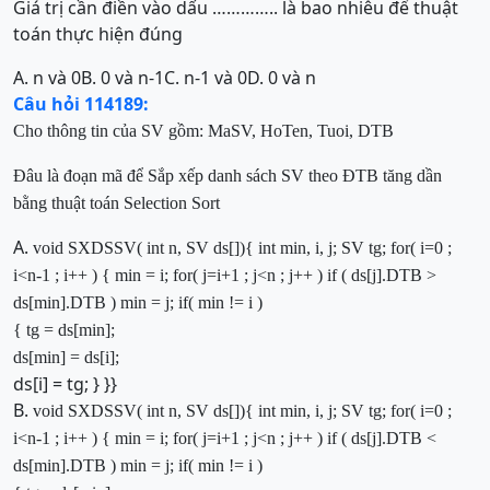
Giá trị cần điền vào dấu ………….. là bao nhiêu để thuật
toán thực hiện đúng
A. n và 0
B. 0 và n-1
C. n-1 và 0
D. 0 và n
Câu hỏi 114189:
Cho thông tin của SV gồm:
MaSV, HoTen, Tuoi, DTB
Đâu là đoạn mã để Sắp xếp danh sách SV theo ĐTB
tăng dần
bằng thuật toán Selection Sort
A.
void
SXDSSV(
int
n, SV ds[])
{
int
min, i, j;
SV tg;
for
( i=0 ;
i<n-1 ; i++ )
{
min = i;
for
( j=i+1 ; j<n ; j++ )
if
( ds[j].DTB >
ds[min].DTB )
min = j;
if
( min != i )
{
tg = ds[min];
ds[min] = ds[i];
ds[i] = tg; } }}
B.
void
SXDSSV(
int
n, SV ds[])
{
int
min, i, j;
SV tg;
for
( i=0 ;
i<n-1 ; i++ )
{
min = i;
for
( j=i+1 ; j<n ; j++ )
if
( ds[j].DTB <
ds[min].DTB )
min = j;
if
( min != i )