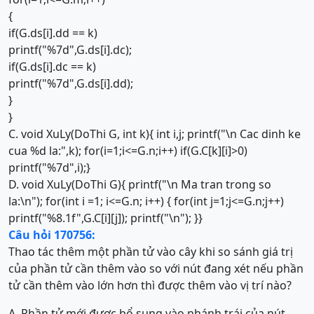
{
if(G.ds[i].dd == k)
printf("%7d",G.ds[i].dc);
if(G.ds[i].dc == k)
printf("%7d",G.ds[i].dd);
}
}
C. void XuLy(DoThi G, int k){ int i,j; printf("\n Cac dinh ke
cua %d la:",k); for(i=1;i<=G.n;i++) if(G.C[k][i]>0)
printf("%7d",i);}
D. void XuLy(DoThi G){ printf("\n Ma tran trong so
la:\n"); for(int i =1; i<=G.n; i++) { for(int j=1;j<=G.n;j++)
printf("%8.1f",G.C[i][j]); printf("\n"); }}
Câu hỏi 170756:
Thao tác thêm một phần tử vào cây khi so sánh giá trị
của phần tử cần thêm vào so với nút đang xét nếu phần
tử cần thêm vào lớn hơn thì được thêm vào vị trí nào?
A. Phần tử mới được bổ sung vào nhánh trái của nút