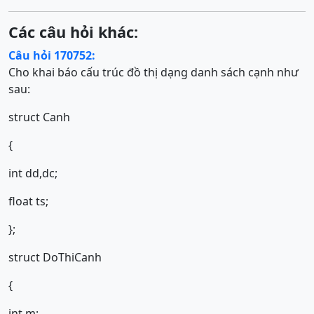
Các câu hỏi khác:
Câu hỏi 170752:
Cho khai báo cấu trúc đồ thị dạng danh sách cạnh như
sau:
struct Canh
{
int dd,dc;
float ts;
};
struct DoThiCanh
{
int m;