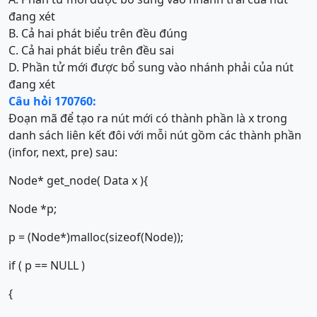
đang xét
B. Cả hai phát biểu trên đều đúng
C. Cả hai phát biểu trên đều sai
D. Phần tử mới được bổ sung vào nhánh phải của nút
đang xét
Câu hỏi 170760:
Đoạn mã để tạo ra nút mới có thành phần là x trong
danh sách liên kết đôi với mỗi nút gồm các thành phần
(infor, next, pre) sau:
Node* get_node( Data x ){
Node *p;
p = (Node*)malloc(sizeof(Node));
if ( p == NULL )
{