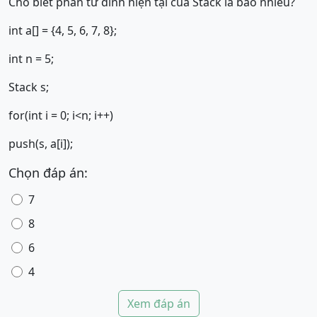
Cho biết phần tử đỉnh hiện tại của Stack là bao nhiều?
int a[] = {4, 5, 6, 7, 8};
int n = 5;
Stack s;
for(int i = 0; i<n; i++)
push(s, a[i]);
Chọn đáp án:
7
8
6
4
Xem đáp án