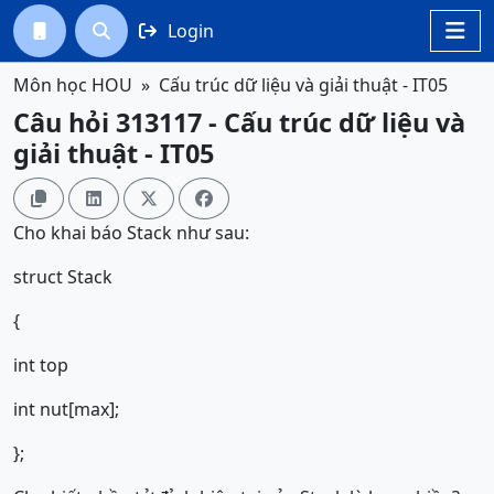
Login




Môn học HOU
Cấu trúc dữ liệu và giải thuật - IT05
Câu hỏi 313117 - Cấu trúc dữ liệu và
giải thuật - IT05




Cho khai báo Stack như sau:
struct Stack
{
int top
int nut[max];
};