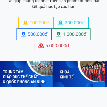
Để giúp chúng tôi phát triển sản phẩm tốt hơn, đạt
kết quả học tập cao hơn
100.000đ
200.000đ


500.000đ
1.000.000đ


5.000.000đ

Previous
Next