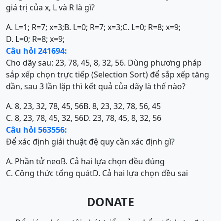
giá trị của x, L và R là gì?
A. L=1; R=7; x=3;
B. L=0; R=7; x=3;
C. L=0; R=8; x=9;
D. L=0; R=8; x=9;
Câu hỏi 241694:
Cho dãy sau: 23, 78, 45, 8, 32, 56. Dùng phương pháp
sắp xếp chọn trực tiếp (Selection Sort) để sắp xếp tăng
dần, sau 3 lần lặp thì kết quả của dãy là thế nào?
A. 8, 23, 32, 78, 45, 56
B. 8, 23, 32, 78, 56, 45
C. 8, 23, 78, 45, 32, 56
D. 23, 78, 45, 8, 32, 56
Câu hỏi 563556:
Để xác định giải thuật đệ quy cần xác định gì?
A. Phần tử neo
B. Cả hai lựa chọn đều đúng
C. Công thức tổng quát
D. Cả hai lựa chọn đều sai
DONATE