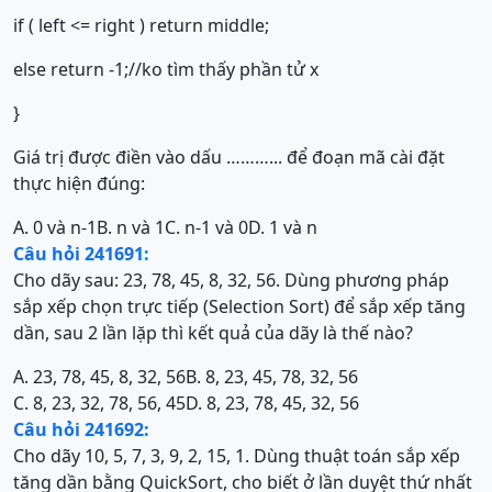
if ( left <= right ) return middle;
else return -1;//ko tìm thấy phần tử x
}
Giá trị được điền vào dấu ………... để đoạn mã cài đặt
thực hiện đúng:
A. 0 và n-1
B. n và 1
C. n-1 và 0
D. 1 và n
Câu hỏi 241691:
Cho dãy sau: 23, 78, 45, 8, 32, 56. Dùng phương pháp
sắp xếp chọn trực tiếp (Selection Sort) để sắp xếp tăng
dần, sau 2 lần lặp thì kết quả của dãy là thế nào?
A. 23, 78, 45, 8, 32, 56
B. 8, 23, 45, 78, 32, 56
C. 8, 23, 32, 78, 56, 45
D. 8, 23, 78, 45, 32, 56
Câu hỏi 241692:
Cho dãy 10, 5, 7, 3, 9, 2, 15, 1. Dùng thuật toán sắp xếp
tăng dần bằng QuickSort, cho biết ở lần duyệt thứ nhất