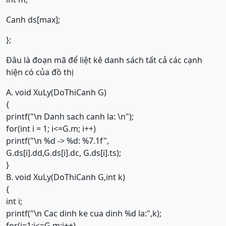
Canh ds[max];
};
Đâu là đoạn mã để liệt kê danh sách tất cả các cạnh
hiện có của đồ thị
A. void XuLy(DoThiCanh G)
{
printf("\n Danh sach canh la: \n");
for(int i = 1; i<=G.m; i++)
printf("\n %d -> %d: %7.1f",
G.ds[i].dd,G.ds[i].dc, G.ds[i].ts);
}
B. void XuLy(DoThiCanh G,int k)
{
int i;
printf("\n Cac dinh ke cua dinh %d la:",k);
for(i=1;i<=G.m;i++)