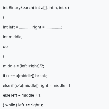
int BinarySearch( int a[ ], int n, int x )
{
int left = ……….., right = ……………;
int middle;
do
{
middle = (left+right)/2;
if (x == a[middle]) break;
else if (x<a[middle]) right = middle - 1;
else left = middle + 1;
} while ( left <= right );