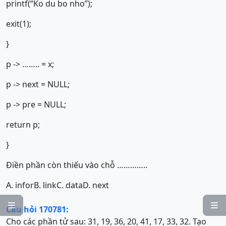
printf(“Ko du bo nho”);
exit(1);
}
p -> …….. = x;
p -> next = NULL;
p -> pre = NULL;
return p;
}
Điền phần còn thiếu vào chỗ …………..
A. infor
B. link
C. data
D. next


Câu hỏi 170781:
Cho các phần tử sau: 31, 19, 36, 20, 41, 17, 33, 32. Tạo