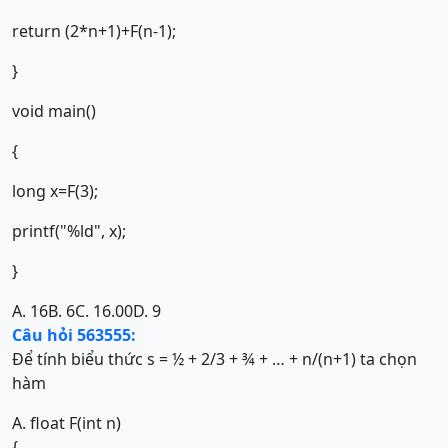
return (2*n+1)+F(n-1);
}
void main()
{
long x=F(3);
printf("%ld", x);
}
A. 16
B. 6
C. 16.00
D. 9
Câu hỏi 563555:
Để tính biểu thức s = ½ + 2/3 + ¾ + … + n/(n+1) ta chọn
hàm
A. float F(int n)
{