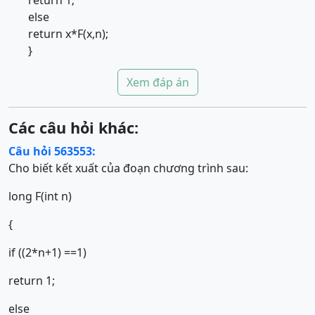
return 1;
else
return x*F(x,n);
}
Xem đáp án
Các câu hỏi khác:
Câu hỏi 563553:
Cho biết kết xuất của đoạn chương trình sau:
long F(int n)
{
if ((2*n+1) ==1)
return 1;
else