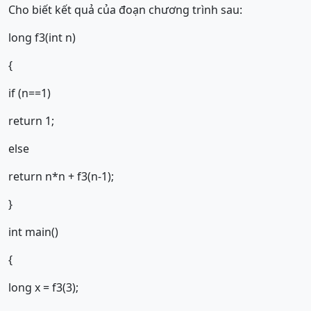
Cho biết kết quả của đoạn chương trình sau:
long f3(int n)
{
if (n==1)
return 1;
else
return n*n + f3(n-1);
}
int main()
{
long x = f3(3);