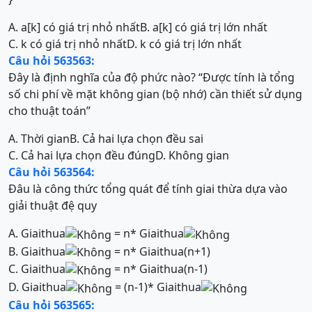
A. a[k] có giá trị nhỏ nhất
B. a[k] có giá trị lớn nhất
C. k có giá trị nhỏ nhất
D. k có giá trị lớn nhất
Câu hỏi 563563:
Đây là định nghĩa của độ phức nào? “Được tính là tổng
số chi phí về mặt không gian (bộ nhớ) cần thiết sử dụng
cho thuật toán”
A. Thời gian
B. Cả hai lựa chọn đều sai
C. Cả hai lựa chọn đều đúng
D. Không gian
Câu hỏi 563564:
Đâu là công thức tổng quát để tính giai thừa dựa vào
giải thuật đệ quy
A. Giaithua
= n* Giaithua
B. Giaithua
= n* Giaithua(n+1)
C. Giaithua
= n* Giaithua(n-1)
D. Giaithua
= (n-1)* Giaithua
Câu hỏi 563565: