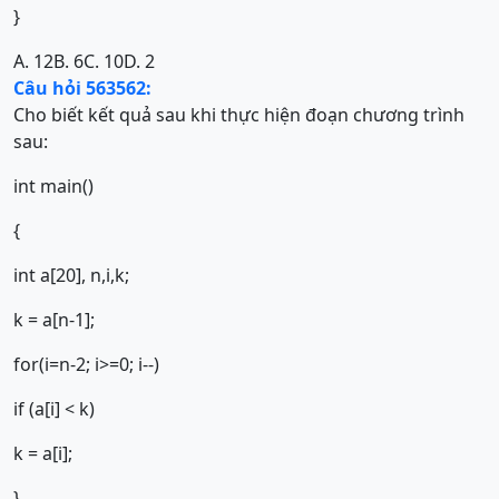
}
A. 12
B. 6
C. 10
D. 2
Câu hỏi 563562:
Cho biết kết quả sau khi thực hiện đoạn chương trình
sau:
int main()
{
int a[20], n,i,k;
k = a[n-1];
for(i=n-2; i>=0; i--)
if (a[i] < k)
k = a[i];
}