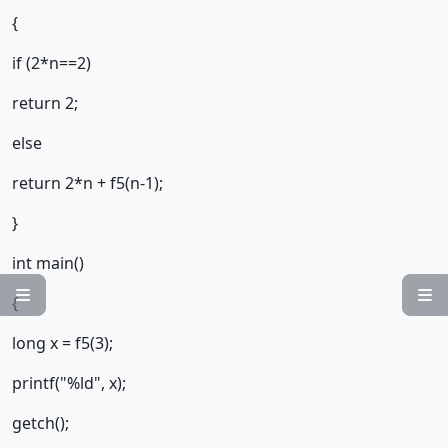
{
if (2*n==2)
return 2;
else
return 2*n + f5(n-1);
}
int main()


{
long x = f5(3);
printf("%ld", x);
getch();