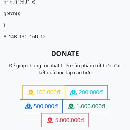
printf("%ld", x);
getch();
}
A. 14
B. 13
C. 16
D. 12
DONATE
Để giúp chúng tôi phát triển sản phẩm tốt hơn, đạt
kết quả học tập cao hơn
100.000đ
200.000đ


500.000đ
1.000.000đ


5.000.000đ
