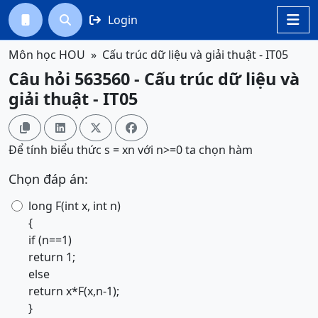
Login




Môn học HOU
Cấu trúc dữ liệu và giải thuật - IT05
Câu hỏi 563560 - Cấu trúc dữ liệu và
giải thuật - IT05




Để tính biểu thức s = xn với n>=0 ta chọn hàm
Chọn đáp án:
long F(int x, int n)
{
if (n==1)
return 1;
else
return x*F(x,n-1);
}