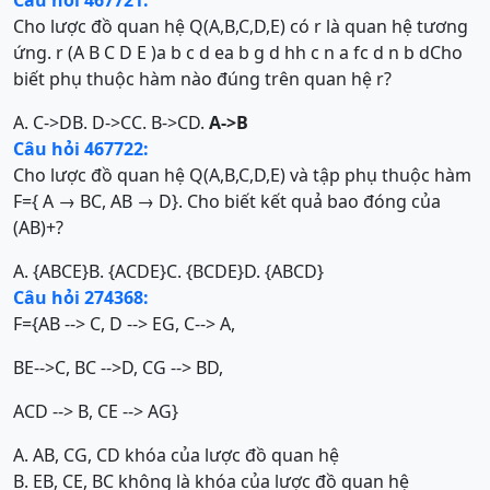
Câu hỏi 467721:
Cho lược đồ quan hệ Q(A,B,C,D,E) có r là quan hệ tương
ứng. r (A B C D E )a b c d ea b g d hh c n a fc d n b dCho
biết phụ thuộc hàm nào đúng trên quan hệ r?
A. C->D
B. D->C
C. B->C
D.
A->B
Câu hỏi 467722:
Cho lược đồ quan hệ Q(A,B,C,D,E) và tập phụ thuộc hàm
F={ A → BC, AB → D}. Cho biết kết quả bao đóng của
(AB)+?
A. {ABCE}
B. {ACDE}
C. {BCDE}
D. {ABCD}
Câu hỏi 274368:
F={AB --> C, D --> EG, C--> A,
BE-->C, BC -->D, CG --> BD,
ACD --> B, CE --> AG}
A. AB, CG, CD khóa của lược đồ quan hệ
B. EB, CE, BC không là khóa của lược đồ quan hệ