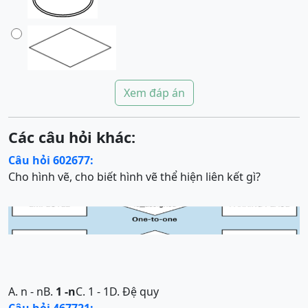
Xem đáp án
Các câu hỏi khác:
Câu hỏi 602677:
Cho hình vẽ, cho biết hình vẽ thể hiện liên kết gì?
A. n - n
B.
1 -n
C. 1 - 1
D. Đệ quy