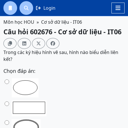
Login




Môn học HOU
Cơ sở dữ liệu - IT06
Câu hỏi 602676 - Cơ sở dữ liệu - IT06




Trong các ký hiệu hình vẽ sau, hình nào biểu diễn liên
kết?
Chọn đáp án: