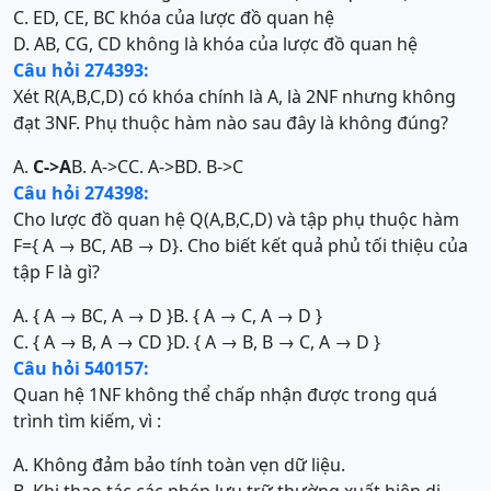
C. ED, CE, BC khóa của lược đồ quan hệ
D. AB, CG, CD không là khóa của lược đồ quan hệ
Câu hỏi 274393:
Xét R(A,B,C,D) có khóa chính là A, là 2NF nhưng không
đạt 3NF. Phụ thuộc hàm nào sau đây là không đúng?
A.
C->A
B. A->C
C. A->B
D. B->C
Câu hỏi 274398:
Cho lược đồ quan hệ Q(A,B,C,D) và tập phụ thuộc hàm
F={ A → BC, AB → D}. Cho biết kết quả phủ tối thiệu của
tập F là gì?
A. { A → BC, A → D }
B. { A → C, A → D }
C. { A → B, A → CD }
D. { A → B, B → C, A → D }
Câu hỏi 540157:
Quan hệ 1NF không thể chấp nhận được trong quá
trình tìm kiếm, vì :
A. Không đảm bảo tính toàn vẹn dữ liệu.