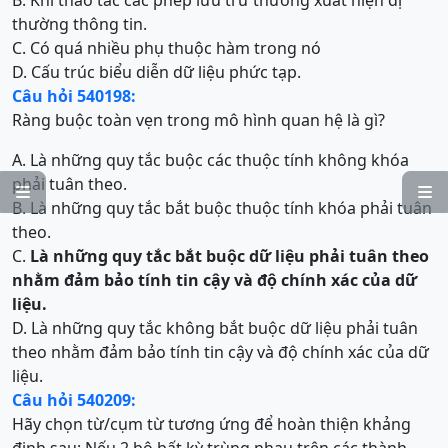
B. Khi thao tác các phép lưu trữ thường xuất hiện dị
thường thông tin.
C. Có quá nhiều phụ thuộc hàm trong nó
D. Cấu trúc biểu diễn dữ liệu phức tạp.
Câu hỏi 540198:
Ràng buộc toàn vẹn trong mô hình quan hệ là gì?
A. Là những quy tắc buộc các thuộc tính không khóa
phải tuân theo.


B. Là những quy tắc bắt buộc thuộc tính khóa phải tuân
theo.
C.
Là những quy tắc bắt buộc dữ liệu phải tuân theo
nhằm đảm bảo tính tin cậy và độ chính xác của dữ
liệu.
D. Là những quy tắc không bắt buộc dữ liệu phải tuân
theo nhằm đảm bảo tính tin cậy và độ chính xác của dữ
liệu.
Câu hỏi 540209:
Hãy chọn từ/cụm từ tương ứng để hoàn thiện khảng