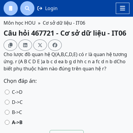
Login




Môn học HOU
Cơ sở dữ liệu - IT06
Câu hỏi 467721 - Cơ sở dữ liệu - IT06




Cho lược đồ quan hệ Q(A,B,C,D,E) có r là quan hệ tương
ứng. r (A B C D E )a b c d ea b g d hh c n a fc d n b dCho
biết phụ thuộc hàm nào đúng trên quan hệ r?
Chọn đáp án:
C->D
D->C
B->C
A->B