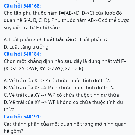
Câu hỏi 540168:
Cho tập phụ thuộc hàm F={AB->D, D->C} của lược đồ
quan hệ S(A, B, C, D). Phụ thuộc hàm AB->C có thể được
suy diễn ra từ F nhờ vào?
A. Luật phản xạ
B.
Luật bắc cầu
C. Luật phân rã
D. Luật tăng trưởng
Câu hỏi 540184:
Chọn một khẳng định nào sau đây là đúng nhất với F=
{X-->Z, XY-->WP, XY--> ZWQ, XZ --> R}
A. Vế trái của X --> Z có chứa thuộc tính dư thừa.
B. Vế trái của XZ --> R có chứa thuộc tính dư thừa.
C. Vế trái của XY --> WP có chứa thuộc tính dư thừa
D. Vế trái của XY --> WP không có chứa thuộc tính dư
thừa.
Câu hỏi 540191:
Các thành phần của một quan hệ trong mô hình quan
hệ gồm?