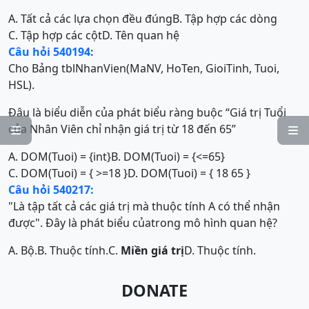
A. Tất cả các lựa chọn đều đúng
B. Tập hợp các dòng
C. Tập hợp các cột
D. Tên quan hệ
Câu hỏi 540194:
Cho Bảng tblNhanVien(MaNV, HoTen, GioiTinh, Tuoi,
HSL).
Đâu là biểu diễn của phát biểu ràng buộc “Giá trị Tuổi
của Nhân Viên chỉ nhận giá trị từ 18 đến 65”


A. DOM(Tuoi) = {int}
B. DOM(Tuoi) = {<=65}
C. DOM(Tuoi) = { >=18 }
D. DOM(Tuoi) = { 18 65 }
Câu hỏi 540217:
"Là tập tất cả các giá trị mà thuộc tính A có thể nhận
được". Đây là phát biểu củatrong mô hình quan hệ?
A. Bộ.
B. Thuộc tính.
C.
Miền giá trị
D. Thuộc tính.
DONATE