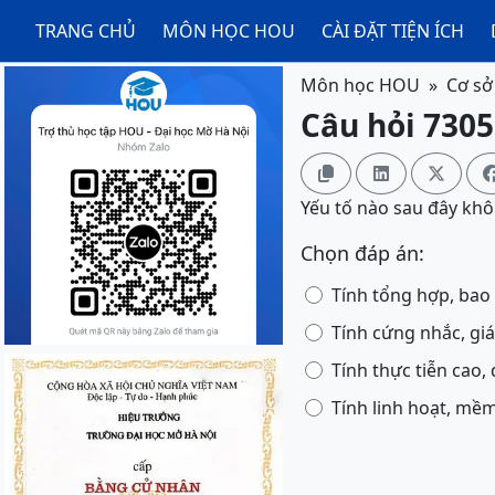
TRANG CHỦ
MÔN HỌC HOU
CÀI ĐẶT TIỆN ÍCH
Môn học HOU
Cơ sở
Câu hỏi 7305



Yếu tố nào sau đây khô
Chọn đáp án:
Tính tổng hợp, bao
Tính cứng nhắc, giá
Tính thực tiễn cao,
Tính linh hoạt, mề