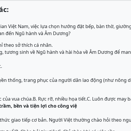
ác:
an Việt Nam, việc lựa chọn hướng đặt bếp, bàn thờ, giườn
uan đến Ngũ hành và Âm Dương?
hỉ theo sở thích cá nhân.
g, tương sinh về Ngũ hành và hài hòa về Âm Dương để man
.
yền thống, trang phục của người dân lao động (như nông d
c của vua chúa.
B. Rực rỡ, nhiều họa tiết.
C. Luôn được may bằ
rầm, bền và tiện lợi cho công việ
 thức giao tiếp cơ bản. Người Việt thường chào hỏi theo ng