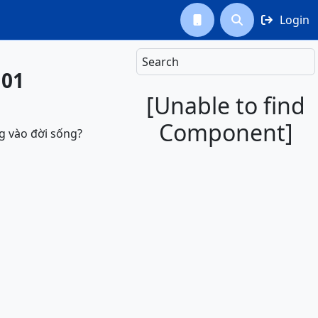
Login



Search
N01
[Unable to find
Component]
g vào đời sống?