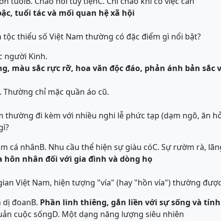
ơn tuổi
B. Chào hỏi tùy tiện
C. Chỉ chào khi có việc cần
ậc, tuổi tác và mối quan hệ xã hội
 tộc thiểu số Việt Nam thường có đặc điểm gì nổi bật?
c người Kinh.
ng, màu sắc rực rỡ, hoa văn độc đáo, phản ánh bản sắc 
. Thường chỉ mặc quần áo cũ.
m thường đi kèm với nhiều nghi lễ phức tạp (dạm ngõ, ăn hỏi
gì?
cảm cá nhân
B. Nhu cầu thể hiện sự giàu có
C. Sự rườm rà, lãn
 hôn nhân đối với gia đình và dòng họ
ian Việt Nam, hiện tượng "vía" (hay "hồn vía") thường được 
n dị đoan
B.
Phần linh thiêng, gắn liền với sự sống và tín
 quản cuộc sống
D. Một dạng năng lượng siêu nhiên