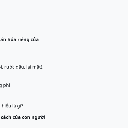
văn hóa riêng của
, rước dâu, lại mặt).
g phí
hiểu là gì?
h cách của con người