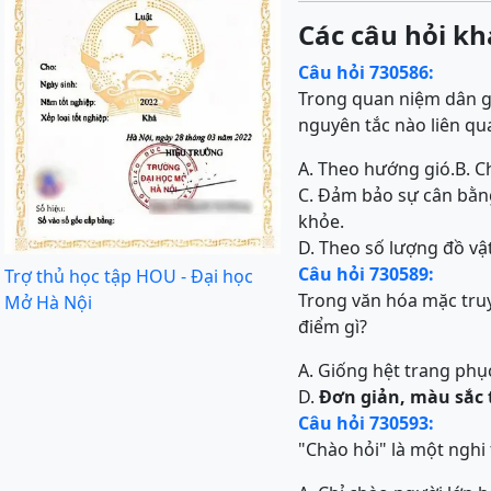
Các câu hỏi kh
Câu hỏi 730586:
Trong quan niệm dân gi
nguyên tắc nào liên q
A. Theo hướng gió.
B. C
C. Đảm bảo sự cân bằn
khỏe.
D. Theo số lượng đồ vật
Câu hỏi 730589:
Trợ thủ học tập HOU - Đại học
Trong văn hóa mặc tru
Mở Hà Nội
điểm gì?
A. Giống hệt trang phụ
D.
Đơn giản, màu sắc t
Câu hỏi 730593:
"Chào hỏi" là một nghi