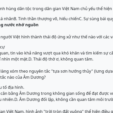
anh hùng dân tộc trong dân gian Việt Nam chủ yếu thể hiện g
cá nhân
B. Tinh thần thượng võ, hiếu chiến
C. Sự sùng bái qu
ng nước nhớ nguồn
 người Việt hình thành thái độ ứng xử như thế nào với các 
 cự
c quan, tin vào khả năng vượt qua khó khăn và tìm kiếm sự c
ỉ nhìn một mặt.
D. Thái độ thờ ơ, không quan tâm.
 làng xóm theo nguyên tắc "tựa sơn hướng thủy" (lưng dựa
 tắc nào của Âm Dương?
 tố địa hình.
a, cân bằng Âm Dương trong không gian sống để đạt được v
u nhiên.
D. Âm Dương đối lập, không cần quan tâm môi trư
n Việt Nam, hình ảnh "trời tròn đất vuông" thể hiện điều g