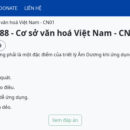
DONATE
LIÊN HỆ
 văn hoá Việt Nam - CN01
88 - Cơ sở văn hoá Việt Nam - C

ng phải là một đặc điểm của triết lý Âm Dương khi ứng dụn
 quát.
o điều.
 dễ ứng dụng.
m dẻo.
Xem đáp án