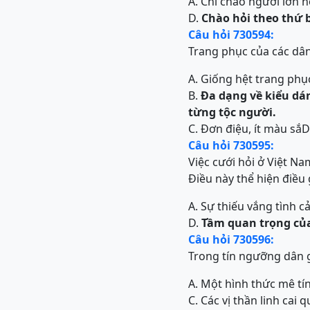
A. Chỉ chào người lớn h
D.
Chào hỏi theo thứ b
Câu hỏi 730594:
Trang phục của các dân
A. Giống hệt trang phụ
B.
Đa dạng về kiểu dá
từng tộc người.
C. Đơn điệu, ít màu sắ
D
Câu hỏi 730595:
Việc cưới hỏi ở Việt Na
Điều này thể hiện điều 
A. Sự thiếu vắng tình 
D.
Tầm quan trọng của
Câu hỏi 730596:
Trong tín ngưỡng dân g
A. Một hình thức mê tí
C. Các vị thần linh cai