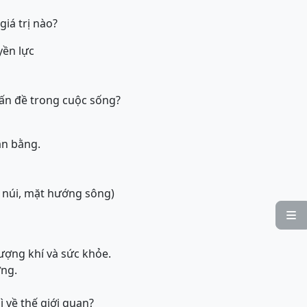
iá trị nào?
yền lực
vấn đề trong cuộc sống?
ân bằng.
 núi, mặt hướng sông)

ượng khí và sức khỏe.
ờng.
ì về thế giới quan?