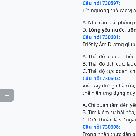
Câu hỏi 730597:
Tín ngưỡng thờ các vị 
A. Nhu cầu giải phóng 
D.
Lòng yêu nước, uố
Câu hỏi 730601:
Triết lý Âm Dương giúp
A. Thái độ bi quan, tiêu
B. Thái độ tích cực, lạ
C. Thái độ cực đoan, ch
Câu hỏi 730603:
Việc xây dựng nhà cửa,
thể hiện ứng dụng quy

A. Chỉ quan tâm đến yếu
B. Tìm kiếm sự hài hò
C. Đơn thuần là sự ngẫ
Câu hỏi 730608:
Trong nhận thức dân gia