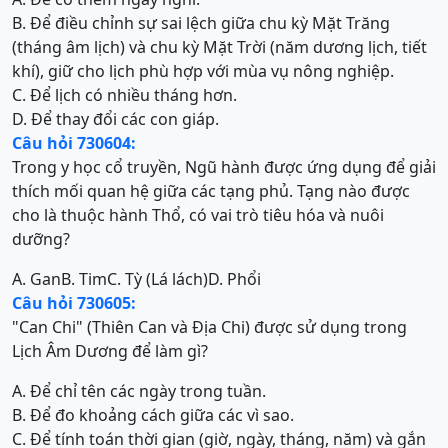
B. Để điều chỉnh sự sai lệch giữa chu kỳ Mặt Trăng
(tháng âm lịch) và chu kỳ Mặt Trời (năm dương lịch, tiết
khí), giữ cho lịch phù hợp với mùa vụ nông nghiệp.
C. Để lịch có nhiều tháng hơn.
D. Để thay đổi các con giáp.
Câu hỏi 730604:
Trong y học cổ truyền, Ngũ hành được ứng dụng để giải
thích mối quan hệ giữa các tạng phủ. Tạng nào được
cho là thuộc hành Thổ, có vai trò tiêu hóa và nuôi
dưỡng?
A. Gan
B. Tim
C. Tỳ (Lá lách)
D. Phổi
Câu hỏi 730605:
"Can Chi" (Thiên Can và Địa Chi) được sử dụng trong
Lịch Âm Dương để làm gì?
A. Để chỉ tên các ngày trong tuần.
B. Để đo khoảng cách giữa các vì sao.
C. Để tính toán thời gian (giờ, ngày, tháng, năm) và gắn