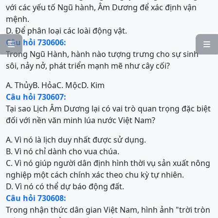
với các yếu tố Ngũ hành, Âm Dương để xác định vận
mệnh.
D. Để phân loại các loài động vật.
Câu hỏi 730606:


Trong Ngũ Hành, hành nào tượng trưng cho sự sinh
sôi, nảy nở, phát triển mạnh mẽ như cây cối?
A. Thủy
B. Hỏa
C. Mộc
D. Kim
Câu hỏi 730607:
Tại sao Lịch Âm Dương lại có vai trò quan trọng đặc biệt
đối với nền văn minh lúa nước Việt Nam?
A. Vì nó là lịch duy nhất được sử dụng.
B. Vì nó chỉ dành cho vua chúa.
C. Vì nó giúp người dân định hình thời vụ sản xuất nông
nghiệp một cách chính xác theo chu kỳ tự nhiên.
D. Vì nó có thể dự báo động đất.
Câu hỏi 730608:
Trong nhận thức dân gian Việt Nam, hình ảnh "trời tròn