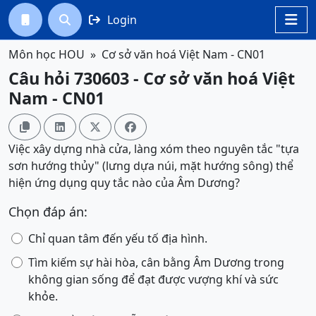
Login




Môn học HOU
Cơ sở văn hoá Việt Nam - CN01
Câu hỏi 730603 - Cơ sở văn hoá Việt
Nam - CN01




Việc xây dựng nhà cửa, làng xóm theo nguyên tắc "tựa
sơn hướng thủy" (lưng dựa núi, mặt hướng sông) thể
hiện ứng dụng quy tắc nào của Âm Dương?
Chọn đáp án:
Chỉ quan tâm đến yếu tố địa hình.
Tìm kiếm sự hài hòa, cân bằng Âm Dương trong
không gian sống để đạt được vượng khí và sức
khỏe.