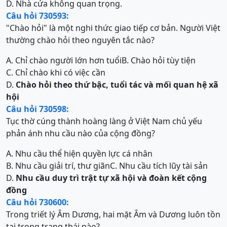
D. Nhà cửa không quan trọng.
Câu hỏi 730593:
"Chào hỏi" là một nghi thức giao tiếp cơ bản. Người Việt
thường chào hỏi theo nguyên tắc nào?
A. Chỉ chào người lớn hơn tuổi
B. Chào hỏi tùy tiện
C. Chỉ chào khi có việc cần
D.
Chào hỏi theo thứ bậc, tuổi tác và mối quan hệ xã
hội
Câu hỏi 730598:
Tục thờ cúng thành hoàng làng ở Việt Nam chủ yếu
phản ánh nhu cầu nào của cộng đồng?
A. Nhu cầu thể hiện quyền lực cá nhân
B. Nhu cầu giải trí, thư giãn
C. Nhu cầu tích lũy tài sản
D.
Nhu cầu duy trì trật tự xã hội và đoàn kết cộng
đồng
Câu hỏi 730600:
Trong triết lý Âm Dương, hai mặt Âm và Dương luôn tồn
tại trong trạng thái nào?