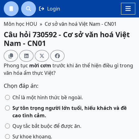
Login




Môn học HOU
Cơ sở văn hoá Việt Nam - CN01
Câu hỏi 730592 - Cơ sở văn hoá Việt
Nam - CN01




Phong tục
mời cơm
trước khi ăn thể hiện điều gì trong
văn hóa ẩm thực Việt?
Chọn đáp án:
Chỉ là một hình thức bề ngoài.
Sự tôn trọng người lớn tuổi, hiếu khách và đề
cao tình cảm.
Quy tắc bắt buộc để được ăn.
Sự khoe khoang.