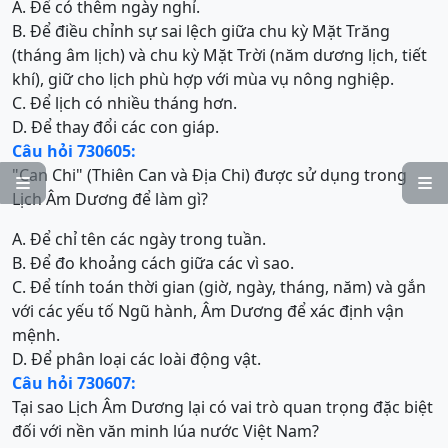
A. Để có thêm ngày nghỉ.
B. Để điều chỉnh sự sai lệch giữa chu kỳ Mặt Trăng
(tháng âm lịch) và chu kỳ Mặt Trời (năm dương lịch, tiết
khí), giữ cho lịch phù hợp với mùa vụ nông nghiệp.
C. Để lịch có nhiều tháng hơn.
D. Để thay đổi các con giáp.
Câu hỏi 730605:
"Can Chi" (Thiên Can và Địa Chi) được sử dụng trong


Lịch Âm Dương để làm gì?
A. Để chỉ tên các ngày trong tuần.
B. Để đo khoảng cách giữa các vì sao.
C. Để tính toán thời gian (giờ, ngày, tháng, năm) và gắn
với các yếu tố Ngũ hành, Âm Dương để xác định vận
mệnh.
D. Để phân loại các loài động vật.
Câu hỏi 730607:
Tại sao Lịch Âm Dương lại có vai trò quan trọng đặc biệt
đối với nền văn minh lúa nước Việt Nam?