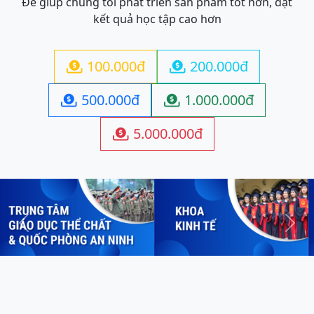
Để giúp chúng tôi phát triển sản phẩm tốt hơn, đạt
kết quả học tập cao hơn
100.000đ
200.000đ


500.000đ
1.000.000đ


5.000.000đ

Previous
Next