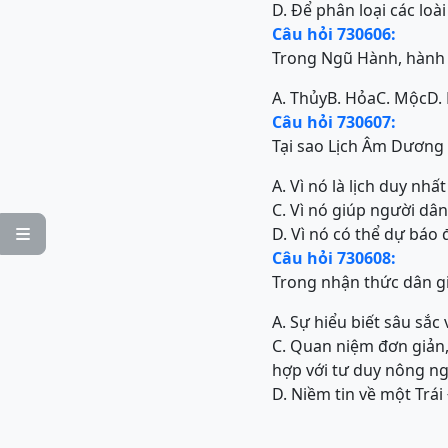
D. Để phân loại các loài
Câu hỏi 730606:
Trong Ngũ Hành, hành n
A. Thủy
B. Hỏa
C. Mộc
D.
Câu hỏi 730607:
Tại sao Lịch Âm Dương l
A. Vì nó là lịch duy nh
C. Vì nó giúp người dâ
D. Vì nó có thể dự báo 

Câu hỏi 730608:
Trong nhận thức dân gia
A. Sự hiểu biết sâu sắc
C. Quan niệm đơn giản,
hợp với tư duy nông ng
D. Niềm tin về một Trái