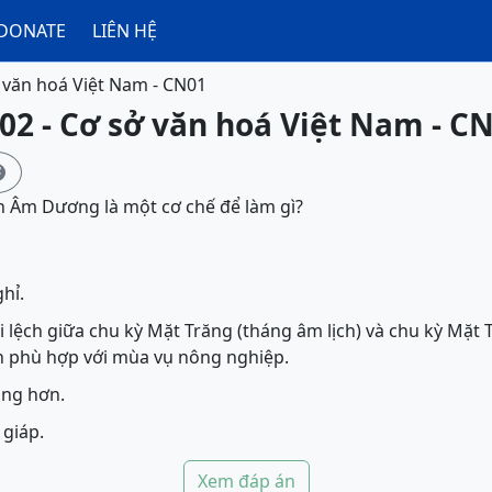
DONATE
LIÊN HỆ
 văn hoá Việt Nam - CN01
02 - Cơ sở văn hoá Việt Nam - C

h Âm Dương là một cơ chế để làm gì?
hỉ.
i lệch giữa chu kỳ Mặt Trăng (tháng âm lịch) và chu kỳ Mặt 
lịch phù hợp với mùa vụ nông nghiệp.
áng hơn.
 giáp.
Xem đáp án