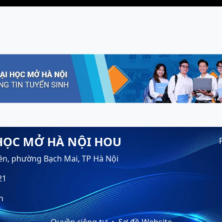
HỌC MỞ HÀ NỘI HOU
ền, phường Bạch Mai, TP Hà Nội
21
n