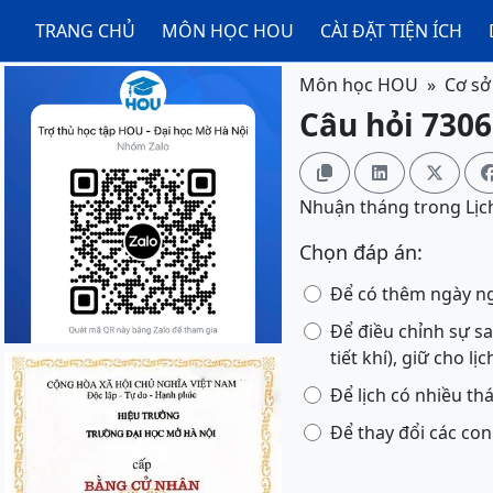
TRANG CHỦ
MÔN HỌC HOU
CÀI ĐẶT TIỆN ÍCH
Môn học HOU
Cơ sở
Câu hỏi 7306



Nhuận tháng trong Lịc
Chọn đáp án:
Để có thêm ngày ng
Để điều chỉnh sự sa
tiết khí), giữ cho 
Để lịch có nhiều th
Để thay đổi các con