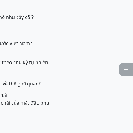
mẽ như cây cối?
 nước Việt Nam?
 theo chu kỳ tự nhiên.

ì về thế giới quan?
 đất
 chãi của mặt đất, phù