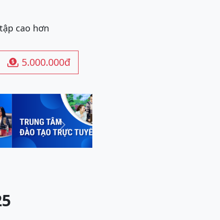
 tập cao hơn
5.000.000đ

Next
25