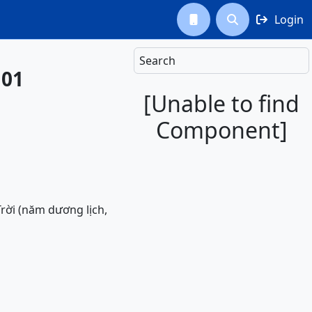
Login



Search
N01
[Unable to find
Component]
Trời (năm dương lịch,