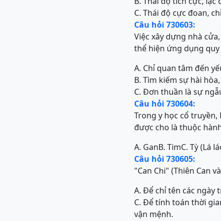
B. Thái độ tích cực, lạ
C. Thái độ cực đoan, ch
Câu hỏi 730603:
Việc xây dựng nhà cửa,
thể hiện ứng dụng quy
A. Chỉ quan tâm đến yếu
B. Tìm kiếm sự hài hò
C. Đơn thuần là sự ngẫ
Câu hỏi 730604:
Trong y học cổ truyền,
được cho là thuộc hành
A. Gan
B. Tim
C. Tỳ (Lá lá
Câu hỏi 730605:
"Can Chi" (Thiên Can v
A. Để chỉ tên các ngày 
C. Để tính toán thời gi
vận mệnh.