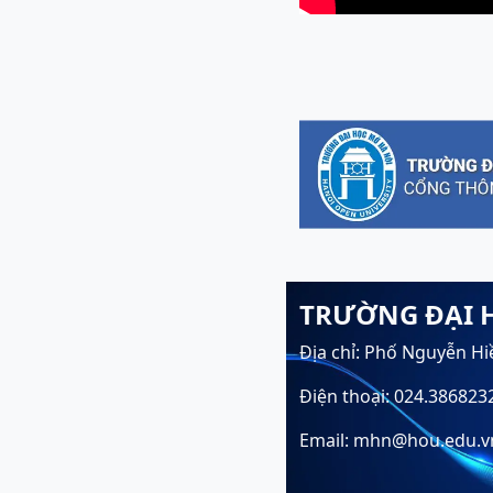
TRƯỜNG ĐẠI 
Địa chỉ: Phố Nguyễn Hi
Điện thoại: 024.386823
Email: mhn@hou.edu.v