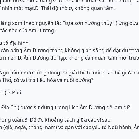
c quan, tin vào khả năng vượt qua khó khăn và tìm kiếm sự c
ỉ nhìn một mặt.
D. Thái độ thờ ơ, không quan tâm.
 làng xóm theo nguyên tắc "tựa sơn hướng thủy" (lưng dựa
 tắc nào của Âm Dương?
 tố địa hình.
a, cân bằng Âm Dương trong không gian sống để đạt được v
u nhiên.
D. Âm Dương đối lập, không cần quan tâm môi trư
 Ngũ hành được ứng dụng để giải thích mối quan hệ giữa c
 Thổ, có vai trò tiêu hóa và nuôi dưỡng?
ch)
D. Phổi
à Địa Chi) được sử dụng trong Lịch Âm Dương để làm gì?
trong tuần.
B. Để đo khoảng cách giữa các vì sao.
an (giờ, ngày, tháng, năm) và gắn với các yếu tố Ngũ hành,