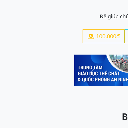
Để giúp chú
100.000đ

Previous
B