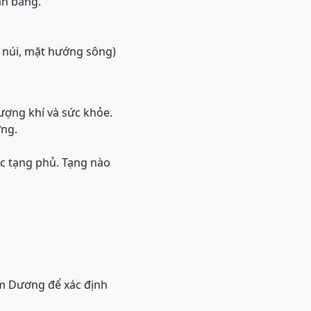
ân bằng.
 núi, mặt hướng sông)
ượng khí và sức khỏe.
ờng.
ác tạng phủ. Tạng nào
 Âm Dương để xác định