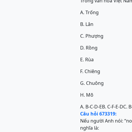
Trong văn hóa Việt Nam
A. Trống
B. Lân
C. Phượng
D. Rồng
E. Rùa
F. Chiêng
G. Chuông
H. Mõ
A. B-C-D-E
B. C-F-E-D
C. B
Câu hỏi 673319:
Nếu người Anh nói: “not
nghĩa là: