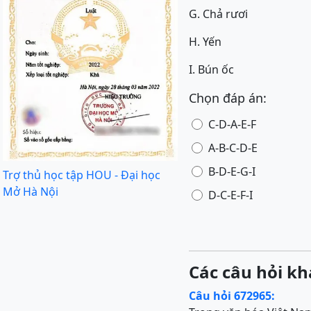
G. Chả rươi
H. Yến
I. Bún ốc
Chọn đáp án:
C-D-A-E-F
A-B-C-D-E
B-D-E-G-I
Trợ thủ học tập HOU - Đại học
Mở Hà Nội
D-C-E-F-I
Các câu hỏi kh
Câu hỏi 672965: