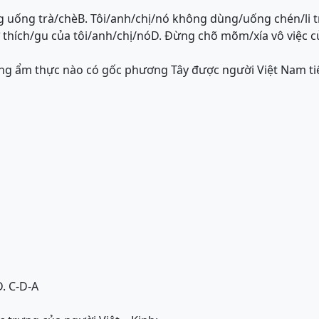
g uống trà/chè
B. Tôi/anh/chị/nó không dùng/uống chén/li 
 thích/gu của tôi/anh/chị/nó
D. Đừng chõ mõm/xía vô việc củ
ng ẩm thực nào có gốc phương Tây được người Việt Nam ti
D. C-D-A