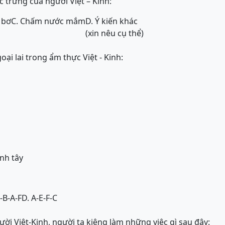
trưng của người Việt – Kinh:
 bơ
C. Chấm nước mắm
D. Ý kiến khác
(xin nêu cụ thể)
ại lai trong ẩm thực Việt - Kinh:
ành tây
E-B-A-F
D. A-E-F-C
ời Việt-Kinh, người ta kiêng làm những việc gì sau đây: