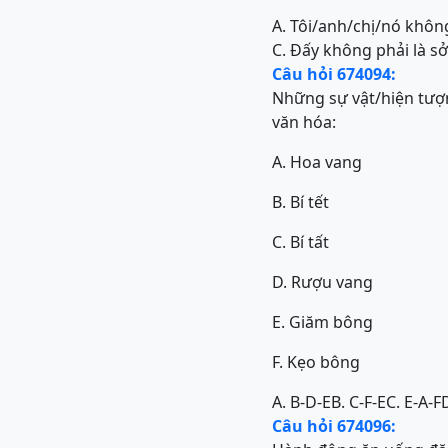
A. Tôi/anh/chị/nó khôn
C. Đấy không phải là sở
Câu hỏi 674094:
Những sự vật/hiện tượ
văn hóa:
A. Hoa vang
B. Bí tết
C. Bí tất
D. Rượu vang
E. Giăm bông
F. Kẹo bông
A. B-D-E
B. C-F-E
C. E-A-F
Câu hỏi 674096: