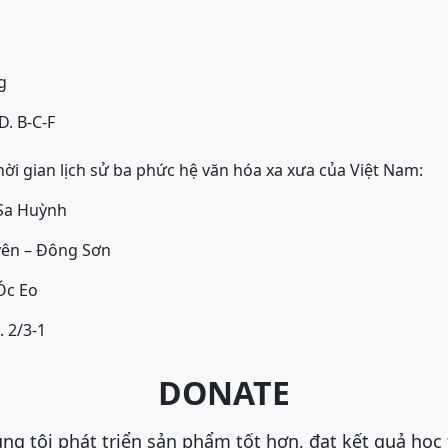
g
D. B-C-F
hời gian lịch sử ba phức hệ văn hóa xa xưa của Việt Nam:
 Sa Huỳnh
yên – Đông Sơn
Óc Eo
. 2/3-1
DONATE
ng tôi phát triển sản phẩm tốt hơn, đạt kết quả học