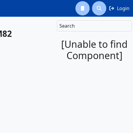
Login



Search
M82
[Unable to find
Component]