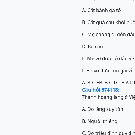
A. Cắt bánh ga tô
B. Cắt quả cau khỏi bu
C. Mẹ chồng đi đón dâ
D. Bổ cau
E. Mẹ vợ đưa cô dâu v
F. Bố vợ đưa con gái v
A. B-C-E
B. B-C-F
C. E-A-D
Câu hỏi 674118:
Thành hoàng làng ở Việ
A. Do làng suy tôn
B. Người thiêng
C. Do triều đình quy đị