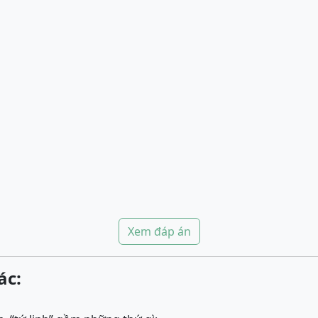
Xem đáp án
ác: