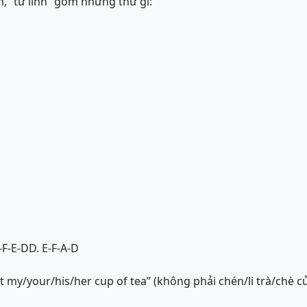
, “tứ linh” gồm những thứ gì:
-F-E-D
D. E-F-A-D
 my/your/his/her cup of tea” (không phải chén/li trà/chè củ