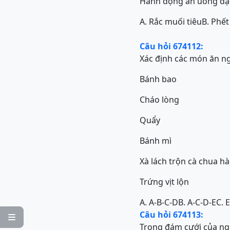
Hành động ăn uống đặc 
A. Rắc muối tiêu
B. Phết
Câu hỏi 674112:
Xác định các món ăn ngo
Bánh bao
Cháo lòng
Quẩy
Bánh mì
Xà lách trộn cà chua h
Trứng vịt lộn
A. A-B-C-D
B. A-C-D-E
C. 
Câu hỏi 674113:

Trong đám cưới của ngư