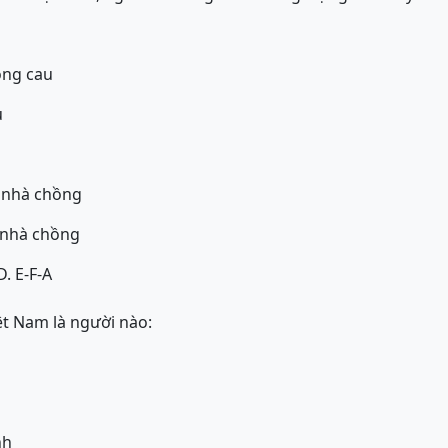
ồng cau
u
ề nhà chồng
ề nhà chồng
D. E-F-A
t Nam là người nào:
nh