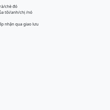
trà/chè đó
a tôi/anh/chị /nó
ếp nhận qua giao lưu