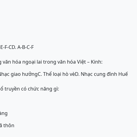
-E-F-C
D. A-B-C-F
 văn hóa ngoại lai trong văn hóa Việt – Kinh:
Nhạc giao hưởng
C. Thể loại hò vè
D. Nhạc cung đình Huế
cổ truyền có chức năng gì:
làng
xã thôn