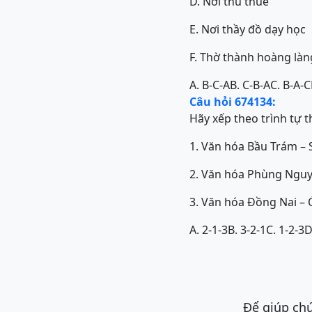
D. Nơi thu thuế
E. Nơi thầy đồ dạy học
F. Thờ thành hoàng làn
A. B-C-A
B. C-B-A
C. B-A-C
Câu hỏi 674134:
Hãy xếp theo trình tự t
1. Văn hóa Bầu Trám –
2. Văn hóa Phùng Ngu
3. Văn hóa Đồng Nai – 
A. 2-1-3
B. 3-2-1
C. 1-2-3
D
Để giúp chú