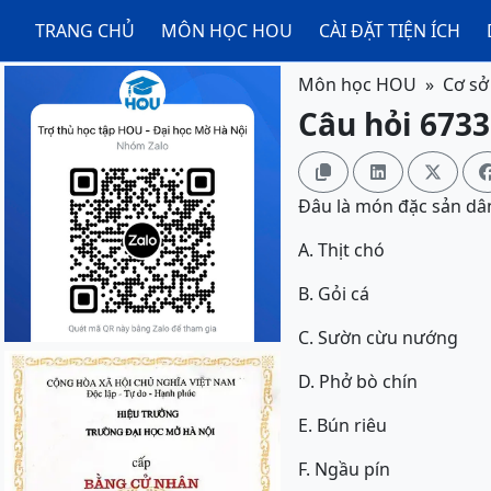
TRANG CHỦ
MÔN HỌC HOU
CÀI ĐẶT TIỆN ÍCH
Môn học HOU
Cơ sở
Câu hỏi 6733



Đâu là món đặc sản dân
A. Thịt chó
B. Gỏi cá
C. Sườn cừu nướng
D. Phở bò chín
E. Bún riêu
F. Ngầu pín