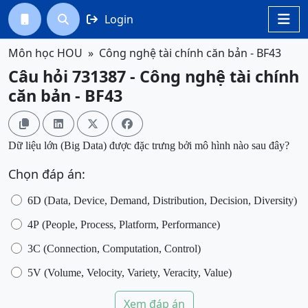
Login




Môn học HOU
Công nghệ tài chính căn bản - BF43
Câu hỏi 731387 - Công nghệ tài chính
căn bản - BF43




Dữ liệu lớn (Big Data) được đặc trưng bởi mô hình nào sau đây?
Chọn đáp án:
6D (Data, Device, Demand, Distribution, Decision, Diversity)
4P (People, Process, Platform, Performance)
3C (Connection, Computation, Control)
5V (Volume, Velocity, Variety, Veracity, Value)
Xem đáp án