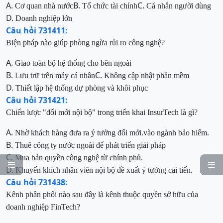
A.
B.
C.
Cơ quan nhà nước
Tổ chức tài chính
Cá nhân người dùng
D.
Doanh nghiệp lớn
Câu hỏi 731411:
Biện pháp nào giúp phòng ngừa rủi ro công nghệ?
A.
Giao toàn bộ hệ thống cho bên ngoài
B.
C.
Lưu trữ trên máy cá nhân
Không cập nhật phần mềm
D.
Thiết lập hệ thống dự phòng và khôi phục
Câu hỏi 731421:
Chiến lược "đổi mới nội bộ" trong triển khai InsurTech là gì?
A.
Nhờ khách hàng đưa ra ý tưởng đổi mới.vào ngành bảo hiểm.
B.
Thuê công ty nước ngoài để phát triển giải pháp
C.
Mua bản quyền công nghệ từ chính phủ.


D.
Khuyến khích nhân viên nội bộ đề xuất ý tưởng cải tiến.
Câu hỏi 731438:
Kênh phân phối nào sau đây là kênh thuộc quyền sở hữu của
doanh nghiệp FinTech?