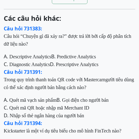
Các câu hỏi khác:
Câu hỏi 731383:
Câu hỏi “Chuyện gì đã xảy ra?” được trả lời bởi
cấp độ phân tích
dữ liệu nào?
A.
B.
Descriptive Analytics
Predictive Analytics
C.
D.
Diagnostic Analytics
Prescriptive Analytics
Câu hỏi 731391:
Trong quy trình thanh toán QR code với Mastercarngười tiêu dùng
có thể xác định người bán bằng cách nào?
A.
B.
Quét mã vạch sản phẩm
Gọi điện cho người bán
C.
Quét mã QR hoặc nhập mã Merchant ID
D.
Nhập số thẻ ngân hàng của người bán
Câu hỏi 731394:
Kickstarter là một ví dụ tiêu biểu cho
mô hình FinTech nào?