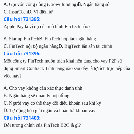
A.
B.
Gọi vốn cộng đồng
(Crowdfunding)
Ngân hàng số
C.
D.
InsurTech
Ví điện tử
Câu hỏi 731395:
Apple Pay là ví dụ của mô hình FinTech nào?
A.
B.
Startup FinTech
FinTech hợp tác ngân hàng
C.
D.
FinTech nội bộ ngân hàng
BigTech lấn sân tài chính
Câu hỏi 731396:
Một công ty FinTech muốn triển khai nền tảng cho vay P2P sử
dụng Smart Contract. Tính năng nào sau đây là lợi ích trực tiếp của
việc này?
A.
Cho vay không cần xác thực danh tính
B.
Ngân hàng sẽ quản lý hợp đồng
C.
Người vay có thể thay đổi điều khoản sau khi ký
D.
Tự động hóa giải ngân và hoàn trả khoản vay
Câu hỏi 731403:
Đối tượng chính của FinTech B2C là gì?