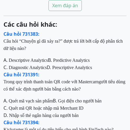
Xem đáp án
Các câu hỏi khác:
Câu hỏi 731383:
Câu hỏi “Chuyện gì đã xảy ra?” được trả lời bởi
cấp độ phân tích
dữ liệu nào?
A.
B.
Descriptive Analytics
Predictive Analytics
C.
D.
Diagnostic Analytics
Prescriptive Analytics
Câu hỏi 731391:
Trong quy trình thanh toán QR code với Mastercarngười tiêu dùng
có thể xác định người bán bằng cách nào?
A.
B.
Quét mã vạch sản phẩm
Gọi điện cho người bán
C.
Quét mã QR hoặc nhập mã Merchant ID
D.
Nhập số thẻ ngân hàng của người bán
Câu hỏi 731394:
Kickstarter là một ví dụ tiêu biểu cho
mô hình FinTech nào?