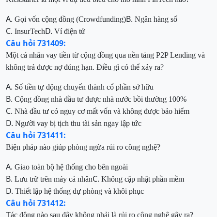
A.
B.
Gọi vốn cộng đồng
(Crowdfunding)
Ngân hàng số
C.
D.
InsurTech
Ví điện tử
Câu hỏi 731409:
Một cá nhân vay tiền từ cộng đồng qua nền tảng P2P Lending và
không trả được nợ đúng hạn. Điều gì có thể xảy ra?
A.
Số tiền tự động chuyển thành cổ phần sở hữu
B.
Cộng đồng nhà đầu tư được nhà nước bồi thường 100%
C.
Nhà đầu tư có nguy cơ mất vốn và không được bảo hiểm
D.
Người vay bị tịch thu tài sản ngay lập tức
Câu hỏi 731411:
Biện pháp nào giúp phòng ngừa rủi ro công nghệ?
A.
Giao toàn bộ hệ thống cho bên ngoài
B.
C.
Lưu trữ trên máy cá nhân
Không cập nhật phần mềm
D.
Thiết lập hệ thống dự phòng và khôi phục
Câu hỏi 731412:
Tác động nào sau đây không phải là rủi ro công nghệ gây ra?