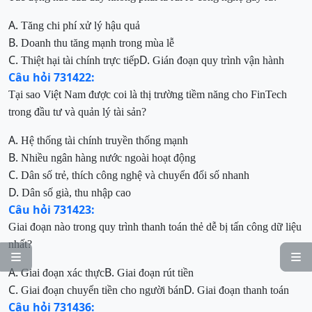
A.
Tăng chi phí xử lý hậu quả
B.
Doanh thu tăng mạnh trong mùa lễ
C.
D.
Thiệt hại tài chính trực tiếp
Gián đoạn quy trình vận hành
Câu hỏi 731422:
Tại sao Việt Nam được coi là thị trường tiềm năng cho FinTech
trong đầu tư và quản lý tài sản?
A.
Hệ thống tài chính truyền thống mạnh
B.
Nhiều ngân hàng nước ngoài hoạt động
C.
Dân số trẻ, thích công nghệ và chuyển đổi số nhanh
D.
Dân số già, thu nhập cao
Câu hỏi 731423:
Giai đoạn nào trong quy trình thanh toán thẻ dễ bị tấn công dữ liệu
nhất?


A.
B.
Giai đoạn xác thực
Giai đoạn rút tiền
C.
D.
Giai đoạn chuyển tiền cho người bán
Giai đoạn thanh toán
Câu hỏi 731436: