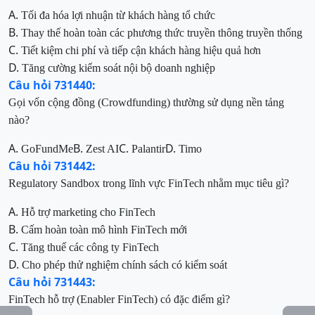
A.
Tối đa hóa lợi nhuận từ khách hàng tổ chức
B.
Thay thế hoàn toàn các phương thức truyền thông truyền thống
C.
Tiết kiệm chi phí và tiếp cận khách hàng hiệu quả hơn
D.
Tăng cường kiểm soát nội bộ doanh nghiệp
Câu hỏi 731440:
Gọi vốn cộng đồng (Crowdfunding) thường sử dụng nền tảng
nào?
A.
B.
C.
D.
GoFundMe
Zest AI
Palantir
Timo
Câu hỏi 731442:
Regulatory Sandbox trong lĩnh vực FinTech nhằm mục tiêu gì?
A.
Hỗ trợ marketing cho FinTech
B.
Cấm hoàn toàn mô hình FinTech mới
C.
Tăng thuế các công ty FinTech
D.
Cho phép thử nghiệm chính sách có kiểm soát
Câu hỏi 731443:
FinTech hỗ trợ (Enabler FinTech) có đặc điểm gì?