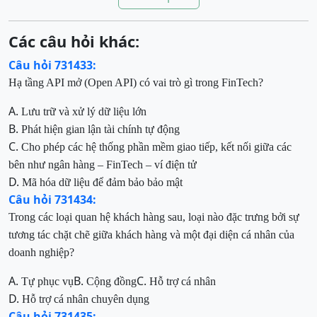
Các câu hỏi khác:
Câu hỏi 731433:
Hạ tầng API mở (Open API) có vai trò gì trong FinTech?
A.
Lưu trữ và xử lý dữ liệu lớn
B.
Phát hiện gian lận tài chính tự động
C.
Cho phép các hệ thống phần mềm giao tiếp, kết nối giữa các
bên như ngân hàng – FinTech – ví điện tử
D.
Mã hóa dữ liệu để đảm bảo bảo mật
Câu hỏi 731434:
Trong các loại quan hệ khách hàng sau, loại nào
đặc trưng bởi sự
tương tác chặt chẽ giữa khách hàng và một đại diện cá nhân của
doanh nghiệp?
A.
B.
C.
Tự phục vụ
Cộng đồng
Hỗ trợ cá nhân
D.
Hỗ trợ cá nhân chuyên dụng
Câu hỏi 731435: