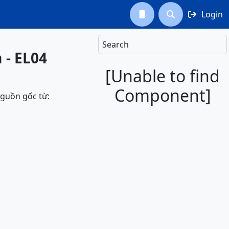
Login



Search
 - EL04
[Unable to find
Component]
nguồn gốc từ: