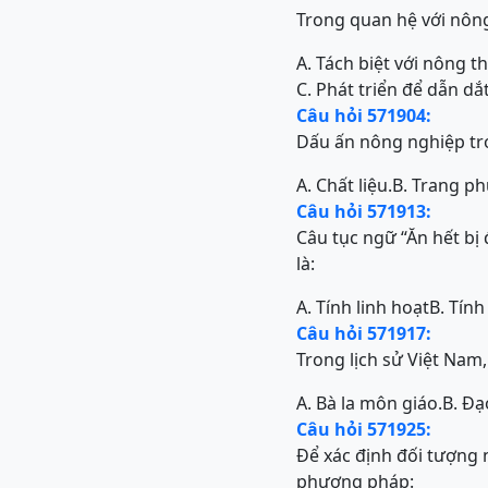
Trong quan hệ với nông
A. Tách biệt với nông t
C. Phát triển để dẫn d
Câu hỏi 571904:
Dấu ấn nông nghiệp tro
A. Chất liệu.
B. Trang ph
Câu hỏi 571913:
Câu tục ngữ “Ăn hết bị
là:
A. Tính linh hoạt
B. Tín
Câu hỏi 571917:
Trong lịch sử Việt Nam,
A. Bà la môn giáo.
B. Đạ
Câu hỏi 571925:
Để xác định đối tượng 
phương pháp: