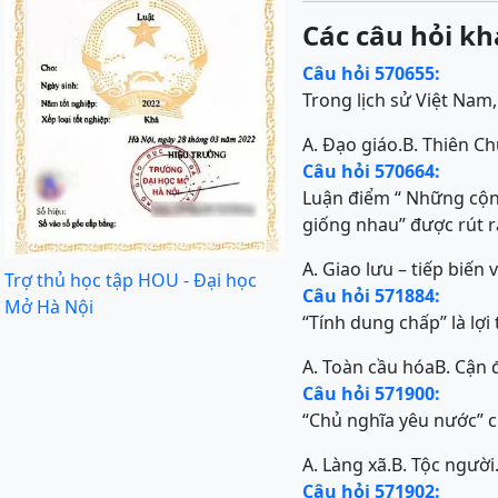
Các câu hỏi kh
Câu hỏi 570655:
Trong lịch sử Việt Nam,
A. Đạo giáo.
B. Thiên Ch
Câu hỏi 570664:
Luận điểm “ Những cộn
giống nhau” được rút r
A. Giao lưu – tiếp biến 
Trợ thủ học tập HOU - Đại học
Câu hỏi 571884:
Mở Hà Nội
“Tính dung chấp” là lợi
A. Toàn cầu hóa
B. Cận 
Câu hỏi 571900:
“Chủ nghĩa yêu nước” c
A. Làng xã.
B. Tộc người
Câu hỏi 571902: