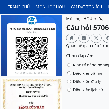
TRANG CHỦ
MÔN HỌC HOU
CÀI ĐẶT TIỆN ÍCH
Môn học HOU
Đại c
Câu hỏi 5706



Quan hệ giao tiếp “trọ
Chọn đáp án:
Kinh tế nông nghiệ
Điều kiện xã hội
Điều kiện địa lý
Điều kiện lịch sử