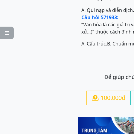
A. Qui nạp và diễn dịch.
Câu hỏi 571933:
“Văn hóa là các giá trị
xử…)” thuộc cách định 

A. Cấu trúc.
B. Chuẩn m
Để giúp chú
100.000đ
