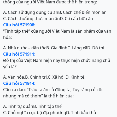
thống của người Việt Nam được thể hiện trong:
A. Cách sử dụng dụng cụ ăn
B. Cách chế biến món ăn
C. Cách thưởng thức món ăn
D. Cơ cấu bữa ăn
Câu hỏi 571908:
“Tính tập thể” của người Việt Nam là sản phẩm của văn
hóa:
A. Nhà nước – dân tộc
B. Gia đình
C. Làng xã
D. Đô thị
Câu hỏi 571911:
Đô thị của Việt Nam hiện nay thực hiện chức năng chủ
yếu là?
A. Văn hóa.
B. Chính trị.
C. Xã hội.
D. Kinh tế.
Câu hỏi 571914:
Câu ca dao: “Trâu ta ăn cỏ đồng ta; Tuy rằng cỏ cộc
nhưng mà cỏ thơm” là thể hiện của:
A. Tính tự quản
B. Tính tập thể
C. Chủ nghĩa cục bộ địa phương
D. Tính bảo thủ