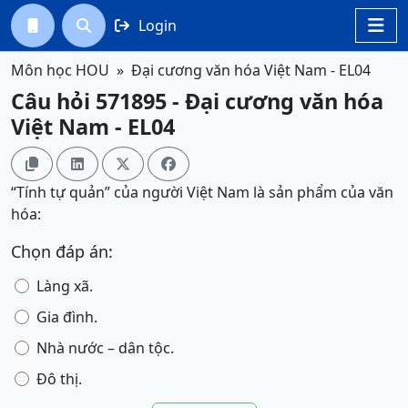
Login




Môn học HOU
Đại cương văn hóa Việt Nam - EL04
Câu hỏi 571895 - Đại cương văn hóa
Việt Nam - EL04




“Tính tự quản” của người Việt Nam là sản phẩm của văn
hóa:
Chọn đáp án:
Làng xã.
Gia đình.
Nhà nước – dân tộc.
Đô thị.