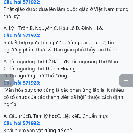
Câu hỏi 571922:
Phật giáo được đưa lên làm quốc giáo ở Việt Nam trong
thời kỳ:
A. Lý – Trần.
B. Nguyễn.
C. Hậu Lê.
D. Đinh – Lê.
Câu hỏi 571924:
Sự kết hợp giữa Tín ngưỡng Sùng bái phụ nữ, Tín
ngưỡng phồn thực và Đạo giáo phù thủy tạo thành:
A. Tín ngưỡng thờ Tứ Bất tử
B. Tín ngưỡng Thờ Mẫu
C. Tín ngưỡng thờ Thành Hoàng
D. Tín ngưỡng thờ Thổ Công


Câu hỏi 571928:
“Văn hóa suy cho cùng là các phản ứng lặp lại ít nhiều
có tổ chức của các thành viên xã hội” thuộc cách định
nghĩa:
A. Cấu trúc
B. Tâm lý học
C. Liệt kê
D. Chuẩn mực
Câu hỏi 571932:
Khái niệm văn vật dùng để chỉ: