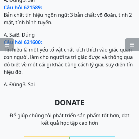
A. Đúng
B. Sai
Câu hỏi 621589:
Bản chất tìn hiệu ngôn ngữ: 3 bản chất: võ đoán, tính 2
mặt, tính hình tuyến.
A. Sai
B. Đúng
Câu hỏi 621600:


Tín hiệu là một yếu tố vật chất kích thích vào giác quan
con người, làm cho người ta tri giác được và thông qua
đó biết về một cái gì khác bằng cách lý giãi, suy diễn tín
hiệu đó.
A. Đúng
B. Sai
DONATE
Để giúp chúng tôi phát triển sản phẩm tốt hơn, đạt
kết quả học tập cao hơn