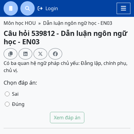
Login




Môn học HOU
Dẫn luận ngôn ngữ học - EN03
Câu hỏi 539812 - Dẫn luận ngôn ngữ
học - EN03




Có ba quan hệ ngữ pháp chủ yếu: Đẳng lập, chính phụ,
chủ vị.
Chọn đáp án:
Sai
Đúng
Xem đáp án