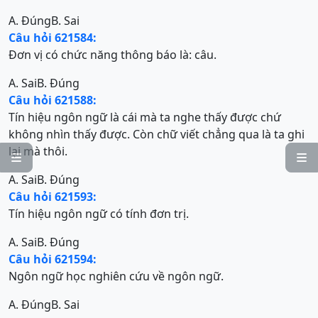
A. Đúng
B. Sai
Câu hỏi 621584:
Đơn vị có chức năng thông báo là: câu.
A. Sai
B. Đúng
Câu hỏi 621588:
Tín hiệu ngôn ngữ là cái mà ta nghe thấy được chứ
không nhìn thấy được. Còn chữ viết chẳng qua là ta ghi
lại mà thôi.


A. Sai
B. Đúng
Câu hỏi 621593:
Tín hiệu ngôn ngữ có tính đơn trị.
A. Sai
B. Đúng
Câu hỏi 621594:
Ngôn ngữ học nghiên cứu về ngôn ngữ.
A. Đúng
B. Sai