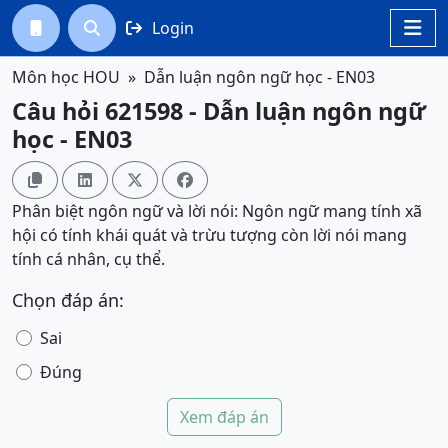
Login




Môn học HOU
Dẫn luận ngôn ngữ học - EN03
Câu hỏi 621598 - Dẫn luận ngôn ngữ
học - EN03




Phân biệt ngôn ngữ và lời nói: Ngôn ngữ mang tính xã
hội có tính khái quát và trừu tượng còn lời nói mang
tính cá nhân, cụ thể.
Chọn đáp án:
Sai
Đúng
Xem đáp án