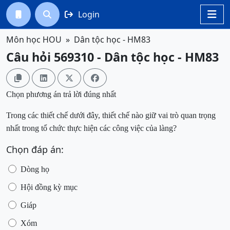
Login




Môn học HOU
Dân tộc học - HM83
Câu hỏi 569310 - Dân tộc học - HM83




Chọn phương án trả lời đúng nhất
Trong các thiết chế
dưới đây
, thiết chế nào giữ
vai trò quan trọng
nhất trong tổ chức thực hiện các cô
ng
việc
của làng?
Chọn đáp án:
Dò
ng
họ
Hội đồng kỳ mục
Giáp
Xóm