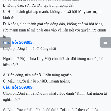
B.
Đông đảo, sở hữu lớn, tập trung ruộng đất
C.
Hình thành giai cấp
mạnh
, khống chế xã hội bằng sức mạnh
kinh tế
D.
Không hình thành giai cấp đông đảo, khống chế xã hội bằng
sức mạnh kinh tế mà phải dựa vào và liên kết với quyền lực chính
trị
Câu hỏi 569305:


Chọn phương án trả lời đúng nhất
Ngoài thờ Phậ
t, chùa làng Việt còn thờ các đố
i tượng
nào là phổ
biến
nào?
A.
B.
Tiên công, tiên hiền
Thần nông nghiệp
C.
D.
Mẫu, người là hậu Phật
Thành hoàng
Câu hỏi 569309:
Chọn phương án trả lời đúng nhất
:
Tộc danh ”Kinh” bắt nguồn từ
nghĩa nào?
A.
Là những cư dân ở kinh đô được ”
giáo hóa”
t
heo văn hóa