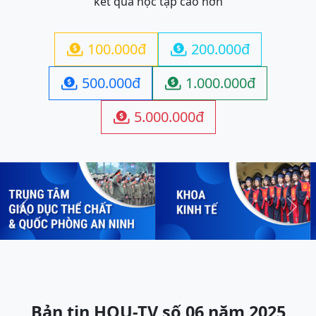
kết quả học tập cao hơn
100.000đ
200.000đ


500.000đ
1.000.000đ


5.000.000đ

Previous
Next
Bản tin HOU-TV số 06 năm 2025