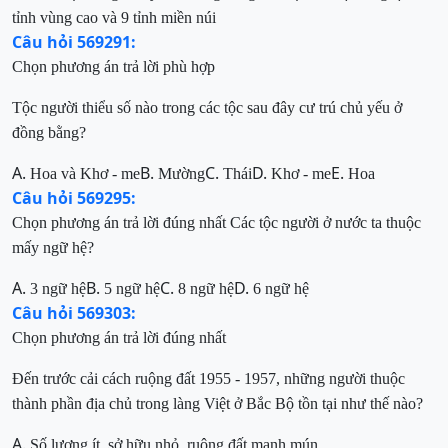
tỉnh vùng cao và 9 tỉnh miền núi
Câu hỏi 569291:
C
họn phương án trả lời phù hợp
Tộc người
thiểu số
nào trong các tộc sau đây cư trú chủ yếu ở
đồng bằng?
A.
B.
C.
D.
E.
Hoa và Khơ - me
Mườ
ng
Thái
Khơ - me
Hoa
Câu hỏi 569295:
Chọn phương án trả lời đúng nhất
Các tộc người ở nước ta thuộc
mấy ngữ hệ?
A.
B.
C.
D.
3 ngữ hệ
5 ngữ hệ
8 ngữ hệ
6 ngữ hệ
Câu hỏi 569303:
Chọn phương án trả lời đúng nhất
Đến trước cải cách ruộng đất 1955 - 1957, những người thuộc
thành phần địa chủ trong làng Việt ở Bắc Bộ tồn tại như thế nào?
A.
Số lượng í
t, sở hữu nhỏ, ruộng đất manh mún