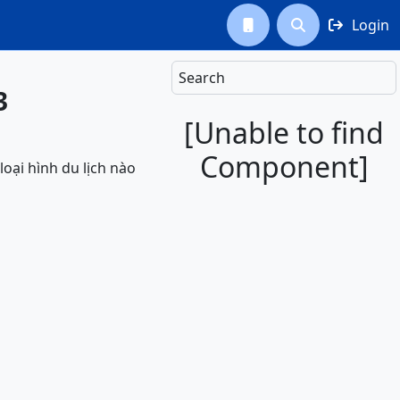
Login



Search
3
[Unable to find
Component]
oại hình du lịch nào