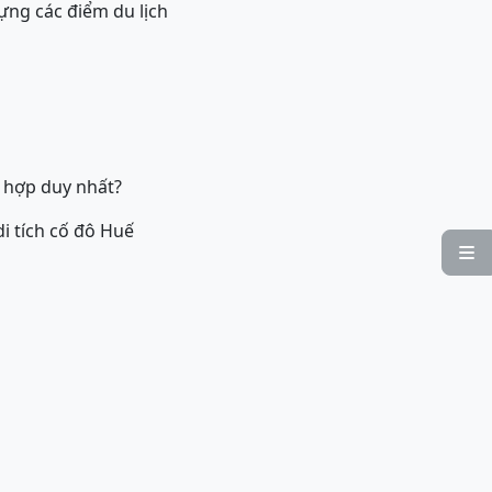
dựng các điểm du lịch
i
 hợp duy nhất?
di tích cố đô Huế
