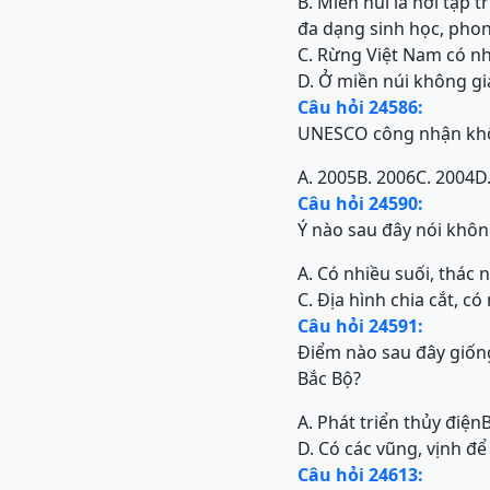
B. Miền núi là nơi tập 
đa dạng sinh học, phon
C. Rừng Việt Nam có nh
D. Ở miền núi không gi
Câu hỏi 24586:
UNESCO công nhận khôn
A. 2005
B. 2006
C. 2004
D
Câu hỏi 24590:
Ý nào sau đây nói khôn
A. Có nhiều suối, thác
C. Địa hình chia cắt, 
Câu hỏi 24591:
Điểm nào sau đây giống
Bắc Bộ?
A. Phát triển thủy điện
D. Có các vũng, vịnh đ
Câu hỏi 24613: