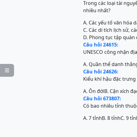
Trong các loại tài nguy
nhiều nhất?
A. Các yếu tố văn hóa 
C. Các di tích lịch sử,
D. Phong tục tập quán 
Câu hỏi 24615:
UNESCO công nhận địa 
A. Quần thể danh thắn

Câu hỏi 24626:
Kiểu khí hậu đặc trưng
A. Ôn đới
B. Cận xích đạ
Câu hỏi 673807:
Có bao nhiêu tỉnh thuộ
A. 7 tỉnh
B. 8 tỉnh
C. 9 tỉ