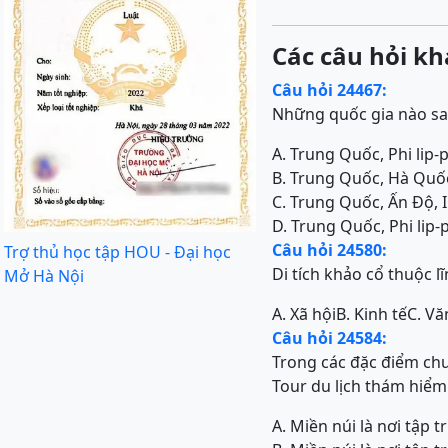
Các câu hỏi kh
Câu hỏi 24467:
Những quốc gia nào sau
A. Trung Quốc, Phi lip-p
B. Trung Quốc, Hà Quốc,
C. Trung Quốc, Ấn Độ, I
D. Trung Quốc, Phi lip-p
Câu hỏi 24580:
Trợ thủ học tập HOU - Đại học
Di tích khảo cổ thuộc l
Mở Hà Nội
A. Xã hội
B. Kinh tế
C. Vă
Câu hỏi 24584:
Trong các đặc điểm chu
Tour du lịch thám hiểm
A. Miền núi là nơi tập 