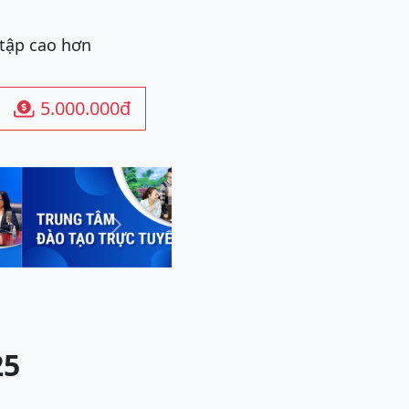
 tập cao hơn
5.000.000đ

Next
25