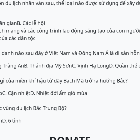
ên du lịch nhân văn sau, thể loại nào được sử dụng để xây 
dân gian
B. Các lễ hội
 cách mạng và các công trình lao động sáng tạo của con ngườ
của các dân tộc
danh nào sau đây ở Việt Nam và Đông Nam Á là di sản hỗn
g Tràng An
B. Thánh địa Mỹ Sơn
C. Vịnh Hạ Long
D. Quần thể 
 gì của miền khí hậu từ dãy Bạch Mã trở ra hướng Bắc?
o
C. Cận nhiệt
D. Nhiệt đới ẩm gió mùa
c vùng du lịch Bắc Trung Bộ?
nh
D. 6 tỉnh