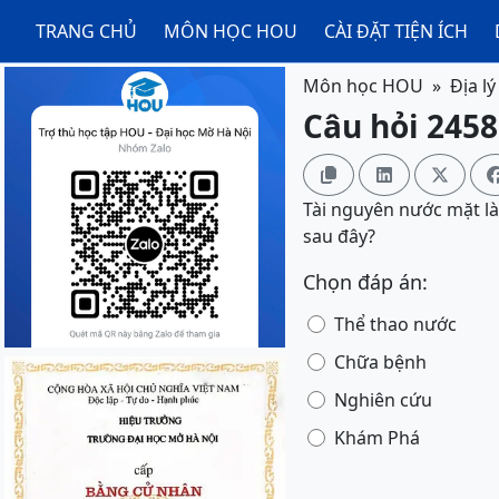
TRANG CHỦ
MÔN HỌC HOU
CÀI ĐẶT TIỆN ÍCH
Môn học HOU
Địa l
Câu hỏi 2458



Tài nguyên nước mặt là
sau đây?
Chọn đáp án:
Thể thao nước
Chữa bệnh
Nghiên cứu
Khám Phá