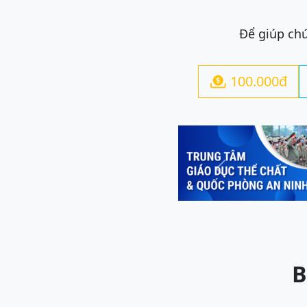
Để giúp chú
100.000đ

Previous
B