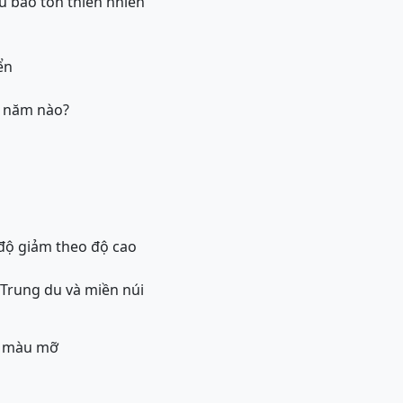
hu bảo tồn thiên nhiên
ển
o năm nào?
 độ giảm theo độ cao
Trung du và miền núi
n màu mỡ