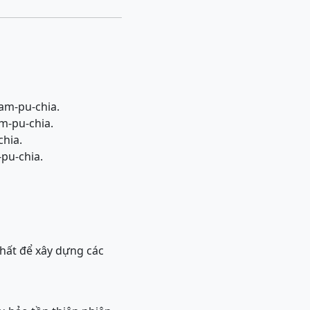
Cam-pu-chia.
am-pu-chia.
chia.
-pu-chia.
nhất để xây dựng các