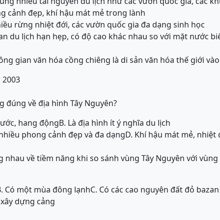
trung nhiều tài nguyên du lịch như các vườn quốc gia, các k
g cảnh đẹp, khí hậu mát mẻ trong lành
iều rừng nhiệt đới, các vườn quốc gia đa dạng sinh học
an du lịch hạn hẹp, có độ cao khác nhau so với mặt nước bi
g gian văn hóa cồng chiêng là di sản văn hóa thế giới và
. 2003
g đúng về địa hình Tây Nguyên?
 nước, hang động
B. Là địa hình ít ý nghĩa du lịch
có nhiều phong cảnh đẹp và đa dạng
D. Khí hậu mát mẻ, nhiệt
 nhau về tiềm năng khi so sánh vùng Tây Nguyên với vùng 
B. Có một mùa đông lạnh
C. Có các cao nguyên đất đỏ baza
ể xây dựng cảng