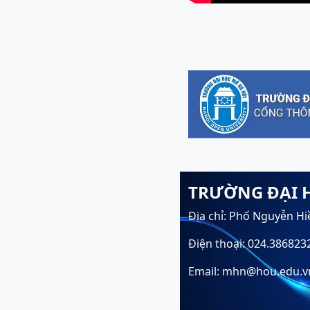
TRƯỜNG ĐẠI 
Địa chỉ: Phố Nguyễn Hi
Điện thoại: 024.386823
Email: mhn@hou.edu.v