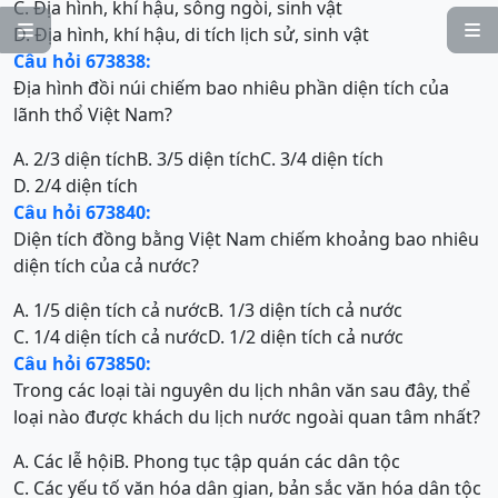
C. Địa hình, khí hậu, sông ngòi, sinh vật


D. Địa hình, khí hậu, di tích lịch sử, sinh vật
Câu hỏi 673838:
Địa hình đồi núi chiếm bao nhiêu phần diện tích của
lãnh thổ Việt Nam?
A. 2/3 diện tích
B. 3/5 diện tích
C. 3/4 diện tích
D. 2/4 diện tích
Câu hỏi 673840:
Diện tích đồng bằng Việt Nam chiếm khoảng bao nhiêu
diện tích của cả nước?
A. 1/5 diện tích cả nước
B. 1/3 diện tích cả nước
C. 1/4 diện tích cả nước
D. 1/2 diện tích cả nước
Câu hỏi 673850:
Trong các loại tài nguyên du lịch nhân văn sau đây, thể
loại nào được khách du lịch nước ngoài quan tâm nhất?
A. Các lễ hội
B. Phong tục tập quán các dân tộc
C. Các yếu tố văn hóa dân gian, bản sắc văn hóa dân tộc