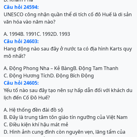
Câu hỏi 24594:
UNESCO công nhận quần thể di tích cố đô Huế là di sản
văn hóa vào năm nào?
A. 1994
B. 1991
C. 1992
D. 1993
Câu hỏi 24603:
Hang động nào sau đây ở nước ta có địa hình Karts quy
mô nhất?
A. Động Phong Nha – Kẻ Bàng
B. Động Tam Thanh
C. Động Hương Tích
D. Động Bích Động
Câu hỏi 24605:
Yếu tố nào sau đây tạo nên sự hấp dẫn đối với khách du
lịch đến Cố Đô Huế?
A. Hệ thống đền đài đồ sộ
B. Đây là trung tâm tôn giáo tín ngưỡng của Việt Nam
C. Điều kiện khí hậu mát mẻ
D. Hình ảnh cung đình còn nguyên vẹn, lăng tẩm của