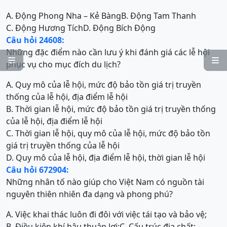
A. Động Phong Nha – Kẻ Bàng
B. Động Tam Thanh
C. Động Hương Tích
D. Động Bích Động
Câu hỏi 24608:
Những đặc điểm nào cần lưu ý khi đánh giá các lễ hội


phục vụ cho mục đích du lịch?
A. Quy mô của lễ hội, mức độ bảo tồn giá trị truyền
thống của lễ hội, địa điểm lễ hội
B. Thời gian lễ hội, mức độ bảo tồn giá trị truyền thống
của lễ hội, địa điểm lễ hội
C. Thời gian lễ hội, quy mô của lễ hội, mức độ bảo tồn
giá trị truyền thống của lễ hội
D. Quy mô của lễ hội, địa điểm lễ hội, thời gian lễ hội
Câu hỏi 672904:
Những nhân tố nào giúp cho Việt Nam có nguồn tài
nguyên thiên nhiên đa dạng và phong phú?
A. Việc khai thác luôn đi đôi với việc tái tạo và bảo vệ;
B. Điều kiện khí hậu thuận lợi;
C. Cấu trúc địa chất;