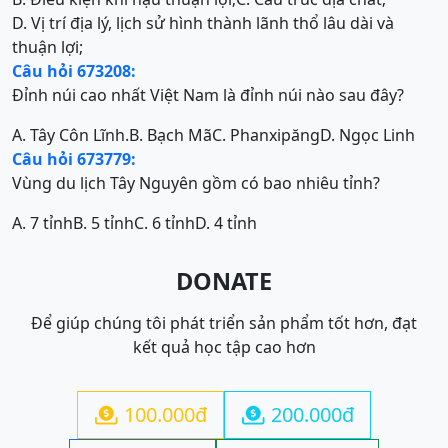
D. Vị trí địa lý, lịch sử hình thành lãnh thổ lâu dài và
thuận lợi;
Câu hỏi 673208:
Đỉnh núi cao nhất Việt Nam là đỉnh núi nào sau đây?
A. Tây Côn Lĩnh.
B. Bạch Mã
C. Phanxipăng
D. Ngọc Linh
Câu hỏi 673779:
Vùng du lịch Tây Nguyên gồm có bao nhiêu tỉnh?
A. 7 tỉnh
B. 5 tỉnh
C. 6 tỉnh
D. 4 tỉnh
DONATE
Để giúp chúng tôi phát triển sản phẩm tốt hơn, đạt
kết quả học tập cao hơn
100.000đ
200.000đ

