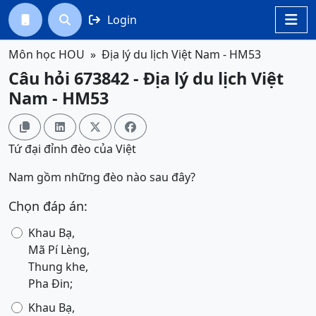
Login




Môn học HOU
Địa lý du lịch Việt Nam - HM53
Câu hỏi 673842 - Địa lý du lịch Việt
Nam - HM53




Tứ đại đỉnh đèo của Việt
Nam gồm những đèo nào sau đây?
Chọn đáp án:
Khau Bạ,
Mã Pí Lèng,
Thung khe,
Pha Đin;
Khau Bạ,