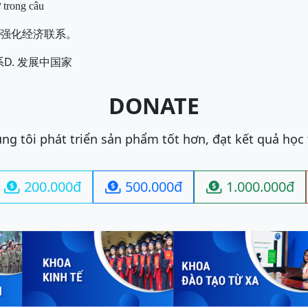
 trong câu
强化经济联系。
D.
系
发展中国家
DONATE
ng tôi phát triển sản phẩm tốt hơn, đạt kết quả học
200.000đ
500.000đ
1.000.000đ


