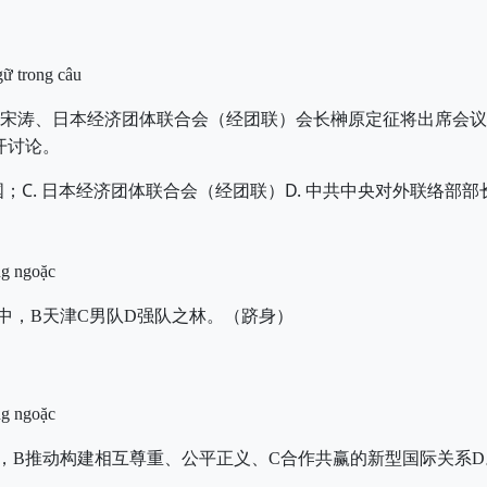
gữ trong câu
宋涛、日本经济团体联合会（经团联）会长榊原定征将出席会议
开讨论。
C.
D.
国；
日本经济团体联合会（经团联）
中共中央对外联络部部
ng ngoặc
中，B天津C男队D强队之林。（跻身）
ng ngoặc
，B推动构建相互尊重、公平正义、C合作共赢的新型国际关系D