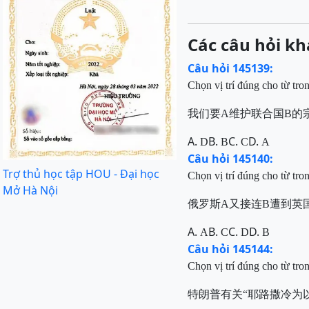
Các câu hỏi kh
Câu hỏi 145139:
Chọn vị trí đúng cho từ tro
我们要A维护联合国B的
A.
B.
C.
D.
D
B
C
A
Câu hỏi 145140:
Trợ thủ học tập HOU - Đại học
Chọn vị trí đúng cho từ tro
Mở Hà Nội
俄罗斯
A
又接连
B
遭到英
A.
B.
C.
D.
A
C
D
B
Câu hỏi 145144:
Chọn vị trí đúng cho từ tro
特朗普有关“耶路撒冷为