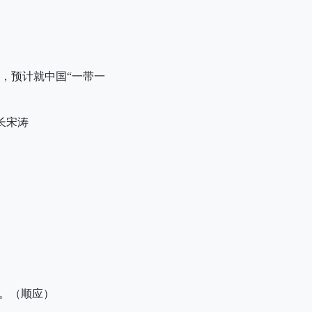
，预计就中国“一带一
长宋涛
。（顺应）