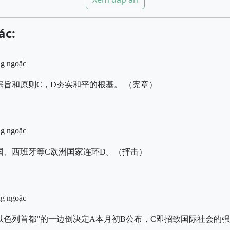
ác:
ng ngoặc
宗旨和原则C，D夯实和平的根基。 （宪章）
ng ngoặc
国、西班牙等
C
欧洲国家连环
D
。（抨击）
ng ngoặc
以色列首都”的一边倒决定A本月初B公布，C即招致国际社会的强