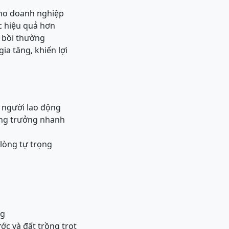
 cho doanh nghiệp
ớc hiệu quả hơn
u bồi thường
ia tăng, khiến lợi
i người lao động
tăng trưởng nhanh
lòng tự trọng
ng
ớc và đất trồng trọt