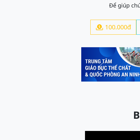
Để giúp chú
100.000đ

Previous
B