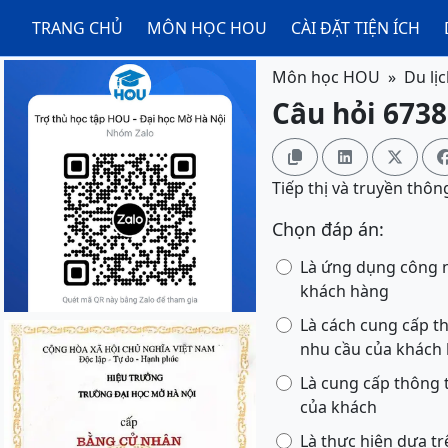
TRANG CHỦ
MÔN HỌC HOU
CÀI ĐẶT TIỆN ÍCH
Môn học HOU
Du lị
Câu hỏi 6738



Tiếp thị và truyền thôn
Chọn đáp án:
Là ứng dụng công ng
khách hàng
Là cách cung cấp t
nhu cầu của khách
Là cung cấp thông 
của khách
Là thực hiện dựa tr