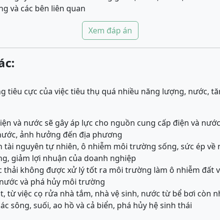
g và các bên liên quan
Xem đáp án
ác:
 tiêu cực của việc tiêu thụ quá nhiều năng lượng, nước, tăn
iện và nước sẽ gây áp lực cho nguồn cung cấp điện và nước
, nước, ảnh hưởng đến địa phương
n tài nguyên tự nhiên, ô nhiễm môi trường sống, sức ép về
ng, giảm lợi nhuận của doanh nghiệp
ớc thải không được xử lý tốt ra môi trường làm ô nhiễm đấ
 nước và phá hủy môi trường
t, từ việc cọ rửa nhà tắm, nhà vệ sinh, nước từ bể bơi còn 
c sông, suối, ao hồ và cả biển, phá hủy hệ sinh thái