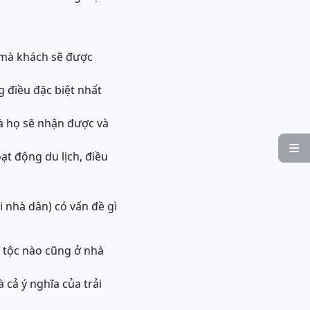
 mà khách sẽ được
 điều đặc biệt nhất
à họ sẽ nhận được và

oạt động du lịch, điều
 nhà dân) có vấn đề gì
n tộc nào cũng ở nhà
 cả ý nghĩa của trải