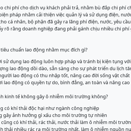
ào chi phí cho dịch vụ khách phải trả, nhằm bù đắp chi phí
 biện pháp nhằm cải thiện việc quản lý và sử dụng điện, nư
cho cá nhân, bộ phận đã gây ra lãng phí điện, nước, yêu cầ
y rõ rằng doanh nghiệp đang phải gánh chịu nhiều chi phí g
 tiêu chuẩn lao động nhằm mục đích gì?
 sử dụng lao động luôn hợp pháp và tránh bị kiện tụng vớ
ợng lao động dồi dào, sẵn sàng cho sự phát triển du lịch 
ười lao động có thu nhập tốt, nâng cao đời sống vật chất
lao động có quyền tự do, bình đẳng, an toàn và nâng cao 
ành kinh tế không gây ô nhiễm môi trường không?
ông có khí thải độc hại như ngành công nghiệp
ng gây ảnh hưởng gì xấu cho môi trường tự nhiên
h cũng có khí thải, rác thải, nước thải làm ô nhiễm môi trườ
ịch thải nhiều rác ra môi trường nhất, làm ô nhiễm nguồn nư