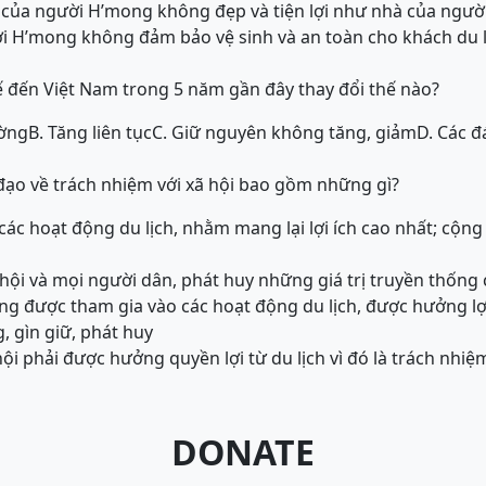
hà của người H’mong không đẹp và tiện lợi như nhà của ngườ
ời H’mong không đảm bảo vệ sinh và an toàn cho khách du l
 đến Việt Nam trong 5 năm gần đây thay đổi thế nào?
ường
B. Tăng liên tục
C. Giữ nguyên không tăng, giảm
D. Các đ
ạo về trách nhiệm với xã hội bao gồm những gì?
t các hoạt động du lịch, nhằm mang lại lợi ích cao nhất; cộ
ã hội và mọi người dân, phát huy những giá trị truyền thốn
g được tham gia vào các hoạt động du lịch, được hưởng lợi
 gìn giữ, phát huy
ội phải được hưởng quyền lợi từ du lịch vì đó là trách nhiệm
DONATE