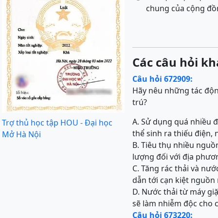
chung của cộng đồn
Các câu hỏi kh
Câu hỏi 672909:
Hãy nêu những tác động
trú?
A. Sử dụng quá nhiều đ
Trợ thủ học tập HOU - Đại học
thể sinh ra thiếu điện
Mở Hà Nội
B. Tiêu thụ nhiều nguồ
lượng đối với địa phươ
C. Tăng rác thải và nư
dẫn tới cạn kiệt nguồn
D. Nước thải từ máy giặ
sẽ làm nhiễm độc cho cá
Câu hỏi 673220: