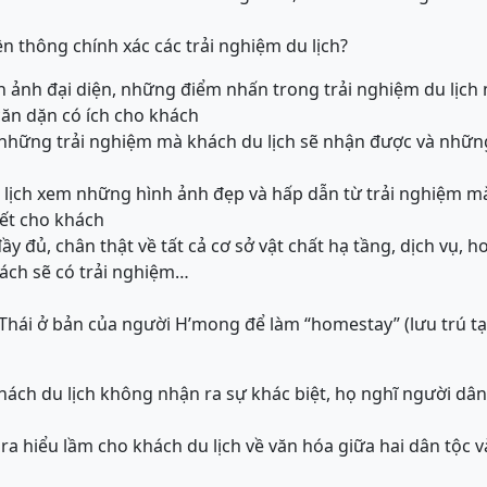
yền thông chính xác các trải nghiệm du lịch?
 ảnh đại diện, những điểm nhấn trong trải nghiệm du lịch
căn dặn có ích cho khách
những trải nghiệm mà khách du lịch sẽ nhận được và những
 lịch xem những hình ảnh đẹp và hấp dẫn từ trải nghiệm m
hiết cho khách
ầy đủ, chân thật về tất cả cơ sở vật chất hạ tầng, dịch vụ, h
ách sẽ có trải nghiệm…
Thái ở bản của người H’mong để làm “homestay” (lưu trú tại
 khách du lịch không nhận ra sự khác biệt, họ nghĩ người dâ
 ra hiểu lầm cho khách du lịch về văn hóa giữa hai dân tộc và