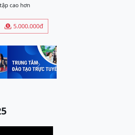
 tập cao hơn
5.000.000đ

Next
25