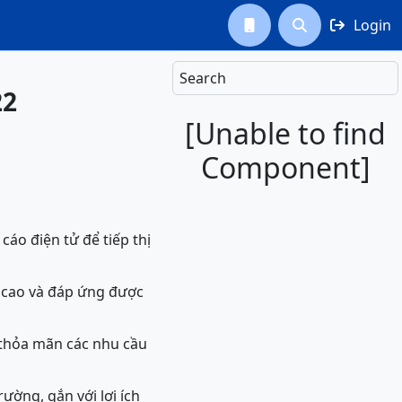
Login



Search
22
[Unable to find
Component]
áo điện tử để tiếp thị
u cao và đáp ứng được
 thỏa mãn các nhu cầu
ường, gắn với lợi ích