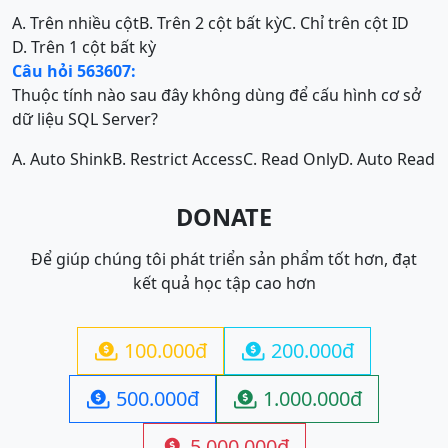
A. Trên nhiều cột
B. Trên 2 cột bất kỳ
C. Chỉ trên cột ID
D. Trên 1 cột bất kỳ
Câu hỏi 563607:
Thuộc tính nào sau đây không dùng để cấu hình cơ sở
dữ liệu SQL Server?
A. Auto Shink
B. Restrict Access
C. Read Only
D. Auto Read
DONATE
Để giúp chúng tôi phát triển sản phẩm tốt hơn, đạt
kết quả học tập cao hơn
100.000đ
200.000đ


500.000đ
1.000.000đ


5.000.000đ
