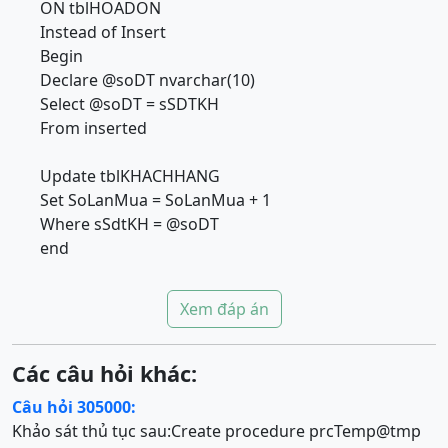
ON tblHOADON
Instead of Insert
Begin
Declare @soDT nvarchar(10)
Select @soDT = sSDTKH
From inserted
Update tblKHACHHANG
Set SoLanMua = SoLanMua + 1
Where sSdtKH = @soDT
end
Xem đáp án
Các câu hỏi khác:
Câu hỏi 305000:
Khảo sát thủ tục sau:Create procedure prcTemp@tmp