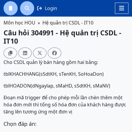
Login




Môn học HOU
Hệ quản trị CSDL - IT10
Câu hỏi 304991 - Hệ quản trị CSDL -
IT10




Cho CSDL quản lý bán hàng gồm hai bảng:
tblKHACHHANG(sSdtKH, sTenKH, SoHoaDon)
tblHOADON(dNgaylap, sMaHD, sSdtKH, sMaNV)
Đoạn mã trigger để cho phép mỗi lần chèn thêm một
hóa đơn mới thì tổng số hóa đơn của khách hàng được
tăng lên tương ứng một đơn vị
Chọn đáp án: