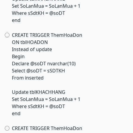
Set SoLanMua = SoLanMua + 1
Where sSdtKH = @soDT
end
CREATE TRIGGER ThemHoaDon
ON tblHOADON
Instead of update
Begin
Declare @soDT nvarchar(10)
Select @soDT = sSDTKH
From inserted
Update tblKHACHHANG
Set SoLanMua = SoLanMua + 1
Where sSdtKH = @soDT
end
CREATE TRIGGER ThemHoaDon