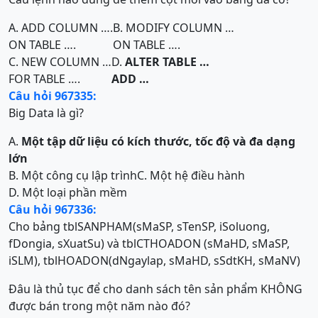
A. ADD COLUMN ….
B. MODIFY COLUMN …
ON TABLE ….
ON TABLE ….
C. NEW COLUMN …
D.
ALTER TABLE
…
FOR TABLE ….
ADD
…
Câu hỏi 967335:
Big Data là gì?
A.
Một tập dữ liệu có kích thước, tốc độ và đa dạng
lớn
B. Một công cụ lập trình
C. Một hệ điều hành
D. Một loại phần mềm
Câu hỏi 967336:
Cho bảng tblSANPHAM(sMaSP, sTenSP, iSoluong,
fDongia, sXuatSu) và tblCTHOADON (sMaHD, sMaSP,
iSLM), tblHOADON(dNgaylap, sMaHD, sSdtKH, sMaNV)
Đâu là thủ tục để cho danh sách tên sản phẩm KHÔNG
được bán trong một năm nào đó?