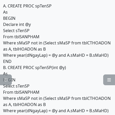
A. CREATE PROC spTenSP
As
BEGIN
Declare int @y
Select sTenSP
From tblSANPHAM
Where sMaSP not in (Select sMaSP from tblCTHOADON
as A, tblHOADON as B
Where year(dNgayLap) = @y and A.sMaHD = B.sMaHD)
END
B. CREATE PROC spTenSP(int @y)
As
BEGIN


Select sTenSP
From tblSANPHAM
Where sMaSP not in (Select sMaSP from tblCTHOADON
as A, tblHOADON as B
Where year(dNgayLap) = @y and A.sMaHD = B.sMaHD)