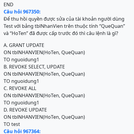
END
Câu hỏi 967350:
Để thu hồi quyền được sửa của tài khoản người dùng
Test với bảng tblNhanVien trên thuộc tính “QueQuan”
và “HoTen” đã được cấp trước đó thì câu lệnh là gì?
A. GRANT UPDATE
ON tblNHANVIEN(HoTen, QueQuan)
TO nguoidung1
B. REVOKE SELECT, UPDATE
ON tblNHANVIEN(HoTen, QueQuan)
TO nguoidung1
C. REVOKE ALL
ON tblNHANVIEN(HoTen, QueQuan)
TO nguoidung1
D. REVOKE UPDATE
ON tblNHANVIEN(HoTen, QueQuan)
TO test
Câu hỏi 967364: