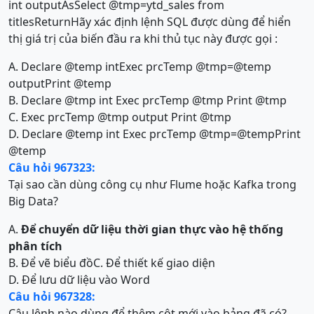
int outputAsSelect @tmp=ytd_sales from
titlesReturnHãy xác định lệnh SQL được dùng để hiển
thị giá trị của biến đầu ra khi thủ tục này được gọi :
A. Declare @temp intExec prcTemp @tmp=@temp
outputPrint @temp
B. Declare @tmp int Exec prcTemp @tmp Print @tmp
C. Exec prcTemp @tmp output Print @tmp
D. Declare @temp int Exec prcTemp @tmp=@tempPrint
@temp
Câu hỏi 967323:
Tại sao cần dùng công cụ như Flume hoặc Kafka trong
Big Data?
A.
Để chuyển dữ liệu thời gian thực vào hệ thống
phân tích
B. Để vẽ biểu đồ
C. Để thiết kế giao diện
D. Để lưu dữ liệu vào Word
Câu hỏi 967328:
Câu lệnh nào dùng để thêm cột mới vào bảng đã có?