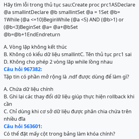
Hãy tìm lỗi trong thủ tục sau:Create proc prc1ASDeclare
@a smallintDeclare @b smallintSet @a = 1Set @b=
1While (@a <=10)BeginWhile (@a <5) AND (@b>1) or
(@b<3)BeginSet @a= @a+@bSet
@b=@b+1EndEndreturn
A. Vòng lặp không kết thúc
B. Không có kiểu dữ liệu smallint
C. Tên thủ tục prc1 sai
D. Không cho phép 2 vòng lăp while lồng nhau
Câu hỏi 967382:
Tập tin có phần mở rộng là .ndf được dùng để làm gì?
A. Chứa dữ liệu chính
B. Ghi lại các thay đổi dữ liệu giúp thực hiện rollback khi
cần
C. Chỉ dùng khi cơ sở dữ liệu được phân chia chứa trên
nhiều đĩa
Câu hỏi 563601:
Có thể đặt mấy cột trong bảng làm khóa chính?