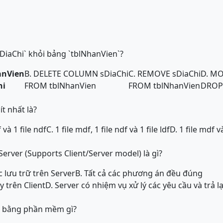
sDiaChi` khỏi bảng `tblNhanVien`?
anVien
B. DELETE COLUMN sDiaChi
C. REMOVE sDiaChi
D. MO
hi
FROM tblNhanVien
FROM tblNhanVien
DROP 
ít nhất là?
 và 1 file ndf
C. 1 file mdf, 1 file ndf và 1 file ldf
D. 1 file mdf và
/Server (Supports Client/Server model) là gì?
c lưu trữ trên Server
B. Tất cả các phương án đều đúng
 trên Client
D. Server có nhiệm vụ xử lý các yêu cầu và trả lạ
 bằng phần mềm gì?