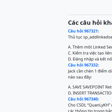
Các câu hỏi kh
Câu hỏi 967321:
Thủ tục sp_addlinkedse
A. Thêm môt Linked Ser
C. Kiểm tra việc tạo li
D. Đăng nhập và kết nố
Câu hỏi 967332:
Jack cần chèn 1 điểm dừ
nào sau đây:
A. SAVE SAVEPOINT Re
D. INSERT TRANSACTIO
Câu hỏi 967340:
Cho CSDL “QuanLyKH” c
các thông tin trong bản