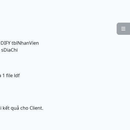

DIFY tblNhanVien
sDiaChi
 1 file ldf
i kết quả cho Client.