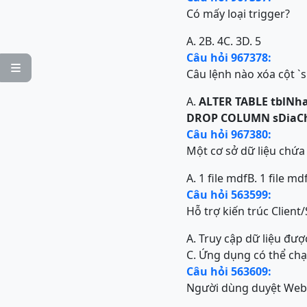
Có mấy loại trigger?
A. 2
B. 4
C. 3
D. 5
Câu hỏi 967378:

Câu lệnh nào xóa cột `
A.
ALTER TABLE tblNh
DROP COLUMN sDiaC
Câu hỏi 967380:
Một cơ sở dữ liệu chứa 
A. 1 file mdf
B. 1 file mdf
Câu hỏi 563599:
Hỗ trợ kiến trúc Client
A. Truy cập dữ liệu đượ
C. Ứng dụng có thể chạy
Câu hỏi 563609:
Người dùng duyệt Web