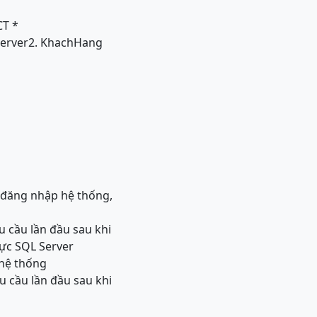
CT *
erver2. KhachHang
ể đăng nhập hệ thống,
êu cầu lần đầu sau khi
hực SQL Server
 hệ thống
êu cầu lần đầu sau khi