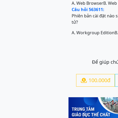
A. Web Browser
B. Web
Câu hỏi 563611:
Phiên bản cài đặt nào 
tử?
A. Workgroup Edition
B
Để giúp chú
100.000đ

Previous