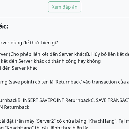
Xem đáp án
ác:
rver dùng để thực hiện gì?
ver (Cho phép liên kết đến Server khác)
B. Hủy bỏ liên kết 
ên kết đến Server khác có thành công hay không
i đến Server khác
ng (save point) có tên là ’Returnback’ vào transaction của
turnback
B. INSERT SAVEPOINT Returnback
C. SAVE TRANSAC
N Returnback
ài đặt trên máy “Server2” có chứa bảng “KhachHang”. Tại 
g “KhachHang” thì câu lệnh thực hiện là: