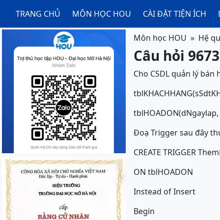
TRANG CHỦ
MÔN HỌC HOU
CÀI ĐẶT TIỆN ÍCH
Môn học HOU
Hệ qu
Câu hỏi 9673
Cho CSDL quản lý bán 
tblKHACHHANG(sSdtKH
tblHOADON(dNgaylap,
Đoạ Trigger sau đây th
CREATE TRIGGER The
ON tblHOADON
Instead of Insert
Begin