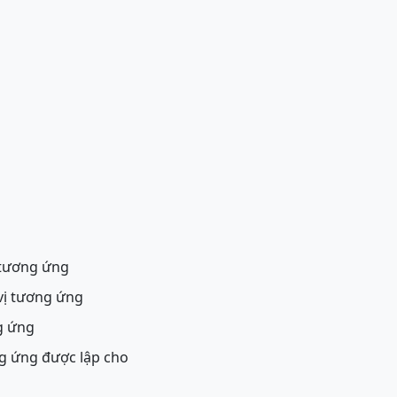
 tương ứng
vị tương ứng
g ứng
g ứng được lập cho