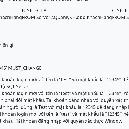
B. SELECT *
C. SELE
KhachHang
FROM Server2.QuanlyKH.dbo.KhachHang
FROM S
hiện gì
345’ MUST_CHANGE
 khoản login mới với tên là “test” và mật khẩu là “12345” đ
 độ SQL Server
 khoản login mới với tên là “test” và mật khẩu là “12345”. Y
n phải đổi mật khẩu. Tài khoản đăng nhập với quyền xác t
oản người dùng là Test với mật khẩu là 12345 để đăng nhập
 khoản login mới với tên là “test” và mật khẩu là “12345”. Y
t khẩu. Tài khoản đăng nhập với quyền xác thực Window