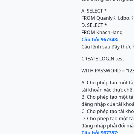
A. SELECT *
FROM QuanlyKH.dbo.
D. SELECT *
FROM KhachHang
Câu hỏi 967348:
Câu lệnh sau đây thực 
CREATE LOGIN test
WITH PASSWORD = ‘12
A. Cho phép tạo một tài
tài khoản xác thực chế
B. Cho phép tạo một tài
đăng nhập của tài khoả
C. Cho phép tạo tài kh
D. Cho phép tạo một tài
đăng nhập phải đổi mậ
Câu hỏi 967357: