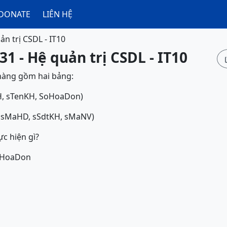
DONATE
LIÊN HỆ
ản trị CSDL - IT10
31 - Hệ quản trị CSDL - IT10
hàng gồm hai bảng:
, sTenKH, SoHoaDon)
 sMaHD, sSdtKH, sMaNV)
ực hiện gì?
mHoaDon