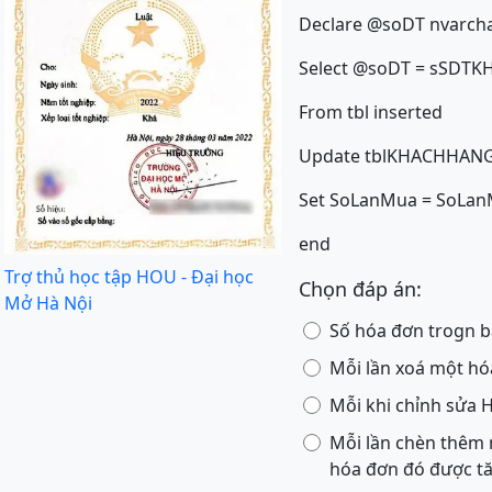
Declare @soDT nvarcha
Select @soDT = sSDTK
From tbl inserted
Update tblKHACHHAN
Set SoLanMua = SoLan
end
Trợ thủ học tập HOU - Đại học
Chọn đáp án:
Mở Hà Nội
Số hóa đơn trogn b
Mỗi lần xoá một hó
Mỗi khi chỉnh sửa 
Mỗi lần chèn thêm 
hóa đơn đó được tă