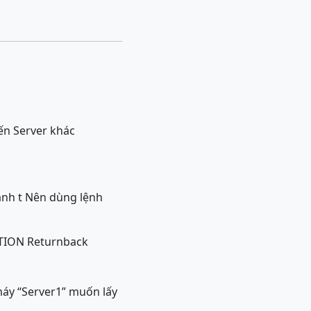
đến Server khác
 anh t Nên dùng lệnh
TION Returnback
máy “Server1” muốn lấy