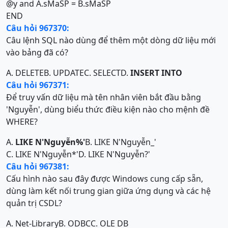
@y and A.sMaSP = B.sMaSP
END
Câu hỏi 967370:
Câu lệnh SQL nào dùng để thêm một dòng dữ liệu mới
vào bảng đã có?
A. DELETE
B. UPDATE
C. SELECT
D.
INSERT
INTO
Câu hỏi 967371:
Để truy vấn dữ liệu mà tên nhân viên bắt đầu bằng
'Nguyễn', dùng biểu thức điều kiện nào cho mệnh đề
WHERE?
A.
LIKE
N
'Nguyễn%'
B. LIKE N'Nguyễn_'
C. LIKE N'Nguyễn*'
D. LIKE N'Nguyễn?'
Câu hỏi 967381:
Cấu hình nào sau đây được Windows cung cấp sẵn,
dùng làm kết nối trung gian giữa ứng dụng và các hệ
quản trị CSDL?
A. Net-Library
B. ODBC
C. OLE DB