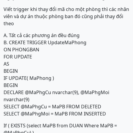
Viết trigger khi thay đổi mã cho một phòng thì các nhân
viên và dự án thuộc phòng ban đó cũng phải thay đổi
theo
A. Tất cả các phương án đều đúng
B. CREATE TRIGGER UpdateMaPhong
ON PHONGBAN
FOR UPDATE
AS
BEGIN
IF UPDATE( MaPhong )
BEGIN
DECLARE @MaPhgCu nvarchar(9), @MaPhgMoi
nvarchar(9)
SELECT @MaPhgCu = MaPB FROM DELETED
SELECT @MaPhgMoi = MaPB FROM INSERTED
If ( EXISTS (select MaPB from DUAN Where MaPB =
@MaPhgCu) )