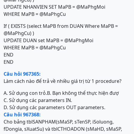
UPDATE NHANVIEN SET MaPB = @MaPhgMoi
WHERE MaPB = @MaPhgCu
If ( EXISTS (select MaPB from DUAN Where MaPB =
@MaPhgCu) )
UPDATE DUAN set MaPB = @MaPhgMoi
WHERE MaPB = @MaPhgCu
END
END
Câu hỏi 967365:
Làm cách nào để trả về nhiều giá trị từ 1 procedure?
A. Sử dụng con trỏ.
B. Bạn không thể thực hiện đượ
C. Sử dụng các parameters IN.
D. Sử dụng các parameters OUT parameters.
Câu hỏi 967368:
Cho bảng tblSANPHAM(sMaSP, sTenSP, iSoluong,
fDongia, sXuatSu) và tblCTHOADON (sMaHD, sMaSP,