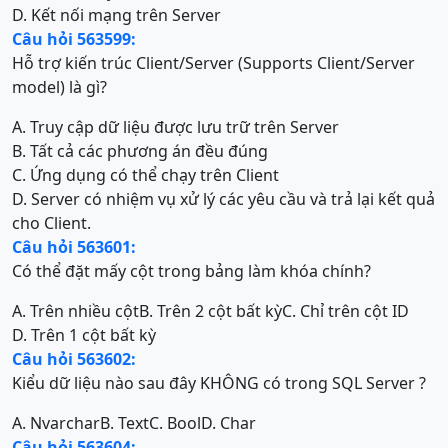
D. Kết nối mạng trên Server
Câu hỏi 563599:
Hỗ trợ kiến trúc Client/Server (Supports Client/Server
model) là gì?
A. Truy cập dữ liệu được lưu trữ trên Server
B. Tất cả các phương án đều đúng
C. Ứng dụng có thể chạy trên Client
D. Server có nhiệm vụ xử lý các yêu cầu và trả lại kết quả
cho Client.
Câu hỏi 563601:
Có thể đặt mấy cột trong bảng làm khóa chính?
A. Trên nhiều cột
B. Trên 2 cột bất kỳ
C. Chỉ trên cột ID
D. Trên 1 cột bất kỳ
Câu hỏi 563602:
Kiểu dữ liệu nào sau đây KHÔNG có trong SQL Server ?
A. Nvarchar
B. Text
C. Bool
D. Char
Câu hỏi 563604: