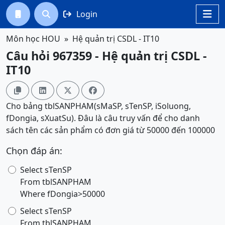
Login




Môn học HOU
Hệ quản trị CSDL - IT10
Câu hỏi 967359 - Hệ quản trị CSDL -
IT10




Cho bảng tblSANPHAM(sMaSP, sTenSP, iSoluong,
fDongia, sXuatSu). Đâu là câu truy vấn để cho danh
sách tên các sản phẩm có đơn giá từ 50000 đến 100000
Chọn đáp án:
Select sTenSP
From tblSANPHAM
Where fDongia>50000
Select sTenSP
From tblSANPHAM