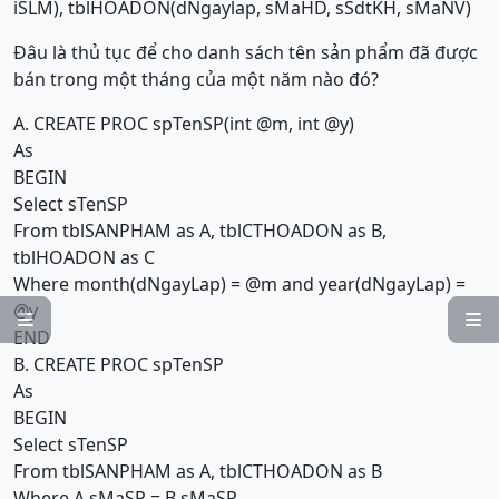
iSLM), tblHOADON(dNgaylap, sMaHD, sSdtKH, sMaNV)
Đâu là thủ tục để cho danh sách tên sản phẩm đã được
bán trong một tháng của một năm nào đó?
A. CREATE PROC spTenSP(int @m, int @y)
As
BEGIN
Select sTenSP
From tblSANPHAM as A, tblCTHOADON as B,
tblHOADON as C
Where month(dNgayLap) = @m and year(dNgayLap) =
@y


END
B. CREATE PROC spTenSP
As
BEGIN
Select sTenSP
From tblSANPHAM as A, tblCTHOADON as B
Where A.sMaSP = B.sMaSP