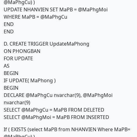
@MaPhgCu) )
UPDATE NHANVIEN SET MaPB = @MaPhgMoi
WHERE MaPB = @MaPhgCu
END
END
D. CREATE TRIGGER UpdateMaPhong
ON PHONGBAN
FOR UPDATE
AS
BEGIN
IF UPDATE( MaPhong )
BEGIN
DECLARE @MaPhgCu nvarchar(9), @MaPhgMoi
nvarchar(9)
SELECT @MaPhgCu = MaPB FROM DELETED
SELECT @MaPhgMoi = MaPB FROM INSERTED
If ( EXISTS (select MaPB from NHANVIEN Where MaPB=
@MaPhgCu) )