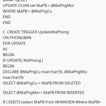
UPDATE DUAN set MaPB = @MaPhgMoi
WHERE MaPB = @MaPhgCu
END
END
C. CREATE TRIGGER UpdateMaPhong
ON PHONGBAN
FOR UPDATE
AS
BEGIN
IF UPDATE( MaPhong )
BEGIN
DECLARE @MaPhgCu nvarchar(9), @MaPhgMoi
nvarchar(9)
SELECT @MaPhgCu = MaPB FROM DELETED
SELECT @MaPhgMoi = MaPB FROM INSERTED
If ( EXISTS (select MaPB from NHANVIEN Where MaPB=