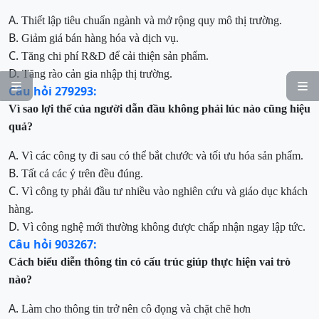
A.
Thiết lập tiêu chuẩn ngành và mở rộng quy mô thị trường.
B.
Giảm giá bán hàng hóa và dịch vụ.
C.
Tăng chi phí R&D để cải thiện sản phẩm.
D.
Tăng rào cản gia nhập thị trường.


Câu hỏi 279293:
Vì sao lợi thế của người dẫn đầu không phải lúc nào cũng hiệu
quả?
A.
Vì các công ty đi sau có thể bắt chước và tối ưu hóa sản phẩm.
B.
Tất cả các ý trên đều đúng.
C.
Vì công ty phải đầu tư nhiều vào nghiên cứu và giáo dục khách
hàng.
D.
Vì công nghệ mới thường không được chấp nhận ngay lập tức.
Câu hỏi 903267:
Cách biểu diễn thông tin có cấu trúc giúp
thực hiện vai trò
nào
?
A.
Làm cho thông tin trở nên cô đọng và chặt chẽ hơn